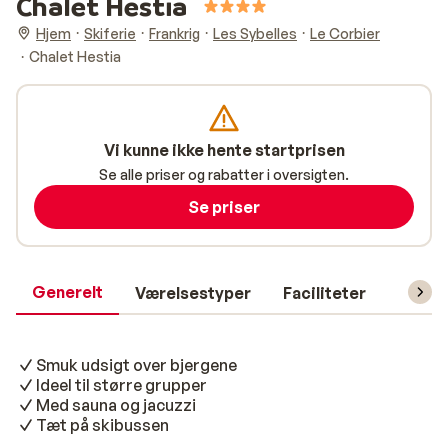
Chalet Hestia
Hjem
Skiferie
Frankrig
Les Sybelles
Le Corbier
Chalet Hestia
Vi kunne ikke hente startprisen
Se alle priser og rabatter i oversigten.
Se priser
Generelt
Værelsestyper
Faciliteter
Prakti
Smuk udsigt over bjergene
Ideel til større grupper
Med sauna og jacuzzi
Tæt på skibussen