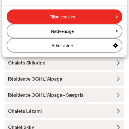
Résidence Club MMV l'Etoile des Sybelles - Rabat
Tillad cookies
Résidence Le Hameau du Moulin
Nødvendige
Administrer
Chalet Colette
Chalets Skilodge
Résidence CGH L'Alpaga
Résidence CGH L'Alpaga - Særpris
Chalets Lézami
Chalet Skky