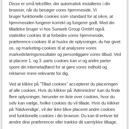
Liftkort/skileje/undervisning
Disse er små tekstfiler, der automatisk installeres i din
browser, når du besøger vores hjemmeside. Vi
bruger funktionelle cookies som standard for at sikre, at
Liftkort
hjemmesiden fungerer korrekt og fungerer godt. Med din
tilladelse bruger vi hos Sunweb Group GmbH også
statistike cookies til at forbedre vores hjemmeside,
Undervisning
præference-cookies til at huske de oplysninger, du har givet
os, og marketing-cookies til at analysere vores
Skileje
markedsføringsresultater og personliggøre vores tilbud. Ved
at placere 1. og 3. parts cookies kan vi og andre parter
spore din internetadfærd for at gøre vores indhold og
Andre overnatningssteder i Les
reklamer mere relevante for dig.
Sybelles
Ved at klikke på "Tillad cookies" accepterer du placeringen
af alle cookies. Hvis du klikker på 'Administrer' kan du finde
Chalet la Marmotte
flere oplysninger, herunder en liste over cookies, hvor du
selv kan vælge, hvilke cookies du vil tillade. Hvis du klikker
på 'Nødvendige', vil der ikke blive placeret andre cookies
Chalets des Ecrins
end funktionelle cookies i din browser. Du kan til enhver tid
ændre dine præferencer eller trække dit samtykke tilbage.
Résidence Club MMV l'Etoile des Sybelles