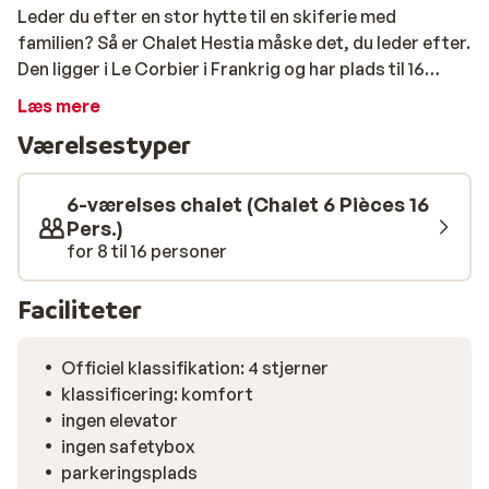
Leder du efter en stor hytte til en skiferie med
familien? Så er Chalet Hestia måske det, du leder efter.
Den ligger i Le Corbier i Frankrig og har plads til 16
personer. De tilgængelige faciliteter gør et ophold her
Læs mere
særligt behageligt; Du har en sauna og jacuzzi til at
Værelsestyper
varme dig på, efter en kold dag på ski, og et rum til
opbevaring af dit skiudstyr. Skal du have en lille én med
på ferie? Så er det godt at vide, at der også er en høj
6-værelses chalet (Chalet 6 Pièces 16
stol og en barneseng til rådighed. Nyd kvalitetstid
Pers.)
for 8 til 16 personer
sammen her, tag på de smukkeste ture på ski, og nyd
den fantastiske udsigt over de omkringliggende
bjerge.
Faciliteter
Officiel klassifikation: 4 stjerner
klassificering: komfort
ingen elevator
ingen safetybox
parkeringsplads