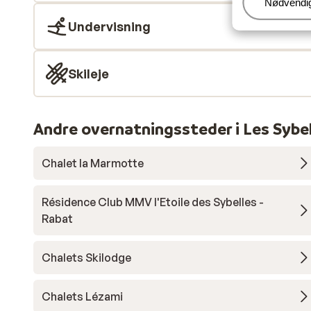
Administr
Nødvendi
Undervisning
Skileje
Andre overnatningssteder i Les Sybe
Chalet la Marmotte
Résidence Club MMV l'Etoile des Sybelles -
Rabat
Chalets Skilodge
Chalets Lézami