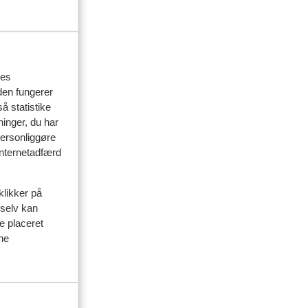
res
den fungerer
å statistike
ninger, du har
personliggøre
 internetadfærd
klikker på
 selv kan
ve placeret
ine