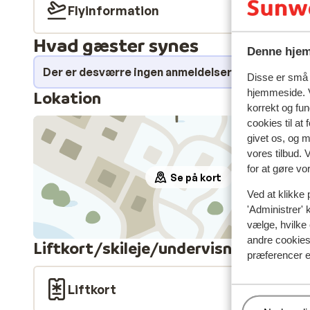
Flyinformation
Hvad gæster synes
Denne hjem
Der er desværre ingen anmeldelser for dette over
Disse er små t
hjemmeside. V
Lokation
korrekt og fu
cookies til at
givet os, og 
vores tilbud. 
for at gøre vo
Se på kort
Ved at klikke 
'Administrer' 
vælge, hvilke 
andre cookies 
Liftkort/skileje/undervisning
præferencer e
Liftkort