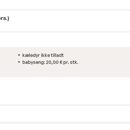
t dagen af med en lækker drink og et spil
efondue? Centrum af le Corbier ligger
ingen tid.
rs.)
kæledyr ikke tilladt
babyseng: 20,00 € pr. stk.