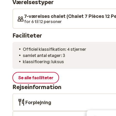
Værelsestyper
en lækker middag i køkkenet. Tænd op i pejsen, og slu
ved køkkenbordet. Foretrækker du en traditionel ost
mindre end 100 meter væk, så du kan komme dertil på 
7-værelses chalet (Chalet 7 Pièces 12 Pe
for 6 til 12 personer
Faciliteter
Officiel klassifikation: 4 stjerner
samlet antal etager: 3
klassificering: luksus
Se alle faciliteter
Rejseinformation
Forplejning