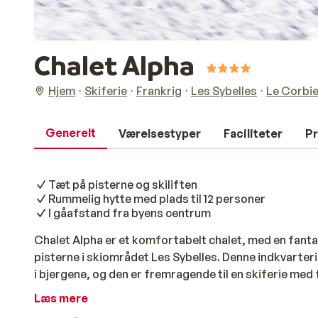
Chalet Alpha
Hjem
Skiferie
Frankrig
Les Sybelles
Le Corbie
Generelt
Værelsestyper
Faciliteter
Pr
Tæt på pisterne og skiliften
Rummelig hytte med plads til 12 personer
I gåafstand fra byens centrum
Chalet Alpha er et komfortabelt chalet, med en fanta
pisterne i skiområdet Les Sybelles. Denne indkvarterin
i bjergene, og den er fremragende til en skiferie med fa
til 12 personer. Med 6 soveværelser og 3 badeværelser 
Læs mere
dagen kan du udforske skiområdet, på ski eller dit b