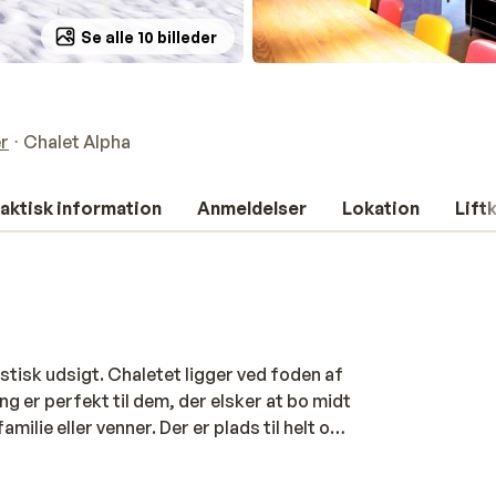
Se alle 10 billeder
r
Chalet Alpha
aktisk information
Anmeldelser
Lokation
Lift
stisk udsigt. Chaletet ligger ved foden af
g er perfekt til dem, der elsker at bo midt
milie eller venner. Der er plads til helt op
har du masser af privatliv. I løbet af
oard, og om aftenen kan du nemt tilberede