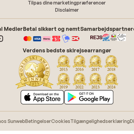
Tilpas dine marketingpræferencer
Disclaimer
l Medier
Betal sikkert og nemt
Samarbejdspartner
Verdens bedste skirejsearrangør
hos Sunweb
Betingelser
Cookies
Tilgængelighedserklæring
D