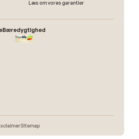
Læs om vores garantier
e
Bæredygtighed
isclaimer
Sitemap