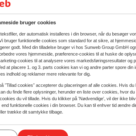
meside bruger cookies
natningssted i øjeblikket.
ekstfiler, der automatisk installeres i din browser, når du besøger vo
i bruger funktionelle cookies som standard for at sikre, at hjemmesi
ngerer godt. Med din tilladelse bruger vi hos Sunweb Group GmbH ogs
 forbedre vores hjemmeside, præference-cookies til at huske de oplys
I området
marketing-cookies til at analysere vores markedsføringsresultater og 
I udkanten af centrum
Ved at placere 1. og 3. parts cookies kan vi og andre parter spore din
Afstand til centrum: ca. 100 meter
res indhold og reklamer mere relevante for dig.
Afstand til skipiste ca. 100 meter
på "Tillad cookies" accepterer du placeringen af alle cookies. Hvis du 
Afstand til skilift ca. 100 meter
kan du finde flere oplysninger, herunder en liste over cookies, hvor du
Afstand til nærmeste butikker ca. 400 meter
cookies du vil tillade. Hvis du klikker på 'Nødvendige', vil der ikke bli
end funktionelle cookies i din browser. Du kan til enhver tid ændre d
ller trække dit samtykke tilbage.