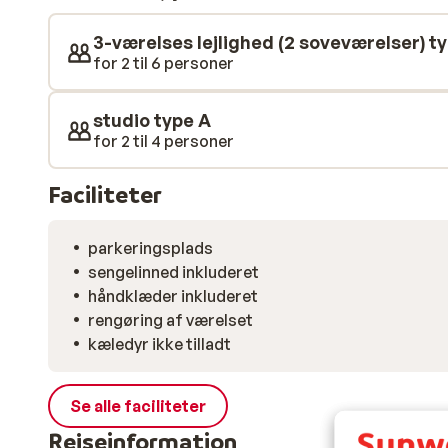
og butikker lige om hjørnet.
3-værelses lejlighed (2 soveværelser) t
for 2 til 6 personer
studio type A
for 2 til 4 personer
Faciliteter
parkeringsplads
sengelinned inkluderet
håndklæder inkluderet
rengøring af værelset
kæledyr ikke tilladt
Se alle faciliteter
Rejseinformation