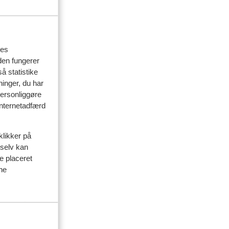
res
den fungerer
å statistike
ninger, du har
personliggøre
 internetadfærd
klikker på
 selv kan
ve placeret
ine