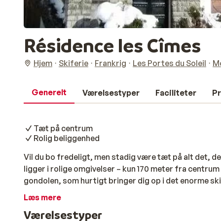
Résidence les Cîmes
Hjem
Skiferie
Frankrig
Les Portes du Soleil
M
Generelt
Værelsestyper
Faciliteter
Pr
Tæt på centrum
Rolig beliggenhed
Vil du bo fredeligt, men stadig være tæt på alt det, 
ligger i rolige omgivelser – kun 170 meter fra centru
gondolen, som hurtigt bringer dig op i det enorme sk
og studios er moderne indrettet med en lille, smart k
Læs mere
morgenmad eller en let aftensmad efter en dag i sneen.
Værelsestyper
kombinere ro, komfort og nærhed til pisterne – og s