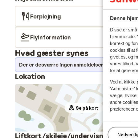
Forplejning
Denne hjem
Disse er små t
Flyinformation
hjemmeside. V
korrekt og fu
Hvad gæster synes
cookies til at
givet os, og 
vores tilbud. 
Der er desværre ingen anmeldelser for dette over
for at gøre vo
Lokation
Ved at klikke 
'Administrer' 
vælge, hvilke 
andre cookies 
Se på kort
præferencer e
Liftkort/skileje/undervisning
Administr
Nødvendi