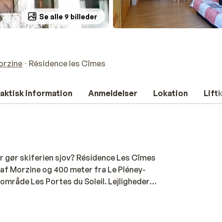
Se alle 9 billeder
orzine
Résidence les Cîmes
aktisk information
Anmeldelser
Lokation
Lift
der gør skiferien sjov? Résidence Les Cîmes
m af Morzine og 400 meter fra Le Pléney-
iområde Les Portes du Soleil. Lejlighederne
økkenløsning, så du nemt kan lave din egen
 Det her er stedet for dig, der vil
amtidig have byens hyggelige restauranter