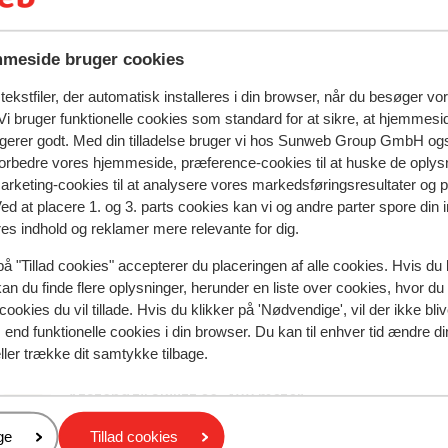
meside bruger cookies
ekstfiler, der automatisk installeres i din browser, når du besøger vo
i bruger funktionelle cookies som standard for at sikre, at hjemmesi
ngerer godt. Med din tilladelse bruger vi hos Sunweb Group GmbH ogs
 forbedre vores hjemmeside, præference-cookies til at huske de oplys
marketing-cookies til at analysere vores markedsføringsresultater og 
Ved at placere 1. og 3. parts cookies kan vi og andre parter spore din
natningssted i øjeblikket.
res indhold og reklamer mere relevante for dig.
på "Tillad cookies" accepterer du placeringen af alle cookies. Hvis du 
kan du finde flere oplysninger, herunder en liste over cookies, hvor du
I området
cookies du vil tillade. Hvis du klikker på 'Nødvendige', vil der ikke bli
Afstand til centrum: ca. 170 meter
end funktionelle cookies i din browser. Du kan til enhver tid ændre d
Afstand til skipiste ca. 300 meter
ller trække dit samtykke tilbage.
Afstand til busstoppested til skilift ca. 200 meter
Afstand til skilift ca. 400 meter
er
ge
Tillad cookies