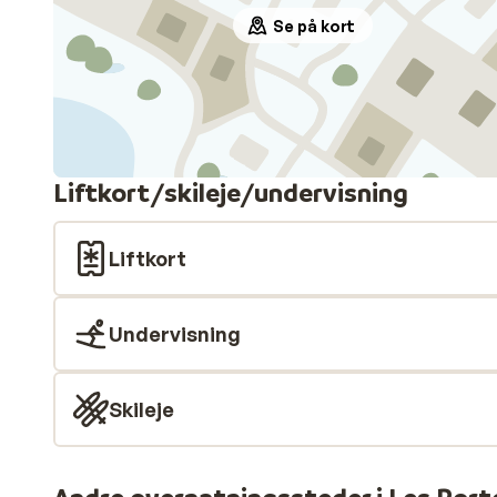
Se på kort
Liftkort/skileje/undervisning
Liftkort
Undervisning
Skileje