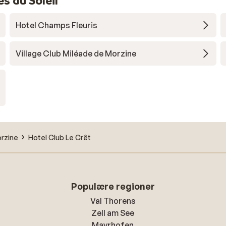
s du Soleil
Hotel Champs Fleuris
Village Club Miléade de Morzine
rzine
Hotel Club Le Crêt
Populære regioner
Val Thorens
Zell am See
Mayrhofen