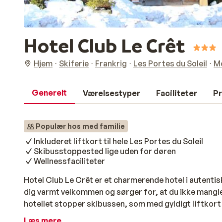
Hotel Club Le Crêt
Hjem
Skiferie
Frankrig
Les Portes du Soleil
M
Generelt
Værelsestyper
Faciliteter
Pr
Populær hos med familie
Inkluderet liftkort til hele Les Portes du Soleil
Skibusstoppested lige uden for døren
Wellnessfaciliteter
Hotel Club Le Crêt er et charmerende hotel i autenti
dig varmt velkommen og sørger for, at du ikke mangle
hotellet stopper skibussen, som med gyldigt liftkort gr
afstand af 500 meter finder du gondolen “Super Morzi
Læs mere