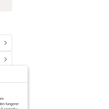
delser
res
den fungerer