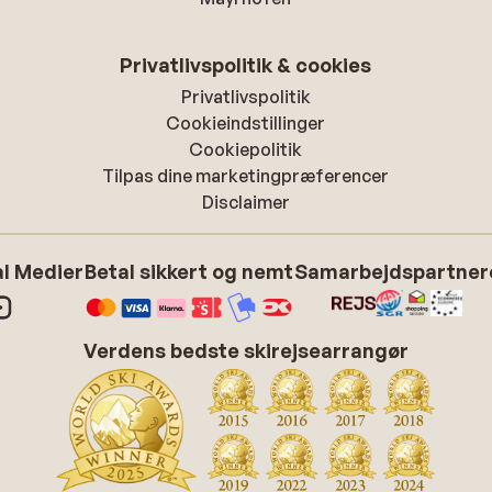
Privatlivspolitik & cookies
Privatlivspolitik
Cookieindstillinger
Cookiepolitik
Tilpas dine marketingpræferencer
Disclaimer
l Medier
Betal sikkert og nemt
Samarbejdspartner
Verdens bedste skirejsearrangør