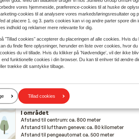
ngerer godt. Med din tilladelse bruger vi hos Sunweb Group GmbH ogs
Mest booket af med f
 forbedre vores hjemmeside, præference-cookies til at huske de oplys
marketing-cookies til at analysere vores markedsføringsresultater og 
 2026
Fabelagtig
4. apr.
9.9
Ved at placere 1. og 3. parts cookies kan vi og andre parter spore din
 is
 is
Properen vriendelijk, leuke avond activiteiten en
Properen vriendelijk, leuke avond activiteiten en
res indhold og reklamer mere relevante for dig.
y
y
gezelligheid, niet gemaakte gastvrijheid maar echt
gezelligheid, niet gemaakte gastvrijheid maar echt
på "Tillad cookies" accepterer du placeringen af alle cookies. Hvis du 
it
it
Oversæt til dansk (DA)
kan du finde flere oplysninger, herunder en liste over cookies, hvor du
would
would
cookies du vil tillade. Hvis du klikker på 'Nødvendige', vil der ikke bli
s
end funktionelle cookies i din browser. Du kan til enhver tid ændre d
ller trække dit samtykke tilbage.
Ghislain
Med familie
 and
he
er
ge
Tillad cookies
l
I området
after
Afstand til centrum: ca. 800 meter
ing
Afstand til lufthavn geneve: ca. 80 kilometer
Afstand til pengeautomat ca. 500 meter