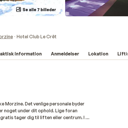
Se alle 7 billeder
orzine
Hotel Club Le Crêt
aktisk information
Anmeldelser
Lokation
Lift
ske Morzine. Det venlige personale byder
r noget under dit ophold. Lige foran
atis tager dig til liften eller centrum. I en
ne”, og efter 800 meter står du i det