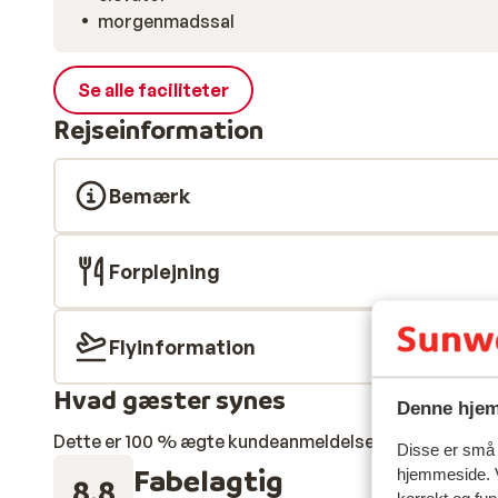
morgenmadssal
Se alle faciliteter
Rejseinformation
Bemærk
Forplejning
Flyinformation
Hvad gæster synes
Denne hjem
Dette er 100 % ægte kundeanmeldelser, der ærligt af
Disse er små t
Fabelagtig
hjemmeside. V
8.8