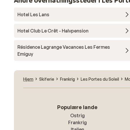
Andre overnatningssteder i Les Porte
Hotel Les Lans
Hotel Club Le Crêt - Halvpension
Résidence Lagrange Vacances Les Fermes
Emiguy
Hjem
Skiferie
Frankrig
Les Portes du Soleil
Mo
Populære lande
Ostrig
Frankrig
Italien