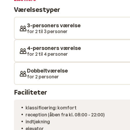
hyggelige centrum. Værelserne er rummelige og komfor
Værelsestyper
smuk udsigt over Morzines sneklædte bjergtoppe. Eft
slappe af. Det kan du gøre i wellnessområdet på Club 
den indendørs pool eller helt koble af i hammam eller 
3-personers værelse
for 2 til 3 personer
4-personers værelse
for 2 til 4 personer
Dobbeltværelse
for 2 personer
Faciliteter
klassificering: komfort
reception (åben fra kl. 08:00 - 22:00)
indtjekning
elevator