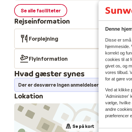
Se alle faciliteter
Rejseinformation
Denne hjem
Forplejning
Disse er små t
hjemmeside. V
korrekt og fu
Flyinformation
cookies til at
givet os, og 
Hvad gæster synes
vores tilbud. 
for at gøre vo
Der er desværre ingen anmeldelser for dette over
Ved at klikke 
Lokation
'Administrer' 
vælge, hvilke 
andre cookies 
præferencer e
Se på kort