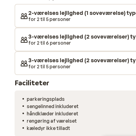
og ægte alpehygge – lige der, hvor vinterminderne sta
2-værelses lejlighed (1 soveværelse) typ
for 2 til 5 personer
3-værelses lejlighed (2 soveværelser) t
for 2 til 6 personer
3-værelses lejlighed (2 soveværelser) t
for 2 til 5 personer
Faciliteter
parkeringsplads
sengelinned inkluderet
håndklæder inkluderet
rengøring af værelset
kæledyr ikke tilladt