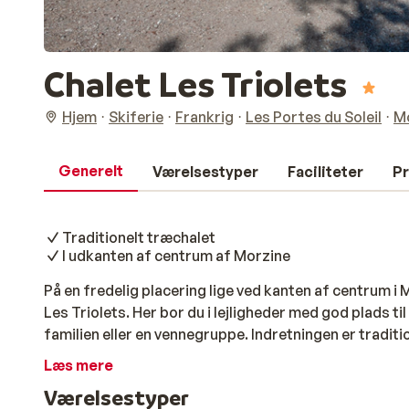
Chalet Les Triolets
Hjem
Skiferie
Frankrig
Les Portes du Soleil
M
Generelt
Værelsestyper
Faciliteter
Pr
Traditionelt træchalet
I udkanten af centrum af Morzine
På en fredelig placering lige ved kanten af centrum 
Les Triolets. Her bor du i lejligheder med god plads ti
familien eller en vennegruppe. Indretningen er traditi
detaljer, der sætter stemningen. Og du skal ikke gå la
Læs mere
dig direkte til skiliften, så du hurtigt kan komme afs
Værelsestyper
faciliteter, du har brug for til en afslappet og bekve