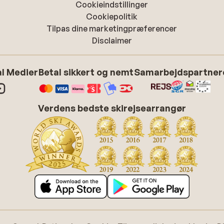
Cookieindstillinger
Cookiepolitik
Tilpas dine marketingpræferencer
Disclaimer
l Medier
Betal sikkert og nemt
Samarbejdspartner
Verdens bedste skirejsearrangør