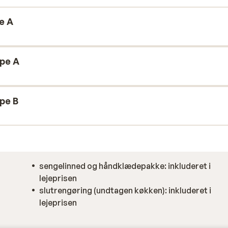
rter.
e A
ype A
ype B
sengelinned og håndklædepakke: inkluderet i
lejeprisen
slutrengøring (undtagen køkken): inkluderet i
lejeprisen