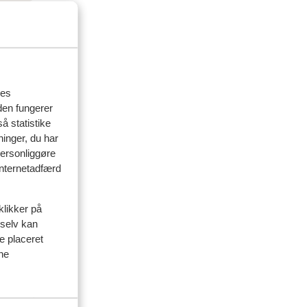
res
den fungerer
å statistike
ninger, du har
personliggøre
 internetadfærd
klikker på
 selv kan
ve placeret
ine