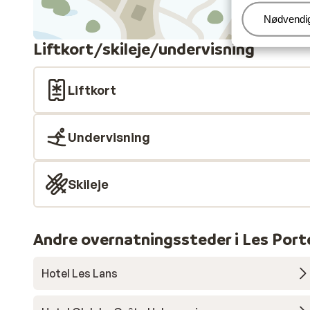
Administr
Nødvendi
Liftkort/skileje/undervisning
Liftkort
Undervisning
Skileje
Andre overnatningssteder i Les Porte
Hotel Les Lans