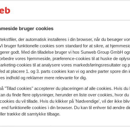
meside bruger cookies
ekstfiler, der automatisk installeres i din browser, når du besøger vo
i bruger funktionelle cookies som standard for at sikre, at hjemmesi
ngerer godt. Med din tilladelse bruger vi hos Sunweb Group GmbH ogs
 forbedre vores hjemmeside, præference-cookies til at huske de oplys
marketing-cookies til at analysere vores markedsføringsresultater og 
Ved at placere 1. og 3. parts cookies kan vi og andre parter spore din
res indhold og reklamer mere relevante for dig.
natningssted i øjeblikket.
på "Tillad cookies" accepterer du placeringen af alle cookies. Hvis du 
kan du finde flere oplysninger, herunder en liste over cookies, hvor du
cookies du vil tillade. Hvis du klikker på 'Nødvendige', vil der ikke bli
end funktionelle cookies i din browser. Du kan til enhver tid ændre d
I området
ller trække dit samtykke tilbage.
Afstand til centrum: ca. 180 meter
Afstand til skipiste ca. 600 meter