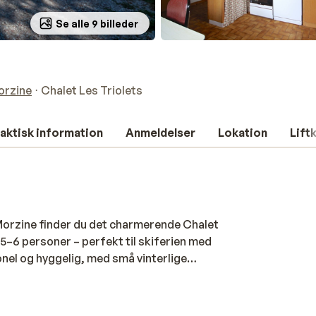
Se alle 9 billeder
orzine
Chalet Les Triolets
aktisk information
Anmeldelser
Lokation
Lift
i Morzine finder du det charmerende Chalet
l 5–6 personer – perfekt til skiferien med
onel og hyggelig, med små vinterlige
ngt – en kort gåtur på få minutter bringer
ted mod pisterne. Lejlighederne har alle de
m skiferie. Her handler det om ro, nærvær