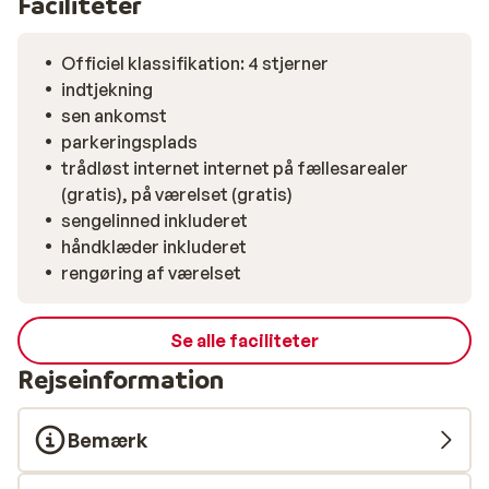
Faciliteter
af i saunaen, eller nyd en afslappende stund i
boblebadet. Her finder du den ideelle base for en
Officiel klassifikation: 4 stjerner
uforglemmelig skiferie i Valmorel.
indtjekning
sen ankomst
parkeringsplads
trådløst internet internet på fællesarealer
(gratis), på værelset (gratis)
sengelinned inkluderet
håndklæder inkluderet
rengøring af værelset
Se alle faciliteter
Rejseinformation
Bemærk