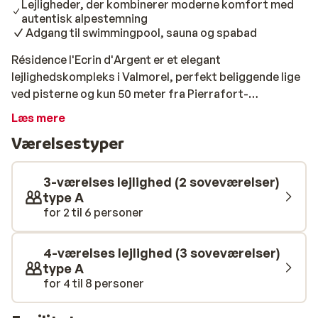
Lejligheder, der kombinerer moderne komfort med
autentisk alpestemning
Adgang til swimmingpool, sauna og spabad
Résidence l'Ecrin d'Argent er et elegant
lejlighedskompleks i Valmorel, perfekt beliggende lige
ved pisterne og kun 50 meter fra Pierrafort-
svævebanen. Med lokale butikker, herunder et
Læs mere
supermarked, inden for kort gåafstand har du alt, hvad
Værelsestyper
du behøver, lige ved hånden. Résidence l'Ecrin d'Argent
tilbyder et udvalg af moderne lejligheder, der spænder
fra 1 til 3 soveværelser - alle udstyret med et praktisk
3-værelses lejlighed (2 soveværelser)
tekøkken og en privat balkon eller terrasse. Uanset om
type A
for 2 til 6 personer
du rejser som par eller med en større gruppe, finder du
nemt en lejlighed, der opfylder dine behov. L'Ecrin
d'Argent kombinerer moderne komfort med autentisk
4-værelses lejlighed (3 soveværelser)
alpestemning og skaber et hjem langt fra hjemmet.
type A
Efter en skøn dag på pisterne kan du forkæle dig selv i
for 4 til 8 personer
det imponerende afslapningsområde. Tag en dukkert i
den opvarmede indendørs pool, lad musklerne slappe