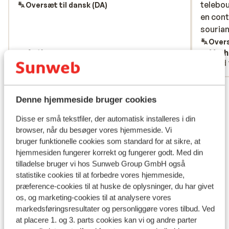
telebou
telebou
Oversæt til dansk (DA)
en cont
en cont
sourian
sourian
bonne 
Overs
Anthon
Vanh
héberg
Med partner
Med 
Se alle 5 anmeldelser
Denne hjemmeside bruger cookies
Lokation
Disse er små tekstfiler, der automatisk installeres i din
browser, når du besøger vores hjemmeside. Vi
bruger funktionelle cookies som standard for at sikre, at
hjemmesiden fungerer korrekt og fungerer godt. Med din
tilladelse bruger vi hos Sunweb Group GmbH også
Se på kort
statistike cookies til at forbedre vores hjemmeside,
præference-cookies til at huske de oplysninger, du har givet
os, og marketing-cookies til at analysere vores
markedsføringsresultater og personliggøre vores tilbud. Ved
Liftkort/skileje/undervisning
at placere 1. og 3. parts cookies kan vi og andre parter