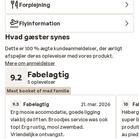
Forplejning
Flyinformation
Hvad gæster synes
Dette er 100 % ægte kundeanmeldelser, der ærligt
afspejler deres oplevelser med vores produkt.
Mere om anmeldelser
Fabelagtig
9.2
5 oplevelser
Mest booket af med familie
Fabelagtig
21. mar. 2026
Fa
9.3
10
Erg mooie accomodatie, goede ligging
Erg mooie accomodatie, goede ligging
Héberg
Héberg
vlakbij de liften. Broodjes service was ook
vlakbij de liften. Broodjes service was ook
super b
super b
top! Erg rustig, mooi zwembad.
top! Erg rustig, mooi zwembad.
produit
produit
Vriendelijke ontvangst.
Vriendelijke ontvangst.
au pied
au pied