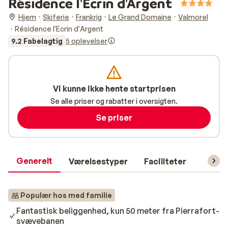
Résidence l'Ecrin d'Argent
Hjem
Skiferie
Frankrig
Le Grand Domaine
Valmorel
Résidence l'Ecrin d'Argent
9.2 Fabelagtig
5 oplevelser
Vi kunne ikke hente startprisen
Se alle priser og rabatter i oversigten.
Se priser
Generelt
Værelsestyper
Faciliteter
Prakti
Populær hos med familie
Fantastisk beliggenhed, kun 50 meter fra Pierrafort-
svævebanen