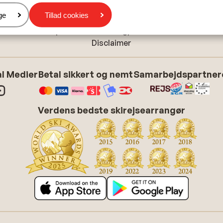
Cookieindstillinger
er
ge
Tillad cookies
Cookiepolitik
Tilpas dine marketingpræferencer
Disclaimer
l Medier
Betal sikkert og nemt
Samarbejdspartner
Verdens bedste skirejsearrangør