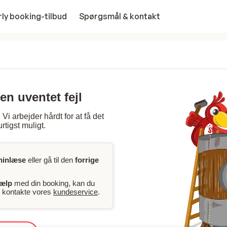
rly booking-tilbud
Spørgsmål & kontakt
en uventet fejl
Vi arbejder hårdt for at få det
rtigst muligt.
ninlæse
eller gå til den
forrige
jælp
med din booking, kan du
er kontakte vores
kundeservice
.