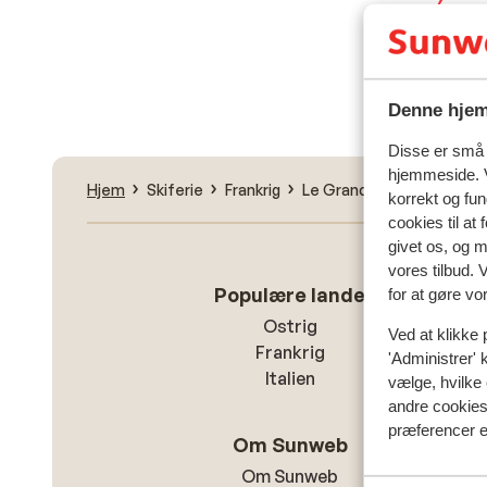
Fin
Denne hjem
Disse er små t
hjemmeside. V
Hjem
Skiferie
Frankrig
Le Grand Domaine
Val
korrekt og fu
cookies til at
givet os, og 
vores tilbud. 
Populære lande
for at gøre vo
Ostrig
Ved at klikke 
Frankrig
'Administrer' 
Italien
vælge, hvilke 
andre cookies 
præferencer e
Om Sunweb
Om Sunweb