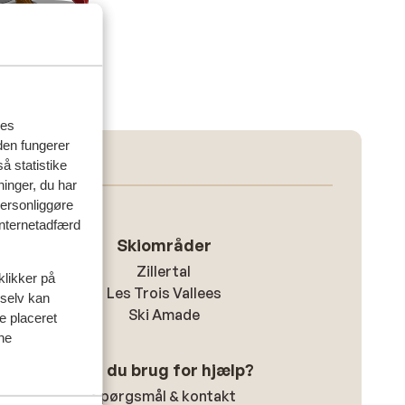
res
den fungerer
å statistike
ninger, du har
personliggøre
 internetadfærd
Skiområder
Zillertal
klikker på
Les Trois Vallees
 selv kan
Ski Amade
ve placeret
ine
Har du brug for hjælp?
Spørgsmål & kontakt