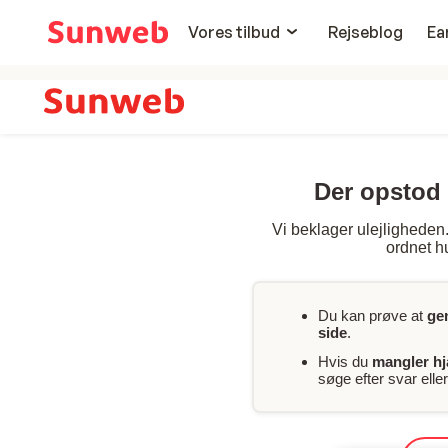
Vores tilbud
Rejseblog
Ea
Der opstod 
Vi beklager ulejligheden. 
ordnet hu
Du kan prøve at
ge
side
.
Hvis du
mangler h
søge efter svar ell