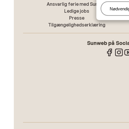
Ansvarlig ferie med Sunweb
Administr
Nødvendi
Ledige jobs
Presse
Tilgængelighedserklæring
Sunweb på Socia