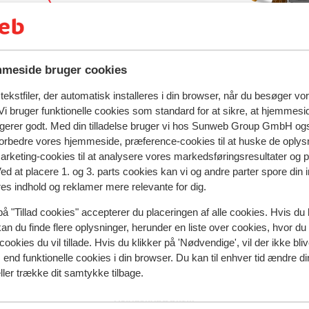
d rejse
meside bruger cookies
ekstfiler, der automatisk installeres i din browser, når du besøger vo
i bruger funktionelle cookies som standard for at sikre, at hjemmesi
morel
Résidence Boutique CGH la Grange aux Fées
ngerer godt. Med din tilladelse bruger vi hos Sunweb Group GmbH ogs
 forbedre vores hjemmeside, præference-cookies til at huske de oplys
marketing-cookies til at analysere vores markedsføringsresultater og 
Ved at placere 1. og 3. parts cookies kan vi og andre parter spore din
Populære regioner
res indhold og reklamer mere relevante for dig.
Val Thorens
på "Tillad cookies" accepterer du placeringen af alle cookies. Hvis du 
Zell am See
kan du finde flere oplysninger, herunder en liste over cookies, hvor du
Mayrhofen
cookies du vil tillade. Hvis du klikker på 'Nødvendige', vil der ikke bli
end funktionelle cookies i din browser. Du kan til enhver tid ændre d
ller trække dit samtykke tilbage.
Privatlivspolitik & cookies
Privatlivspolitik