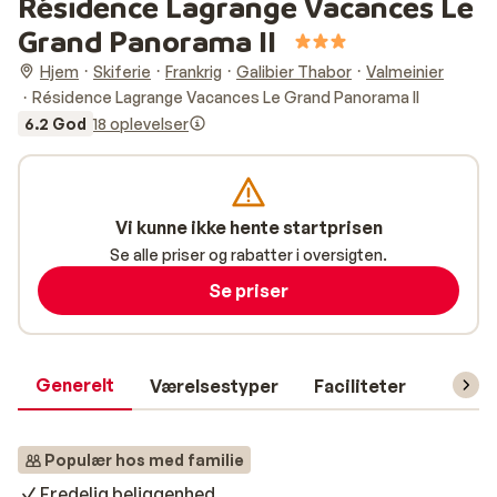
Résidence Lagrange Vacances Le
Grand Panorama II
Hjem
Skiferie
Frankrig
Galibier Thabor
Valmeinier
Résidence Lagrange Vacances Le Grand Panorama II
6.2 God
18 oplevelser
Vi kunne ikke hente startprisen
Se alle priser og rabatter i oversigten.
Se priser
Generelt
Værelsestyper
Faciliteter
Prakti
Populær hos med familie
Fredelig beliggenhed