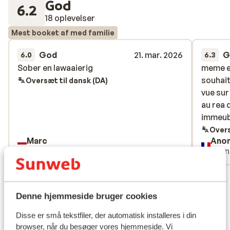
God
6.2
18 oplevelser
Mest booket af med familie
God
21. mar. 2026
G
6.0
6.3
Sober en lawaaierig
Sober en lawaaierig
meme en
meme en
souhait
souhait
Oversæt til dansk (DA)
vue sur
vue sur
au rea 
au rea 
immeub
immeub
Overs
Marc
Ano
Med partner
Venn
Se alle 18 anmeldelser
Lokation
Denne hjemmeside bruger cookies
Disse er små tekstfiler, der automatisk installeres i din
browser, når du besøger vores hjemmeside. Vi