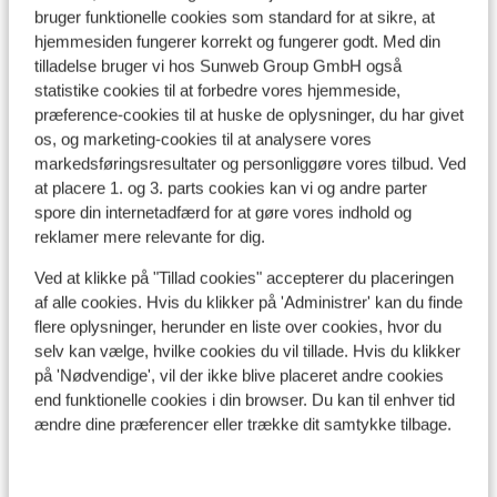
bruger funktionelle cookies som standard for at sikre, at
hjemmesiden fungerer korrekt og fungerer godt. Med din
Se på kort
tilladelse bruger vi hos Sunweb Group GmbH også
statistike cookies til at forbedre vores hjemmeside,
præference-cookies til at huske de oplysninger, du har givet
os, og marketing-cookies til at analysere vores
markedsføringsresultater og personliggøre vores tilbud. Ved
I området
at placere 1. og 3. parts cookies kan vi og andre parter
Afstand til centrum: ca. 500 meter
spore din internetadfærd for at gøre vores indhold og
Afstand til lufthavn chambery: ca. 90 kilometer
reklamer mere relevante for dig.
Afstand til skipiste ca. 50 meter
Ved at klikke på "Tillad cookies" accepterer du placeringen
Skibus lige fra hotellet
af alle cookies. Hvis du klikker på 'Administrer' kan du finde
Afstand til skilift ca. 400 meter
flere oplysninger, herunder en liste over cookies, hvor du
Afstand til skiskole ca. 800 meter
selv kan vælge, hvilke cookies du vil tillade. Hvis du klikker
Afstand til nærmeste kiosk ca. 800 meter
på 'Nødvendige', vil der ikke blive placeret andre cookies
end funktionelle cookies i din browser. Du kan til enhver tid
Liftkort/skileje/undervisning
ændre dine præferencer eller trække dit samtykke tilbage.
Liftkort