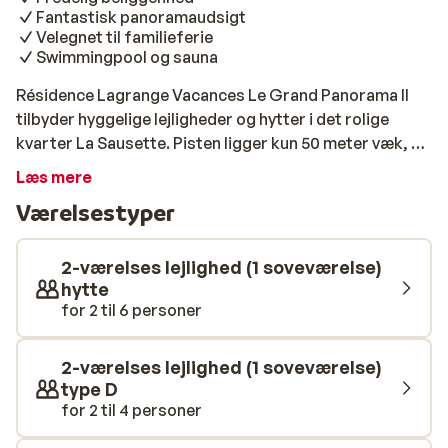
Fantastisk panoramaudsigt
Velegnet til familieferie
Swimmingpool og sauna
Résidence Lagrange Vacances Le Grand Panorama II
tilbyder hyggelige lejligheder og hytter i det rolige
kvarter La Sausette. Pisten ligger kun 50 meter væk, så
du behøver ikke gå langt om morgenen, før du kan
Læs mere
spænde skiene på. Det hyggelige centrum af Valmeinier
Værelsestyper
ligger lidt længere væk: 500 meter. Den nærmeste lift
er ›Grand Panorama‹. Lejlighederne er rummelige og
komfortabelt indrettede. Som navnet antyder, har du
2-værelses lejlighed (1 soveværelse)
fra din lejlighed en fantastisk panoramaudsigt over det
hytte
for 2 til 6 personer
snedækkede landskab. Har du lyst til lidt afslapning
efter en dag på ski? Så tag en dejlig dukkert i den
opvarmede indendørs swimmingpool eller nyd et besøg
2-værelses lejlighed (1 soveværelse)
i saunaen mod betaling.
type D
for 2 til 4 personer