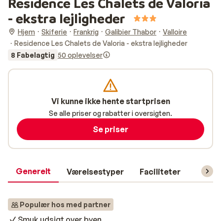
Residence Les Chalets de Valoria
- ekstra lejligheder
Hjem
Skiferie
Frankrig
Galibier Thabor
Valloire
Residence Les Chalets de Valoria - ekstra lejligheder
8 Fabelagtig
50 oplevelser
Vi kunne ikke hente startprisen
Se alle priser og rabatter i oversigten.
Se priser
Generelt
Værelsestyper
Faciliteter
Prakti
Populær hos med partner
Smuk udsigt over byen