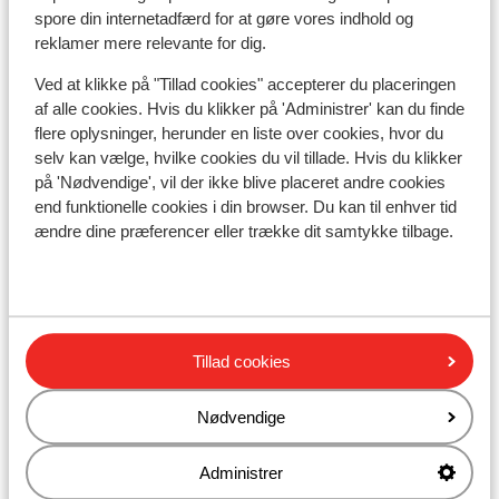
spore din internetadfærd for at gøre vores indhold og
reklamer mere relevante for dig.
Liftkort
Ved at klikke på "Tillad cookies" accepterer du placeringen
af alle cookies. Hvis du klikker på 'Administrer' kan du finde
Undervisning
flere oplysninger, herunder en liste over cookies, hvor du
selv kan vælge, hvilke cookies du vil tillade. Hvis du klikker
Skileje
på 'Nødvendige', vil der ikke blive placeret andre cookies
end funktionelle cookies i din browser. Du kan til enhver tid
ændre dine præferencer eller trække dit samtykke tilbage.
Andre overnatningssteder i Galibier
Thabor
Village Club Neaclub La Pulka
Tillad cookies
Chalet Le Panoramic
Nødvendige
Residence Les Angeliers
Administrer