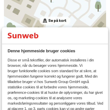
Se på kort
I området
Denne hjemmeside bruger cookies
Afstand til centrum: ca. 800 meter
Disse er små tekstfiler, der automatisk installeres i din
Afstand til lufthavn lyon: ca. 180 kilometer
browser, når du besøger vores hjemmeside. Vi
Afstand til togstation saint michel/valloire: ca. 17
bruger funktionelle cookies som standard for at sikre, at
kilometer
hjemmesiden fungerer korrekt og fungerer godt. Med din
Afstand til skipiste ca. 0 meter
tilladelse bruger vi hos Sunweb Group GmbH også
Afstand til skilift ca. 300 meter
statistike cookies til at forbedre vores hjemmeside,
Afstand til skiskole ca. 300 meter
præference-cookies til at huske de oplysninger, du har givet
Afstand til nærmeste butikker ca. 800 meter
os, og marketing-cookies til at analysere vores
markedsføringsresultater og personliggøre vores tilbud. Ved
Liftkort/skileje/undervisning
at placere 1. og 3. parts cookies kan vi og andre parter