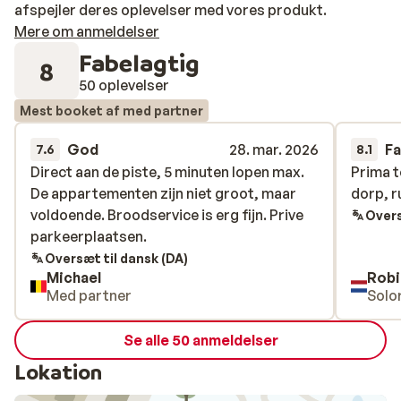
afspejler deres oplevelser med vores produkt.
Mere om anmeldelser
Fabelagtig
8
50 oplevelser
Mest booket af med partner
God
28. mar. 2026
Fa
7.6
8.1
Direct aan de piste, 5 minuten lopen max.
Direct aan de piste, 5 minuten lopen max.
Prima t
Prima t
De appartementen zijn niet groot, maar
De appartementen zijn niet groot, maar
dorp, r
dorp, r
voldoende. Broodservice is erg fijn. Prive
voldoende. Broodservice is erg fijn. Prive
Overs
parkeerplaatsen.
parkeerplaatsen.
Oversæt til dansk (DA)
Michael
Robi
Med partner
Solo
Se alle 50 anmeldelser
Lokation