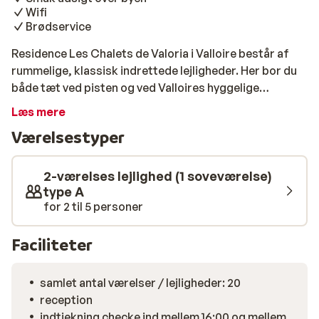
Wifi
Brødservice
Residence Les Chalets de Valoria i Valloire består af
rummelige, klassisk indrettede lejligheder. Her bor du
både tæt ved pisten og ved Valloires hyggelige
centrum. Fra lejlighederne har du en smuk udsigt over
Læs mere
selve Valloire og dalen. Residence Les Chalets de
Værelsestyper
Valoria tilbyder brødservice, således at du kan starte
din dag med lækkert, friskbagt morgenbrød bragt til
døren.
2-værelses lejlighed (1 soveværelse)
type A
for 2 til 5 personer
Faciliteter
samlet antal værelser / lejligheder: 20
reception
indtjekning checke ind mellem 16:00 og mellem