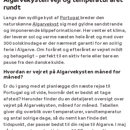
rundt
Langs den sydlige kyst af
Portugal
breder den
naturskønne
Algarvekyst
sig med gyldne sandstrande
og imponerende klippeformationer. Her venter et klima,
der leverer sol og varme næsten hele året og med over
300 solskinsdage er der nærmest garanti for en solrig
ferie i Algarve. Om foråret og efteråret er vejret mildt
og behageligt – perfekt til en aktiv ferie eller bare en
pause fra den danske kulde.
Hvordan er vejret på Algarvekysten måned for
måned?
Er du i gang med at planlægge din næste rejse til
Portugal og vil vide, hvornår det er bedst at tage
afsted? Herunder finder du en detaljeret oversigt over
vejret på Algarvekysten, måned for måned. Tabellen
giver dig overblik over temperaturer, vandtemperatur
og antal solrige dage, så du nemt kan finde det
tidspunkt, der passer bedst til din rejse til Algarve. I maj