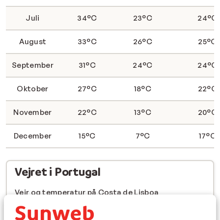
Juli
34°C
23°C
24°C
August
33°C
26°C
25°C
September
31°C
24°C
24°C
Oktober
27°C
18°C
22°C
November
22°C
13°C
20°C
December
15°C
7°C
17°C
Vejret i Portugal
Vejr og temperatur på Costa de Lisboa
Vejr og temperatur på Madeira