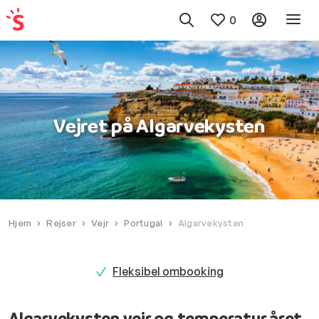
0
Vejret på Algarvekysten
Hjem
Rejser
Vejr
Portugal
Algarvekysten
Fleksibel ombooking
Algarvekysten vejr og temperatur året