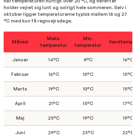
når temperaturen hurtigt over 20 °C, og herefter
holder vejret sig lunt og solrigt hele sommeren. Selv i
oktober ligger temperaturerne typisk mellem 18 og 27
°C med kun få regnvejrsdage.
Maks.
Min.
Måned
Vandtempe
temperatur
temperatur
Januar
14°C
8°C
16°C
Februar
16°C
10°C
15°C
Marts
19°C
10°C
15°C
April
21°C
15°C
17°C
Maj
25°C
19°C
19°C
Juni
29°C
23°C
22°C