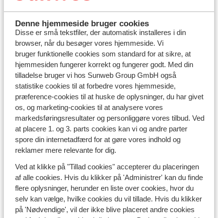
Denne hjemmeside bruger cookies
Disse er små tekstfiler, der automatisk installeres i din
browser, når du besøger vores hjemmeside. Vi
bruger funktionelle cookies som standard for at sikre, at
hjemmesiden fungerer korrekt og fungerer godt. Med din
tilladelse bruger vi hos Sunweb Group GmbH også
statistike cookies til at forbedre vores hjemmeside,
præference-cookies til at huske de oplysninger, du har givet
Hvordan er vejret på Algarvekysten?
os, og marketing-cookies til at analysere vores
markedsføringsresultater og personliggøre vores tilbud. Ved
Uanset hvornår du vælger at tage af sted, venter et
at placere 1. og 3. parts cookies kan vi og andre parter
klima på Algarvekysten med lange, lyse dage, masser af
spore din internetadfærd for at gøre vores indhold og
sol og behagelige temperaturer. Der er solskinstimer
reklamer mere relevante for dig.
nok til hele året! Det gør
Algarvekysten
til en oplagt
Ved at klikke på "Tillad cookies" accepterer du placeringen
destination – både i højsæsonen og uden for. Med høje
af alle cookies. Hvis du klikker på 'Administrer' kan du finde
temperaturer og meget få regnvejrsdage er Algarve i
flere oplysninger, herunder en liste over cookies, hvor du
Portugal
et sikkert valg for dig, der drømmer om en
selv kan vælge, hvilke cookies du vil tillade. Hvis du klikker
solrig ferie.
på 'Nødvendige', vil der ikke blive placeret andre cookies
Vejret på Algarvekysten i april og maj