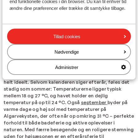
end funktionelle cookies i din browser. Du kan til enhver tid
Vejret i Algarve i
april
er solrigt og mildt – helt perfekt
ændre dine præferencer eller trække dit samtykke tilbage.
til en tidlig
forårstur
. Ønsker du at tyvstarte sommeren
og fange de første solstråler, inden solen herhjemme
bryder gennem skyerne, er et besøg til Algarvekysten
det oplagte valg. Allerede i
maj
stiger temperaturen i
Tillad cookies
Algarve yderligere, og i dagtimerne når den
gennemsnitligt op på omkring 25 °C.
Nødvendige
Vandtemperaturen ligger mellem 17 og 19 °C – lige til en
forfriskende strandtur som sæsonens første dukkert.
Vejret på Algarvekysten i september og oktober
Administrer
Vil du forlænge sommeren, er vejret i Algarve i
oktober
helt ideelt. Selvom kalenderen siger efterår, føles det
stadig som sommer: Temperaturerne ligger typisk
mellem 18 og 27 °C, og havet holder en dejlig
temperatur på op til 24 °C. Også
september
byder på
varme dage og høj sol med temperaturer på
Algarvekysten, der ofte når op omkring 31 °C – perfekte
forhold til både badeferie og aktive oplevelser i
naturen. Med færre besøgende og en roligere stemning
uden for højsæsonen er en efterårsferie til