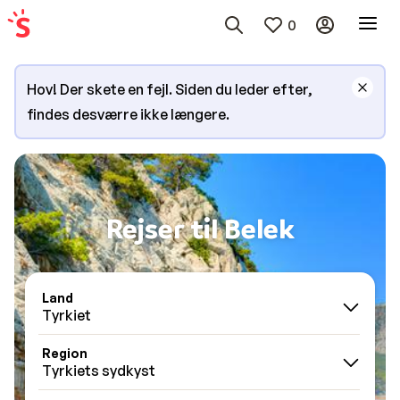
0
Hov! Der skete en fejl. Siden du leder efter,
findes desværre ikke længere.
Rejser til Belek
Land
Tyrkiet
Region
Tyrkiets sydkyst