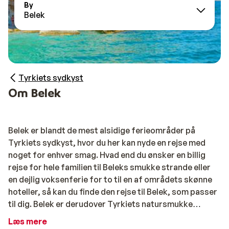
By
Belek
Tyrkiets sydkyst
Om Belek
Belek er blandt de mest alsidige ferieområder på
Tyrkiets sydkyst, hvor du her kan nyde en rejse med
noget for enhver smag. Hvad end du ønsker en billig
rejse for hele familien til Beleks smukke strande eller
en dejlig voksenferie for to til en af områdets skønne
hoteller, så kan du finde den rejse til Belek, som passer
til dig. Belek er derudover Tyrkiets natursmukke
golfmekka, som udover golfspillere fra hele verden,
Læs mere
også tiltrækker tusindvis af kvalitetsbevidste