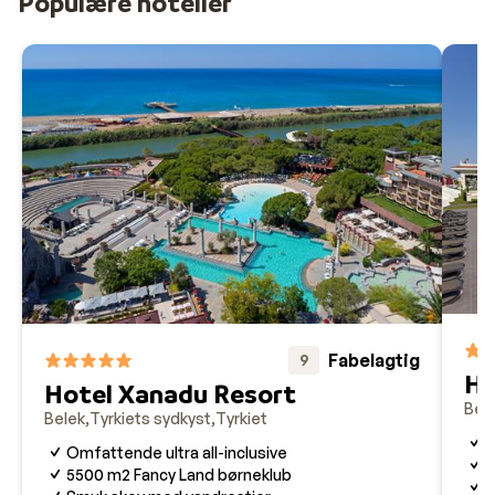
Populære hoteller
Transfer fra Antalya Lufthavn til Belek tager ca. 45
minutter, alt afhængigt af hotel og antal stop
undervejs.
Guideservice
Vi tilbyder engelsktalende guideservice på din ferie til Bel
Fabelagtig
9
Ho
Hotel Xanadu Resort
Bel
Belek
Tyrkiets sydkyst
Tyrkiet
U
Omfattende ultra all-inclusive
L
5500 m2 Fancy Land børneklub
M