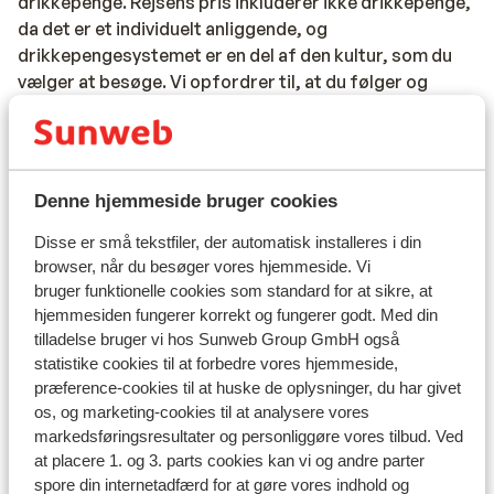
drikkepenge. Rejsens pris inkluderer ikke drikkepenge,
da det er et individuelt anliggende, og
drikkepengesystemet er en del af den kultur, som du
vælger at besøge. Vi opfordrer til, at du følger og
respekterer denne skik og giver drikkepenge til
ansatte i servicefag, så som tjenere,
rengøringspersonale, taxachauffører, lokalguider osv.
På hoteller, restauranter, cafeer osv. forventes det, at
Denne hjemmeside bruger cookies
du giver ca. 10 % af regningens pris i drikkepenge.
Bemærk, at der enkelte steder er lagt en ”service
Disse er små tekstfiler, der automatisk installeres i din
charge” på regningen, i så tilfælde forventes du ikke at
browser, når du besøger vores hjemmeside. Vi
bruger funktionelle cookies som standard for at sikre, at
give yderligere drikkepenge.
hjemmesiden fungerer korrekt og fungerer godt. Med din
Elektricitet:
tilladelse bruger vi hos Sunweb Group GmbH også
I Tyrkiet benyttes 220 Volt som i Danmark. Det kan
statistike cookies til at forbedre vores hjemmeside,
præference-cookies til at huske de oplysninger, du har givet
anbefales at medbringe adapter til elektriske
os, og marketing-cookies til at analysere vores
apparater med trebenet stik, da stikdåserne i Tyrkiet
markedsføringsresultater og personliggøre vores tilbud. Ved
kun er til to ben.
at placere 1. og 3. parts cookies kan vi og andre parter
spore din internetadfærd for at gøre vores indhold og
Mad og drikke: