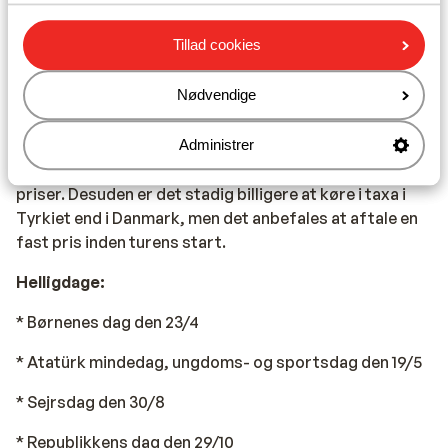
Transport:
Tillad cookies
Det er nemt og billigt at komme rundt med de lokale
minibusser, ”dolmus”. Der står i forruden, hvor bussen
Nødvendige
kører til, og når du rækker hånden ud, stopper bussen.
Du betaler blot, inden du stiger af. Bussen stopper hvor
som helst på ruten. De offentlige busser, der kører
Administrer
mellem byerne, er af høj kvalitet og til meget rimelige
priser. Desuden er det stadig billigere at køre i taxa i
Tyrkiet end i Danmark, men det anbefales at aftale en
fast pris inden turens start.
Helligdage:
* Børnenes dag den 23/4
* Atatürk mindedag, ungdoms- og sportsdag den 19/5
* Sejrsdag den 30/8
* Republikkens dag den 29/10