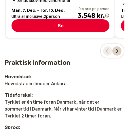
Smuk skov med vandrestier
V
Fra pris pr. person
Man. 7. Dec. - Tor. 10. Dec.
Tor.
3.548 kr.
Ultra all inclusive
2
person
Ultr
Se
Praktisk information
Hovedstad:
Hovedstaden hedder Ankara.
Tidsforskel:
Tyrkiet er én time foran Danmark, når det er
sommertid i Danmark. Når vi har vintertid i Danmark er
Tyrkiet 2 timer foran.
Sprog: