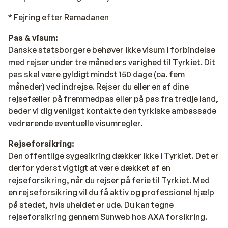
* Fejring efter Ramadanen
Pas & visum:
Danske statsborgere behøver ikke visum i forbindelse
med rejser under tre måneders varighed til Tyrkiet. Dit
pas skal være gyldigt mindst 150 dage (ca. fem
måneder) ved indrejse. Rejser du eller en af dine
rejsefæller på fremmedpas eller på pas fra tredje land,
beder vi dig venligst kontakte den tyrkiske ambassade
vedrørende eventuelle visumregler.
Rejseforsikring:
Den offentlige sygesikring dækker ikke i Tyrkiet. Det er
derfor yderst vigtigt at være dækket af en
rejseforsikring, når du rejser på ferie til Tyrkiet. Med
en rejseforsikring vil du få aktiv og professionel hjælp
på stedet, hvis uheldet er ude. Du kan tegne
rejseforsikring gennem Sunweb hos AXA forsikring.