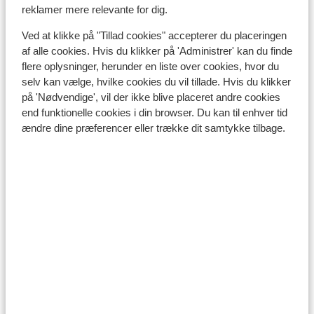
reklamer mere relevante for dig.
Det tyrkiske køkken er alsidigt og internationalt.
Hotellerne tilbyder ofte retter i buffetform med et
Ved at klikke på "Tillad cookies" accepterer du placeringen
internationalt præg. Tyrkiet er bedst kendt for sine
af alle cookies. Hvis du klikker på 'Administrer' kan du finde
kebab-sandwiches. Hvis du kan lide søde sager, kan nu
flere oplysninger, herunder en liste over cookies, hvor du
nyde en kop tyrkisk te eventuelt med et lækkert stykke
selv kan vælge, hvilke cookies du vil tillade. Hvis du klikker
baklava til.
på 'Nødvendige', vil der ikke blive placeret andre cookies
end funktionelle cookies i din browser. Du kan til enhver tid
Vi anbefaler, at du kun drikker vand fra flaske og aldrig
ændre dine præferencer eller trække dit samtykke tilbage.
fra hanen, og at du er varsom med isterninger, med
mindre disse er lavet på kildevand.
Mobiltelefon:
En dansk mobil virker som udgangspunkt også i
Tyrkiet. Tjek eventuelt for en sikkerheds skyld med din
telefonudbyder, om du er tilmeldt udlandstelefoni. Vær
varsom med brug af dataroaming, da dette er meget
dyrt på et dansk abbonement i Tyrkiet. Det kan ofte
betale sig at købe et telefonkort i Tyrkiet, hvis du
gerne vil ringe hjem i løbet af ferien.