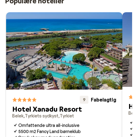
Populære hoteller
Transfer fra Antalya Lufthavn til Belek tager ca. 45
minutter, alt afhængigt af hotel og antal stop
undervejs.
Guideservice
Vi tilbyder engelsktalende guideservice på din ferie til Bel
Fabelagtig
9
Ho
Hotel Xanadu Resort
Bel
Belek
Tyrkiets sydkyst
Tyrkiet
U
Omfattende ultra all-inclusive
L
5500 m2 Fancy Land børneklub
M