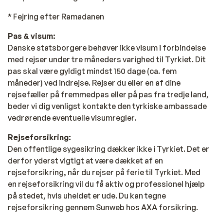
* Fejring efter Ramadanen
Pas & visum:
Danske statsborgere behøver ikke visum i forbindelse
med rejser under tre måneders varighed til Tyrkiet. Dit
pas skal være gyldigt mindst 150 dage (ca. fem
måneder) ved indrejse. Rejser du eller en af dine
rejsefæller på fremmedpas eller på pas fra tredje land,
beder vi dig venligst kontakte den tyrkiske ambassade
vedrørende eventuelle visumregler.
Rejseforsikring:
Den offentlige sygesikring dækker ikke i Tyrkiet. Det er
derfor yderst vigtigt at være dækket af en
rejseforsikring, når du rejser på ferie til Tyrkiet. Med
en rejseforsikring vil du få aktiv og professionel hjælp
på stedet, hvis uheldet er ude. Du kan tegne
rejseforsikring gennem Sunweb hos AXA forsikring.