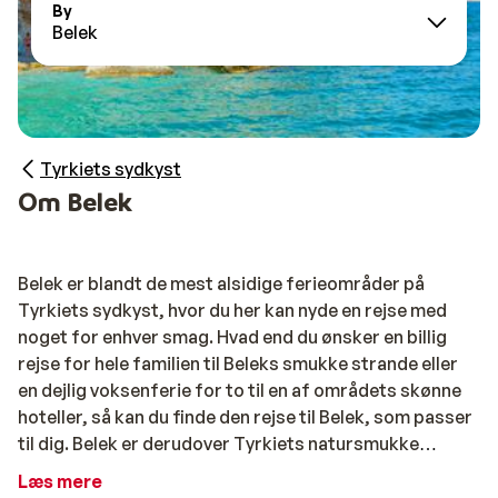
By
Belek
Tyrkiets sydkyst
Om Belek
Belek er blandt de mest alsidige ferieområder på
Tyrkiets sydkyst, hvor du her kan nyde en rejse med
noget for enhver smag. Hvad end du ønsker en billig
rejse for hele familien til Beleks smukke strande eller
en dejlig voksenferie for to til en af områdets skønne
hoteller, så kan du finde den rejse til Belek, som passer
til dig. Belek er derudover Tyrkiets natursmukke
golfmekka, som udover golfspillere fra hele verden,
Læs mere
også tiltrækker tusindvis af kvalitetsbevidste