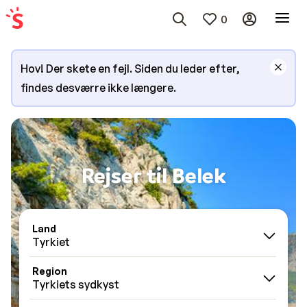
0
Hov! Der skete en fejl. Siden du leder efter,
findes desværre ikke længere.
Rejser til Belek
Land
Tyrkiet
Region
Tyrkiets sydkyst