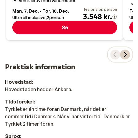
Smuk skov med vandrestier
V
Fra pris pr. person
Man. 7. Dec. - Tor. 10. Dec.
Tor.
3.548 kr.
Ultra all inclusive
2
person
Ultr
Se
Praktisk information
Hovedstad:
Hovedstaden hedder Ankara.
Tidsforskel:
Tyrkiet er én time foran Danmark, når det er
sommertid i Danmark. Når vi har vintertid i Danmark er
Tyrkiet 2 timer foran.
Sprog: