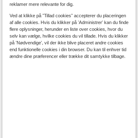
reklamer mere relevante for dig.
Det tyrkiske køkken er alsidigt og internationalt.
Hotellerne tilbyder ofte retter i buffetform med et
Ved at klikke på "Tillad cookies" accepterer du placeringen
internationalt præg. Tyrkiet er bedst kendt for sine
af alle cookies. Hvis du klikker på 'Administrer' kan du finde
kebab-sandwiches. Hvis du kan lide søde sager, kan nu
flere oplysninger, herunder en liste over cookies, hvor du
nyde en kop tyrkisk te eventuelt med et lækkert stykke
selv kan vælge, hvilke cookies du vil tillade. Hvis du klikker
baklava til.
på 'Nødvendige', vil der ikke blive placeret andre cookies
end funktionelle cookies i din browser. Du kan til enhver tid
Vi anbefaler, at du kun drikker vand fra flaske og aldrig
ændre dine præferencer eller trække dit samtykke tilbage.
fra hanen, og at du er varsom med isterninger, med
mindre disse er lavet på kildevand.
Mobiltelefon:
En dansk mobil virker som udgangspunkt også i
Tyrkiet. Tjek eventuelt for en sikkerheds skyld med din
telefonudbyder, om du er tilmeldt udlandstelefoni. Vær
varsom med brug af dataroaming, da dette er meget
dyrt på et dansk abbonement i Tyrkiet. Det kan ofte
betale sig at købe et telefonkort i Tyrkiet, hvis du
gerne vil ringe hjem i løbet af ferien.