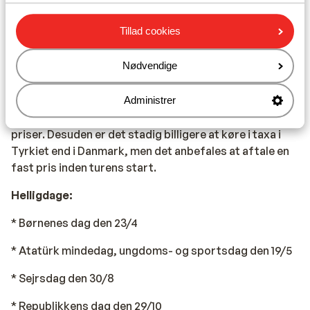
Transport:
Tillad cookies
Det er nemt og billigt at komme rundt med de lokale
minibusser, ”dolmus”. Der står i forruden, hvor bussen
Nødvendige
kører til, og når du rækker hånden ud, stopper bussen.
Du betaler blot, inden du stiger af. Bussen stopper hvor
som helst på ruten. De offentlige busser, der kører
Administrer
mellem byerne, er af høj kvalitet og til meget rimelige
priser. Desuden er det stadig billigere at køre i taxa i
Tyrkiet end i Danmark, men det anbefales at aftale en
fast pris inden turens start.
Helligdage:
* Børnenes dag den 23/4
* Atatürk mindedag, ungdoms- og sportsdag den 19/5
* Sejrsdag den 30/8
* Republikkens dag den 29/10