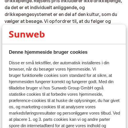
drikkepenge. Rejsens pris inkluderer ikke drikkepenge,
da det er et individuelt anliggende, og
drikkepengesystemet er en del af den kultur, som du
vælger at besøge. Vi opfordrer til, at du følger og
respekterer denne skik og giver drikkepenge til
ansatte i servicefag, så som tjenere,
rengøringspersonale, taxachauffører, lokalguider osv.
På hoteller, restauranter, cafeer osv. forventes det, at
Denne hjemmeside bruger cookies
du giver ca. 10 % af regningens pris i drikkepenge.
Bemærk, at der enkelte steder er lagt en ”service
Disse er små tekstfiler, der automatisk installeres i din
charge” på regningen, i så tilfælde forventes du ikke at
browser, når du besøger vores hjemmeside. Vi
bruger funktionelle cookies som standard for at sikre, at
give yderligere drikkepenge.
hjemmesiden fungerer korrekt og fungerer godt. Med din
Elektricitet:
tilladelse bruger vi hos Sunweb Group GmbH også
I Tyrkiet benyttes 220 Volt som i Danmark. Det kan
statistike cookies til at forbedre vores hjemmeside,
præference-cookies til at huske de oplysninger, du har givet
anbefales at medbringe adapter til elektriske
os, og marketing-cookies til at analysere vores
apparater med trebenet stik, da stikdåserne i Tyrkiet
markedsføringsresultater og personliggøre vores tilbud. Ved
kun er til to ben.
at placere 1. og 3. parts cookies kan vi og andre parter
spore din internetadfærd for at gøre vores indhold og
Mad og drikke: