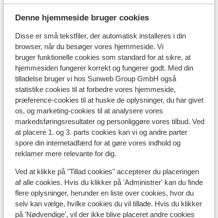
Specialbagage:
Denne hjemmeside bruger cookies
Hvis du ønsker at medbringe specielbagage, kan du
angive dette i 'Trin 1' din online booking. Har du angivet
Disse er små tekstfiler, der automatisk installeres i din
dette, kontakter vi dig efter din bestilling, for at
browser, når du besøger vores hjemmeside. Vi
arrangere nærmere. Eksempler på specielbagage kan
bruger funktionelle cookies som standard for at sikre, at
være: kitesurfing udstyr, dykkerudstyr, golfudstyr,
hjemmesiden fungerer korrekt og fungerer godt. Med din
cykel, surfbræt, musikinstrumenter og fiskeriudstyr.
tilladelse bruger vi hos Sunweb Group GmbH også
statistike cookies til at forbedre vores hjemmeside,
Bemærk, at din specielbagage ikke altid kan medtages i
præference-cookies til at huske de oplysninger, du har givet
den normale transfer. I nogle tilfælde opkræves et
os, og marketing-cookies til at analysere vores
ekstra gebyr for at medtage specialbagage i normal
markedsføringsresultater og personliggøre vores tilbud. Ved
transfer. Dykkerudstyr kan medbringes i normal
at placere 1. og 3. parts cookies kan vi og andre parter
spore din internetadfærd for at gøre vores indhold og
transfer, uden ekstra omkostninger. I visse tilfælde
reklamer mere relevante for dig.
kan en specialtransfer være nødvendigt.
Omkostninger forbundet ved dette, er for egen
Ved at klikke på "Tillad cookies" accepterer du placeringen
regning. Når du har angivet specielbagage i din online
af alle cookies. Hvis du klikker på 'Administrer' kan du finde
booking, vil vi efterfølgende gennemgå mulighederne
flere oplysninger, herunder en liste over cookies, hvor du
for transfer.
selv kan vælge, hvilke cookies du vil tillade. Hvis du klikker
på 'Nødvendige', vil der ikke blive placeret andre cookies