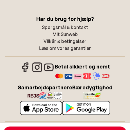
Har du brug for hjælp?
Spørgsmål & kontakt
Mit Sunweb
Vilkår & betingelser
Læs om vores garantier
Betal sikkert og nemt
Samarbejdspartnere
Bæredygtighed
Om Sunweb
Job hos Sunweb
Betingelser
Cookies