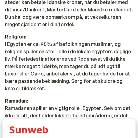
steder kan betale i danske kroner, når du betaler med
dit Visa/Dankort, MasterCard eller Maestro i udlandet.
Du skal dog være opmærksom på, at vekselkursen
meget sjældent er i din fordel.
Religion:
I Egypten er ca. 95% af befolkningen muslimer, og
religion spiller en stor rolle i de lokale egypters daglige
liv. På feriedestinationerne ved Rødehavet vil du ikke
mærke meget til dette, men tager du på udflugt til
Luxor eller Cairo, anbefaler vi, at du tager højde for at
bære passende beklædning. Sørg for at skuldre og
knæ er tildækket.
Ramadan:
Ramadanen spiller en vigtig rolle i Egypten. Selv om det
ikke er alt, der holder lukket i turistområderne, er det
noget, man skal tage højde for. Datoerne for
afholdelse af Ramadan afhænger af månekalenderen.