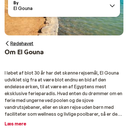
By
El Gouna
Rødehavet
Om El Gouna
I løbet af blot 30 år har det skønne rejsemål, El Gouna
udviklet sig fra at være blot endnu en bid af den
endeløse ørken, til at være en af Egyptens mest
eksklusive ferieparadis. Hvad enten du drømmer om en
ferie med ungerne ved poolen og de sjove
vandrutsjebaner, eller en skøn rejse uden børn med
faciliteter som wellness og livlige poolbarer, så er der
helt sikkert også en rejse, som passer til dig hele året
Læs mere
rundt.