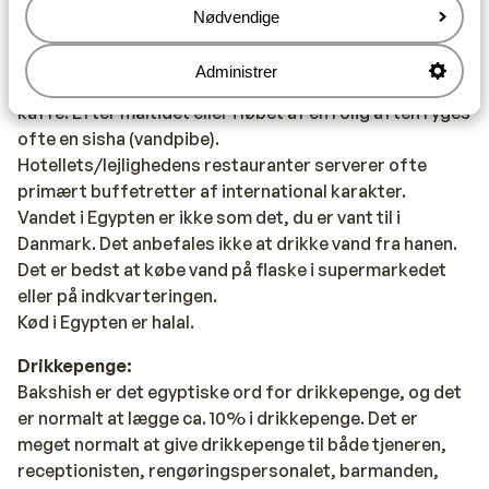
en yoghurt/ hvidløgssauce til! Linsesuppe er også
Nødvendige
regelmæssigt på menuen.
Administrer
Egypterne har også en sød tand. De drikker sød te og
kaffe. Efter måltidet eller i løbet af en rolig aften ryges
ofte en sisha (vandpibe).
Hotellets/lejlighedens restauranter serverer ofte
primært buffetretter af international karakter.
Vandet i Egypten er ikke som det, du er vant til i
Danmark. Det anbefales ikke at drikke vand fra hanen.
Det er bedst at købe vand på flaske i supermarkedet
eller på indkvarteringen.
Kød i Egypten er halal.
Drikkepenge:
Bakshish er det egyptiske ord for drikkepenge, og det
er normalt at lægge ca. 10% i drikkepenge. Det er
meget normalt at give drikkepenge til både tjeneren,
receptionisten, rengøringspersonalet, barmanden,