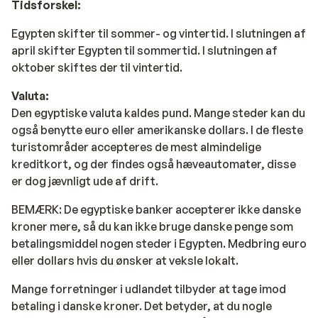
Tidsforskel:
Kan du godt lide at spise ude flere gange om ugen uden
Egypten skifter til sommer- og vintertid. I slutningen af
at betale ekstra? Flere hoteller i El Gouna er gået
april skifter Egypten til sommertid. I slutningen af
sammen om at skabe kulinariske madoplevelser for
oktober skiftes der til vintertid.
besøgende. Med Dine-Around-programmet kan du
gratis nyde de omfattende buffeter på et af de andre
Valuta:
deltagende hoteller. Her finder du blandt andet hoteller
Den egyptiske valuta kaldes pund. Mange steder kan du
så som
Casa Cooks El Gouna
,
Steigenberger Golf
også benytte euro eller amerikanske dollars. I de fleste
Resort El Gouna
,
The Three Corners Ocean View
turistområder accepteres de mest almindelige
Hotel
og mange flere. Du vil også modtage en kupon på
kreditkort, og der findes også hæveautomater, disse
50 EGP, som du kan bruge på en af de deltagende à la
er dog jævnligt ude af drift.
carte-restauranter. Hvis dit hotel er inkluderet i ”Dine
BEMÆRK
: De egyptiske banker accepterer ikke danske
Around El Gouna” kan du spørge efter en voucher i
kroner mere, så du kan ikke bruge danske penge som
receptionen.
betalingsmiddel nogen steder i Egypten. Medbring euro
eller dollars hvis du ønsker at veksle lokalt.
Mange forretninger i udlandet tilbyder at tage imod
betaling i danske kroner. Det betyder, at du nogle