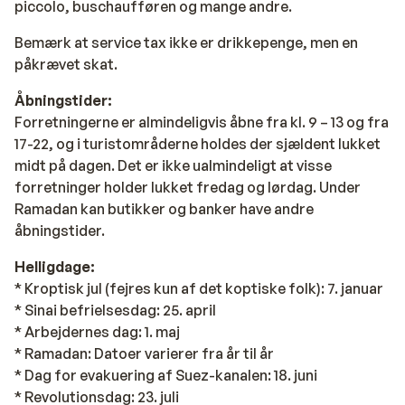
piccolo, buschaufføren og mange andre.
Bemærk at service tax ikke er drikkepenge, men en
påkrævet skat.
Åbningstider:
Forretningerne er almindeligvis åbne fra kl. 9 – 13 og fra
17-22, og i turistområderne holdes der sjældent lukket
midt på dagen. Det er ikke ualmindeligt at visse
forretninger holder lukket fredag og lørdag. Under
Ramadan kan butikker og banker have andre
åbningstider.
Helligdage:
* Kroptisk jul (fejres kun af det koptiske folk): 7. januar
* Sinai befrielsesdag: 25. april
* Arbejdernes dag: 1. maj
* Ramadan: Datoer varierer fra år til år
* Dag for evakuering af Suez-kanalen: 18. juni
* Revolutionsdag: 23. juli