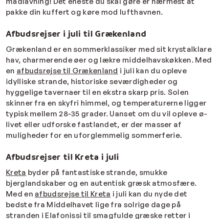
madlavning! Det eneste du skal gøre er nærmest at
pakke din kuffert og køre mod lufthavnen.
Afbudsrejser i juli til Grækenland
Grækenland er en sommerklassiker med sit krystalklare
hav, charmerende øer og lækre middelhavskøkken. Med
en
afbudsrejse til Grækenland
i juli kan du opleve
idylliske strande, historiske seværdigheder og
hyggelige tavernaer til en ekstra skarp pris. Solen
skinner fra en skyfri himmel, og temperaturerne ligger
typisk mellem 28-35 grader. Uanset om du vil opleve ø-
livet eller udforske fastlandet, er der masser af
muligheder for en uforglemmelig sommerferie.
Afbudsrejser til Kreta i juli
Kreta
byder på fantastiske strande, smukke
bjerglandskaber og en autentisk græsk atmosfære.
Med en
afbudsrejse til Kreta
i juli kan du nyde det
bedste fra Middelhavet lige fra solrige dage på
stranden i Elafonissi til smagfulde græske retter i