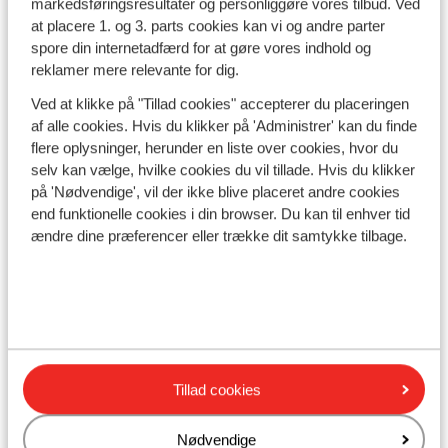
markedsføringsresultater og personliggøre vores tilbud. Ved
bjerglandskaber. En afbudsrejse i juli til Mallorca giver
at placere 1. og 3. parts cookies kan vi og andre parter
dig mulighed for at nyde det bedste af øen, hvad enten
spore din internetadfærd for at gøre vores indhold og
du vil slappe af ved
Alcúdias
hvide sandstrande eller
reklamer mere relevante for dig.
udforske øens historiske centrum. Øen har noget for
alle lige fra børnevenlige resorts til trendy beach clubs
Ved at klikke på "Tillad cookies" accepterer du placeringen
og hyggelige bjerglandsbyer. Med et væld af gode
af alle cookies. Hvis du klikker på 'Administrer' kan du finde
tilbud kan du stadig finde en solrig sommerferie til en
flere oplysninger, herunder en liste over cookies, hvor du
fantastisk pris.
selv kan vælge, hvilke cookies du vil tillade. Hvis du klikker
på 'Nødvendige', vil der ikke blive placeret andre cookies
end funktionelle cookies i din browser. Du kan til enhver tid
Se afbudsrejser i juli
ændre dine præferencer eller trække dit samtykke tilbage.
Find flere afbudsrejser
Afbudsrejser i januar
Tillad cookies
Afbudsrejser i februar
Nødvendige