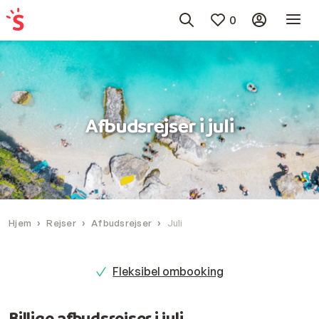
0
Afbudsrejser i juli
Hjem
Rejser
Afbudsrejser
Juli
Fleksibel ombooking
Billige afbudsrejser i juli