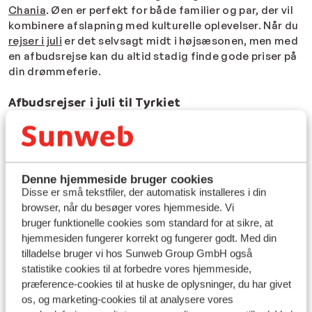
Chania
. Øen er perfekt for både familier og par, der vil
kombinere afslapning med kulturelle oplevelser. Når du
rejser i juli
er det selvsagt midt i højsæsonen, men med
en afbudsrejse kan du altid stadig finde gode priser på
din drømmeferie.
Afbudsrejser i juli til Tyrkiet
Tyrkiet er en af de mest populære
sommerdestinationer, og med en afbudsrejse i juli til
Tyrkiet kan du opleve luksus til lavpris. Fra de lange,
gyldne strande i
Alanya
til de livlige markeder i Side!
Denne hjemmeside bruger cookies
Juli byder på høje temperaturer, men heldigvis har de
Disse er små tekstfiler, der automatisk installeres i din
fleste hoteller skønne pools og strandklubber, hvor du
browser, når du besøger vores hjemmeside. Vi
kan køle ned. Uanset om du er til afslapning eller
bruger funktionelle cookies som standard for at sikre, at
eventyr, er Tyrkiet en destination, der aldrig skuffer.
hjemmesiden fungerer korrekt og fungerer godt. Med din
tilladelse bruger vi hos Sunweb Group GmbH også
Afbudsrejser i juli til Mallorca
statistike cookies til at forbedre vores hjemmeside,
præference-cookies til at huske de oplysninger, du har givet
Mallorca
er indbegrebet af sommerferie med sine
os, og marketing-cookies til at analysere vores
skønne strande, charmerende byer og smukke