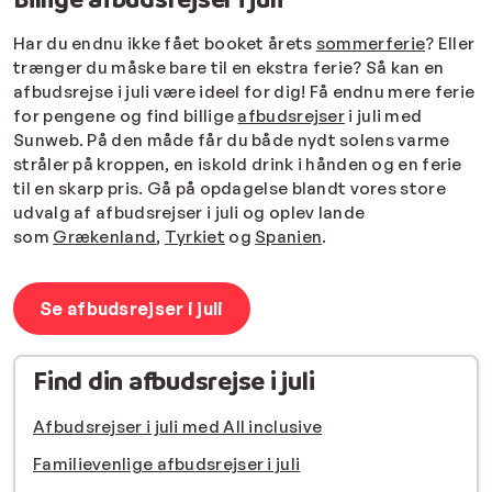
Har du endnu ikke fået booket årets
sommerferie
? Eller
trænger du måske bare til en ekstra ferie? Så kan en
afbudsrejse i juli være ideel for dig! Få endnu mere ferie
for pengene og find billige
afbudsrejser
i juli med
Sunweb. På den måde får du både nydt solens varme
stråler på kroppen, en iskold drink i hånden og en ferie
til en skarp pris. Gå på opdagelse blandt vores store
udvalg af afbudsrejser i juli og oplev lande
som
Grækenland
,
Tyrkiet
og
Spanien
.
Se afbudsrejser i juli
Find din afbudsrejse i juli
Afbudsrejser i juli med All inclusive
Familievenlige afbudsrejser i juli