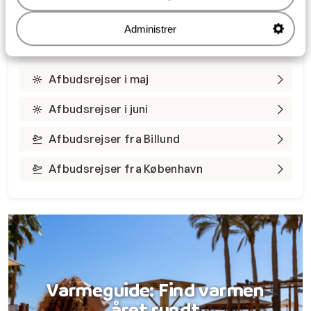
Afbudsrejser i marts
Administrer
Afbudsrejser i april
Afbudsrejser i maj
Afbudsrejser i juni
Afbudsrejser fra Billund
Afbudsrejser fra København
Varmeguide: Find varmen
året rundt