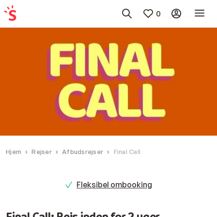
0
Hjem
Rejser
Afbudsrejser
Final Call
Fleksibel ombooking
Final Call: Rejs inden for 2 uger