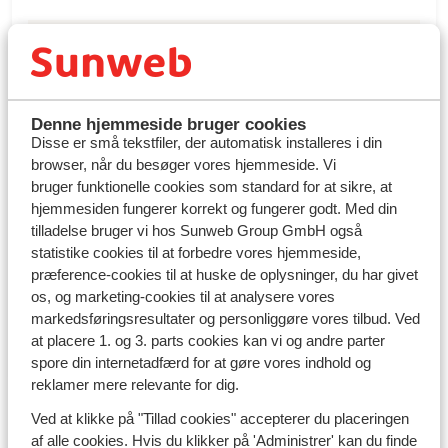
Afbudsrejser i januar
Afbudsrejser i februar
Afbudsrejser i marts
Denne hjemmeside bruger cookies
Disse er små tekstfiler, der automatisk installeres i din
browser, når du besøger vores hjemmeside. Vi
Afbudsrejser i april
bruger funktionelle cookies som standard for at sikre, at
Afbudsrejser i maj
hjemmesiden fungerer korrekt og fungerer godt. Med din
tilladelse bruger vi hos Sunweb Group GmbH også
Afbudsrejser i juni
statistike cookies til at forbedre vores hjemmeside,
præference-cookies til at huske de oplysninger, du har givet
Afbudsrejser fra Billund
os, og marketing-cookies til at analysere vores
markedsføringsresultater og personliggøre vores tilbud. Ved
Afbudsrejser fra København
at placere 1. og 3. parts cookies kan vi og andre parter
spore din internetadfærd for at gøre vores indhold og
reklamer mere relevante for dig.
Ved at klikke på "Tillad cookies" accepterer du placeringen
af alle cookies. Hvis du klikker på 'Administrer' kan du finde