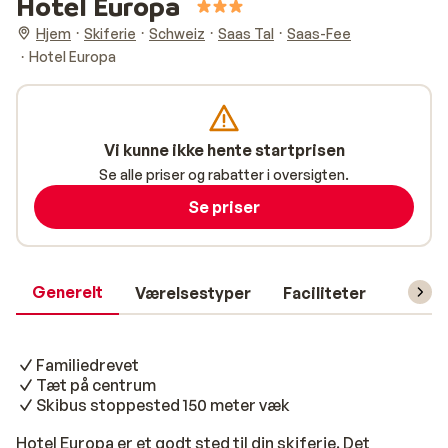
Hotel Europa
Hjem
Skiferie
Schweiz
Saas Tal
Saas-Fee
Hotel Europa
Vi kunne ikke hente startprisen
Se alle priser og rabatter i oversigten.
Se priser
Generelt
Værelsestyper
Faciliteter
Prakti
Familiedrevet
Tæt på centrum
Skibus stoppested 150 meter væk
Hotel Europa er et godt sted til din skiferie. Det