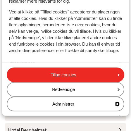
reklamer mere relevante for dig.
Liftkort/skileje/undervisning
Ved at klikke på "Tillad cookies" accepterer du placeringen
af alle cookies. Hvis du klikker på 'Administrer' kan du finde
flere oplysninger, herunder en liste over cookies, hvor du
Liftkort
selv kan vælge, hvilke cookies du vil tillade. Hvis du klikker
på 'Nødvendige', vil der ikke blive placeret andre cookies
end funktionelle cookies i din browser. Du kan til enhver tid
Undervisning
ændre dine præferencer eller trække dit samtykke tilbage.
Skileje
Tillad cookies
Andre overnatningssteder i Saas Tal
Nødvendige
Montela Hotel & Resorts
Administrer
Hotel Eden
Hotel Bergheimat