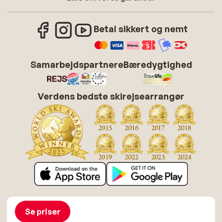
Betal sikkert og nemt
Samarbejdspartnere
Bæredygtighed
Verdens bedste skirejsearrangør
Om Sunweb
Job hos Sunweb
Betingelser
Cookies
Se priser
Tilgængelighedserklæring
Disclaimer
Sitemap