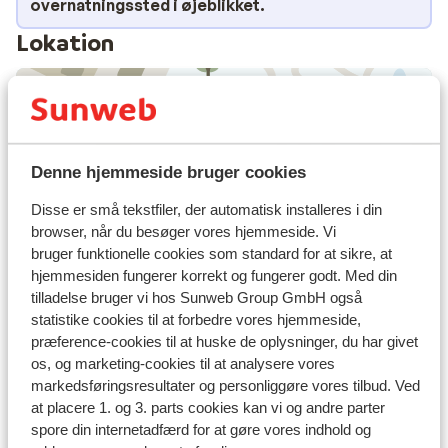
overnatningssted i øjeblikket.
Lokation
Se på kort
Denne hjemmeside bruger cookies
Disse er små tekstfiler, der automatisk installeres i din
browser, når du besøger vores hjemmeside. Vi
bruger funktionelle cookies som standard for at sikre, at
I området
hjemmesiden fungerer korrekt og fungerer godt. Med din
tilladelse bruger vi hos Sunweb Group GmbH også
I udkanten af centrum
statistike cookies til at forbedre vores hjemmeside,
Afstand til centrum: ca. 150 meter
præference-cookies til at huske de oplysninger, du har givet
Afstand til lufthavn ca. 47 kilometer
os, og marketing-cookies til at analysere vores
Afstand til togstation ca. 27 kilometer
markedsføringsresultater og personliggøre vores tilbud. Ved
Afstand til skipiste ca. 500 meter
at placere 1. og 3. parts cookies kan vi og andre parter
Afstand til busstoppested til skilift ca. 150 meter
spore din internetadfærd for at gøre vores indhold og
Afstand til skilift ca. 500 meter