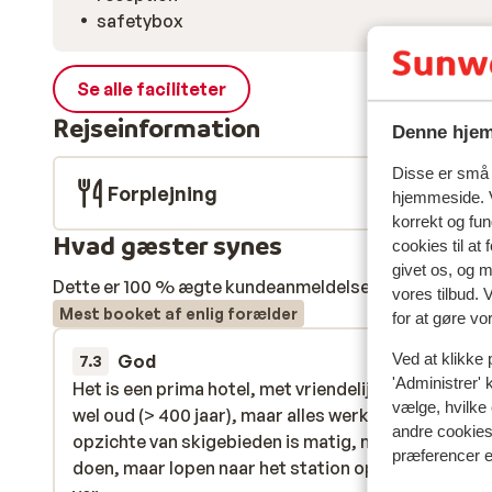
safetybox
Se alle faciliteter
Rejseinformation
Denne hjem
Disse er små t
Forplejning
hjemmeside. V
korrekt og fu
Hvad gæster synes
cookies til at
givet os, og 
Dette er 100 % ægte kundeanmeldelser, der ærligt af
vores tilbud. 
Mest booket af enlig forælder
for at gøre vo
Ved at klikke 
God
9. feb.
7.3
'Administrer' 
Het is een prima hotel, met vriendelijk personeel. He
Het is een prima hotel, met vriendelijk personeel. He
vælge, hvilke 
wel oud (> 400 jaar), maar alles werkt goed.Ligging
wel oud (> 400 jaar), maar alles werkt goed.Ligging
andre cookies 
opzichte van skigebieden is matig, met de auto go
opzichte van skigebieden is matig, met de auto go
præferencer e
doen, maar lopen naar het station op skischoenen i
doen, maar lopen naar het station op skischoenen i