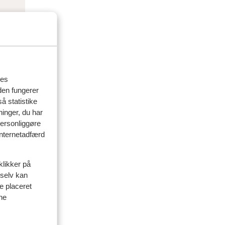
res
den fungerer
å statistike
ninger, du har
personliggøre
delser
 internetadfærd
klikker på
 2024
 selv kan
d,
d,
ve placeret
ine