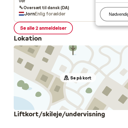
ver
ver
Oversæt til dansk (DA)
Jorn
Enlig forælder
Administr
Nødvendi
Se alle 2 anmeldelser
Lokation
Se på kort
Liftkort/skileje/undervisning