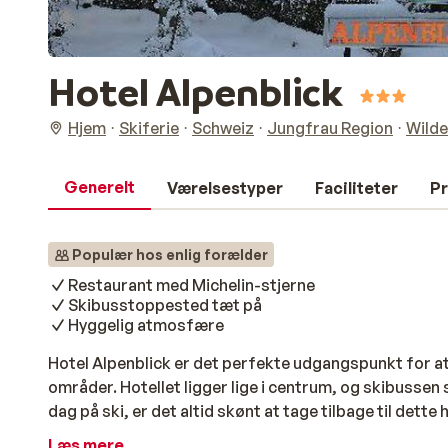
Hotel Alpenblick
Hjem
Skiferie
Schweiz
Jungfrau Region
Wilde
Generelt
Værelsestyper
Faciliteter
Pr
Populær hos enlig forælder
Restaurant med Michelin-stjerne
Skibusstoppested tæt på
Hyggelig atmosfære
Hotel Alpenblick er det perfekte udgangspunkt for a
områder. Hotellet ligger lige i centrum, og skibussen 
dag på ski, er det altid skønt at tage tilbage til dett
lækkert mad i restauranten at den har fået tildelt en M
Læs mere