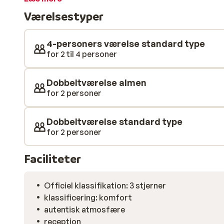
kan I skåle sammen i baren, og se frem at nyde resten 
Værelsestyper
4-personers værelse standard type
for 2 til 4 personer
Dobbeltværelse almen
for 2 personer
Dobbeltværelse standard type
for 2 personer
Faciliteter
Officiel klassifikation: 3 stjerner
klassificering: komfort
autentisk atmosfære
reception