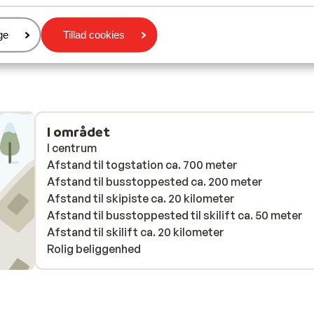
Anonym
Med partner
er
ge
Tillad cookies
I området
I centrum
Afstand til togstation ca. 700 meter
Afstand til busstoppested ca. 200 meter
Afstand til skipiste ca. 20 kilometer
Afstand til busstoppested til skilift ca. 50 meter
Afstand til skilift ca. 20 kilometer
Rolig beliggenhed