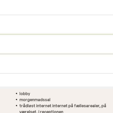
af jeres skiferie.
lobby
morgenmadssal
trådløst internet internet på fællesarealer, på
værelset, i receptionen