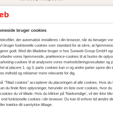
meside bruger cookies
ekstfiler, der automatisk installeres i din browser, når du besøger vo
i bruger funktionelle cookies som standard for at sikre, at hjemmesi
ngerer godt. Med din tilladelse bruger vi hos Sunweb Group GmbH ogs
 forbedre vores hjemmeside, præference-cookies til at huske de oplys
marketing-cookies til at analysere vores markedsføringsresultater og 
spejler deres oplevelser med vores produkt.
Mere om anmel
Ved at placere 1. og 3. parts cookies kan vi og andre parter spore din
res indhold og reklamer mere relevante for dig.
på "Tillad cookies" accepterer du placeringen af alle cookies. Hvis du 
 2025
God
28. jan.
7.3
kan du finde flere oplysninger, herunder en liste over cookies, hvor du
t is
t is
kamer werd vernieuwd, de badkamer was verouder
kamer werd vernieuwd, de badkamer was verouder
cookies du vil tillade. Hvis du klikker på 'Nødvendige', vil der ikke bli
 ten
 ten
en is aan vernieuwing toe.
en is aan vernieuwing toe.
end funktionelle cookies i din browser. Du kan til enhver tid ændre d
ed te
ed te
Oversæt til dansk (DA)
ller trække dit samtykke tilbage.
s te
s te