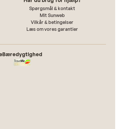
Har du brug for hjælp?
Spørgsmål & kontakt
Mit Sunweb
Vilkår & betingelser
Læs om vores garantier
e
Bæredygtighed