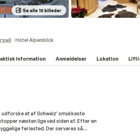
Se alle 10 billeder
rswil
Hotel Alpenblick
aktisk information
Anmeldelser
Lokation
Lift
t udforske et af Schweiz' smukkeste
stopper næsten lige ved siden af. Efter en
e hyggelige feriested. Der serveres så
ichellin-stjerne. Efter et dejligt måltid,