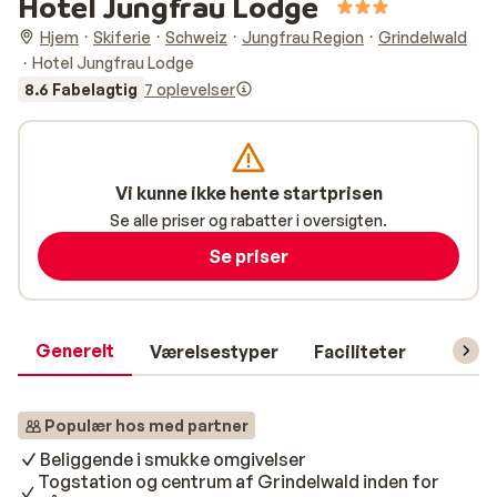
Hotel Jungfrau Lodge
Hjem
Skiferie
Schweiz
Jungfrau Region
Grindelwald
Hotel Jungfrau Lodge
8.6 Fabelagtig
7 oplevelser
Vi kunne ikke hente startprisen
Se alle priser og rabatter i oversigten.
Se priser
Generelt
Værelsestyper
Faciliteter
Prakti
Populær hos med partner
Beliggende i smukke omgivelser
Togstation og centrum af Grindelwald inden for