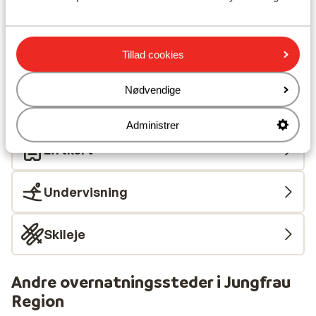
Afstand til pengeautomat ca. 200 meter
Afstand til nærmeste butikker ca. 800 meter
Afstand til nærmeste kiosk ca. 800 meter
Tillad cookies
Nærmeste restaurant ca. 800 meter
Ved en hovedvej
Nødvendige
Liftkort/skileje/undervisning
Administrer
Liftkort
Undervisning
Skileje
Andre overnatningssteder i Jungfrau
Region