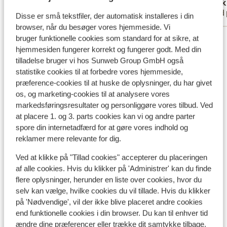
Anonym
Nick
Venner
Med 
Disse er små tekstfiler, der automatisk installeres i din
browser, når du besøger vores hjemmeside. Vi
Se alle 7 anmeldelser
bruger funktionelle cookies som standard for at sikre, at
hjemmesiden fungerer korrekt og fungerer godt. Med din
Lokation
tilladelse bruger vi hos Sunweb Group GmbH også
statistike cookies til at forbedre vores hjemmeside,
præference-cookies til at huske de oplysninger, du har givet
os, og marketing-cookies til at analysere vores
markedsføringsresultater og personliggøre vores tilbud. Ved
Se på kort
at placere 1. og 3. parts cookies kan vi og andre parter
spore din internetadfærd for at gøre vores indhold og
reklamer mere relevante for dig.
Ved at klikke på "Tillad cookies" accepterer du placeringen
af alle cookies. Hvis du klikker på 'Administrer' kan du finde
I området
flere oplysninger, herunder en liste over cookies, hvor du
I udkanten af centrum
selv kan vælge, hvilke cookies du vil tillade. Hvis du klikker
Afstand til centrum: ca. 800 meter
på 'Nødvendige', vil der ikke blive placeret andre cookies
Afstand til togstation ca. 500 meter
end funktionelle cookies i din browser. Du kan til enhver tid
Afstand til busstoppested ca. 80 meter
ændre dine præferencer eller trække dit samtykke tilbage.