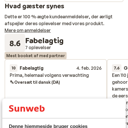
Hvad gæster synes
Dette er 100 % ægte kundeanmeldelser, der ærligt
afspejler deres oplevelser med vores produkt.
Mere om anmeldelser
Fabelagtig
8.6
7 oplevelser
Mest booket af med partner
Fabelagtig
4. feb. 2026
G
10
7.6
Prima, helemaal volgens verwachting
Prima, helemaal volgens verwachting
Een 110 
Een 110 
gehoori
gehoori
Oversæt til dansk (DA)
kamers,
kamers,
de eer
de eer
boots 
boots 
de skik
de skik
extreem
extreem
Overs
Denne hjemmeside bruger cookies