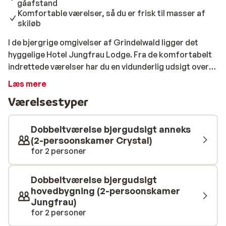
gåafstand
Komfortable værelser, så du er frisk til masser af
skiløb
I de bjergrige omgivelser af Grindelwald ligger det
hyggelige Hotel Jungfrau Lodge. Fra de komfortabelt
indrettede værelser har du en vidunderlig udsigt over
den smukke natur i dette område. Hotellet har en
Læs mere
bekvem beliggenhed; det attraktive bycentrum og
Værelsestyper
togstationen ligger inden for gåafstand. Toget fører
dig hurtigt til skiliften, der fører dig til toppen af
skiområdet. Efter en aktiv dag kan du slappe af med en
Dobbeltværelse bjergudsigt anneks
drink eller en snack på en af de hyggelige restauranter
(2-persoonskamer Crystal)
for 2 personer
og barer i centrum. Det er muligt, at du kan bo i den
modsatte ende af Hotel Crystal - ca. 10 meter derfra.
Hotel Jungfrau Lodge er et fremragende hotel til en
Dobbeltværelse bjergudsigt
hyggelig vintersportsferie med alt inden for
hovedbygning (2-persoonskamer
rækkevidde!
Jungfrau)
for 2 personer