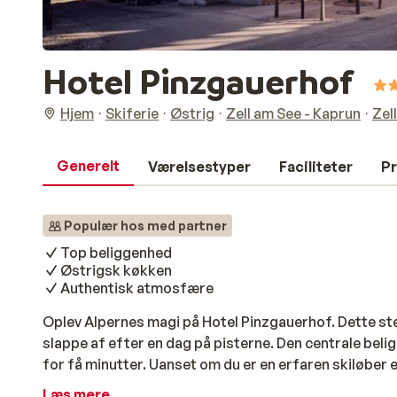
Hotel Pinzgauerhof
Hjem
Skiferie
Østrig
Zell am See - Kaprun
Zel
Generelt
Værelsestyper
Faciliteter
Pr
Populær hos med partner
Top beliggenhed
Østrigsk køkken
Authentisk atmosfære
Oplev Alpernes magi på Hotel Pinzgauerhof. Dette st
slappe af efter en dag på pisterne. Den centrale belig
for få minutter. Uanset om du er en erfaren skiløber 
med snesko, er der noget for enhver smag. Hotel Pinz
Læs mere