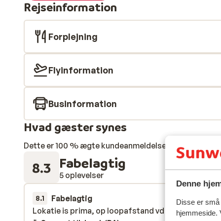
Rejseinformation
Forplejning
Flyinformation
Businformation
Hvad gæster synes
Dette er 100 % ægte kundeanmeldelser, der ærligt af
Fabelagtig
8.3
5 oplevelser
Denne hjem
Fabelagtig
24. jan.
8.1
Disse er små t
Lokatie is prima, op loopafstand vd skilift.
Lokatie is prima, op loopafstand vd skilift.
hjemmeside. V