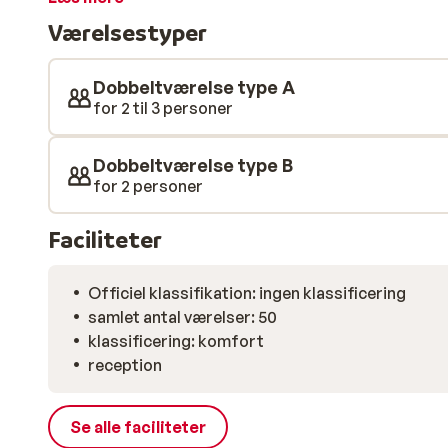
bekvemmeligheder, du har brug for til en ubekymret 
Værelsestyper
du også bruge de forskellige faciliteter som saunaen
glem ikke at nyde det lækre østrigske køkken i resta
Dobbeltværelse type A
for 2 til 3 personer
Dobbeltværelse type B
for 2 personer
Faciliteter
Officiel klassifikation: ingen klassificering
samlet antal værelser: 50
klassificering: komfort
reception
Se alle faciliteter