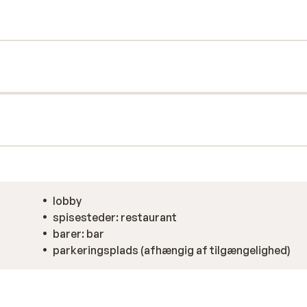
ferie. Ud over de komfortable værelser kan
, skikælderen og den hyggelige bar. Og
uranten.
lobby
spisesteder: restaurant
barer: bar
parkeringsplads (afhængig af tilgængelighed)