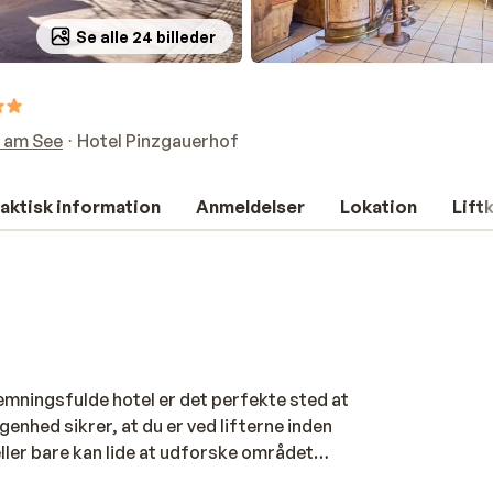
Se alle 24 billeder
l am See
Hotel Pinzgauerhof
aktisk information
Anmeldelser
Lokation
Lift
emningsfulde hotel er det perfekte sted at
genhed sikrer, at du er ved lifterne inden
eller bare kan lide at udforske området
gauerhof tilbyder alle de