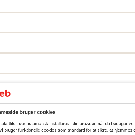
spejler deres oplevelser med vores produkt.
Mere om anmel
Mest booket af med p
meside bruger cookies
 2026
Fabelagtig
1. feb.
8.1
ekstfiler, der automatisk installeres i din browser, når du besøger vo
Op loopafstand van de gondel Areitbahn. Parkeren
Op loopafstand van de gondel Areitbahn. Parkeren
i bruger funktionelle cookies som standard for at sikre, at hjemmesi