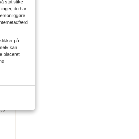
,-
,-
å statistike
baar
baar
ninger, du har
personliggøre
 internetadfærd
klikker på
 selv kan
ve placeret
ine
. 2