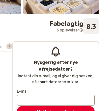
Fabelagtig
8.3
5 oplevelser
kort/skileje/undervisning
Nysgerrig efter nye
afrejsedatoer?
Indtast din e-mail, og vi giver dig besked,
så snart datoerne er klar.
E-mail