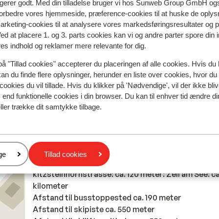
de garage van een hotel dichtbij, tegen betaling €8
de garage van een hotel dichtbij, tegen betaling €8
ngerer godt. Med din tilladelse bruger vi hos Sunweb Group GmbH ogs
per dag. Accomodatie was telefonisch niet bereik
per dag. Accomodatie was telefonisch niet bereik
 forbedre vores hjemmeside, præference-cookies til at huske de oplys
marketing-cookies til at analysere vores markedsføringsresultater og 
op 31 Jan.
op 31 Jan.
Ved at placere 1. og 3. parts cookies kan vi og andre parter spore din
Oversæt til dansk (DA)
res indhold og reklamer mere relevante for dig.
Linda
Med partner
på "Tillad cookies" accepterer du placeringen af alle cookies. Hvis du 
kan du finde flere oplysninger, herunder en liste over cookies, hvor du
cookies du vil tillade. Hvis du klikker på 'Nødvendige', vil der ikke bli
end funktionelle cookies i din browser. Du kan til enhver tid ændre d
ller trække dit samtykke tilbage.
I området
Afstand til centrum: zell am see: ca. 2 kilometer,
schüttdorf: ca. 0 kilometer
Afstand til lufthavn: Salzburg ca. 80 kilometer
er
ge
Tillad cookies
Afstand til togstation schüttdorf
kitzsteinhornstrasse: ca. 120 meter: Zell am See: ca
kilometer
Afstand til busstoppested ca. 190 meter
Afstand til skipiste ca. 550 meter