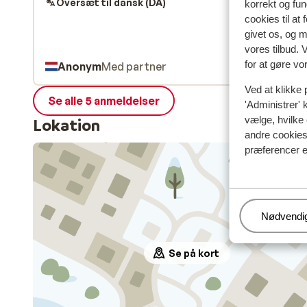
Oversæt til dansk (DA)
korrekt og fu
cookies til at
givet os, og 
vores tilbud. 
for at gøre vo
Anonym
Med partner
Ved at klikke 
Se alle 5 anmeldelser
'Administrer' 
vælge, hvilke 
Lokation
andre cookies 
præferencer e
Administr
Nødvendi
Se på kort