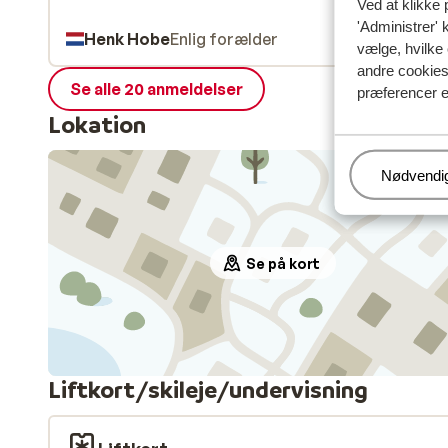
Ved at klikke 
'Administrer' 
Henk Hobe
Enlig forælder
vælge, hvilke 
andre cookies 
Se alle 20 anmeldelser
præferencer e
Lokation
Administr
Nødvendi
Se på kort
Liftkort/skileje/undervisning