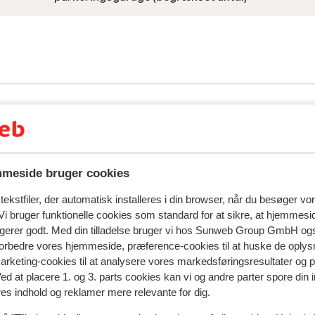
spejler deres oplevelser med vores produkt.
Mere om anmel
meside bruger cookies
ekstfiler, der automatisk installeres i din browser, når du besøger vo
Mest booket af med p
i bruger funktionelle cookies som standard for at sikre, at hjemmesi
ngerer godt. Med din tilladelse bruger vi hos Sunweb Group GmbH ogs
 2026
Middel
1. mar.
4.6
 forbedre vores hjemmeside, præference-cookies til at huske de oplys
Een stiefkindje van een ander hotel. Koud eten ,wei
Een stiefkindje van een ander hotel. Koud eten ,wei
marketing-cookies til at analysere vores markedsføringsresultater og 
variatie. Onbemande receptie en bar. Hotelnaam kl
variatie. Onbemande receptie en bar. Hotelnaam kl
Ved at placere 1. og 3. parts cookies kan vi og andre parter spore din
res indhold og reklamer mere relevante for dig.
niet met jullie site. Schijnt overgenomen te zijn doo
niet met jullie site. Schijnt overgenomen te zijn doo
Stubaierhof.
Stubaierhof.