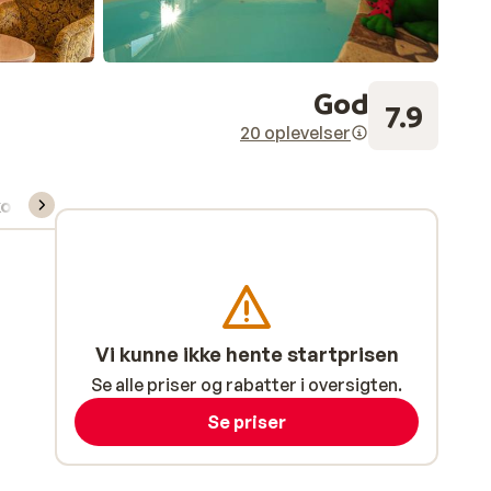
God
7.9
20 oplevelser
kort/skileje/undervisning
Vi kunne ikke hente startprisen
Se alle priser og rabatter i oversigten.
Se priser