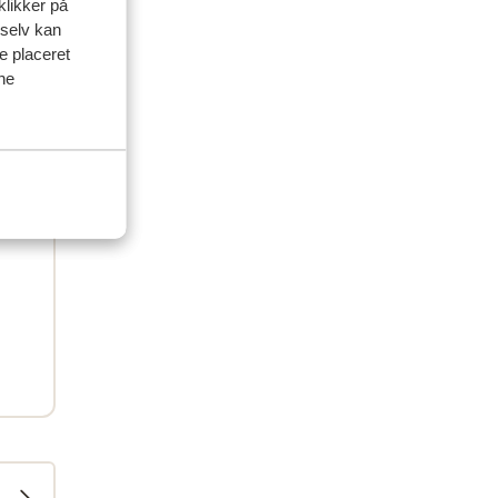
klikker på
 selv kan
ve placeret
ine