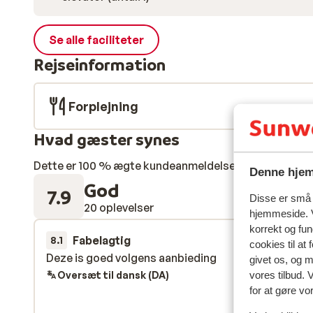
Se alle faciliteter
Rejseinformation
Forplejning
Hvad gæster synes
Dette er 100 % ægte kundeanmeldelser, der ærligt af
Denne hjem
God
7.9
Disse er små t
20 oplevelser
hjemmeside. V
korrekt og fu
Fabelagtig
22. mar.
8.1
cookies til at
Deze is goed volgens aanbieding
Deze is goed volgens aanbieding
givet os, og 
Oversæt til dansk (DA)
vores tilbud. 
for at gøre vo