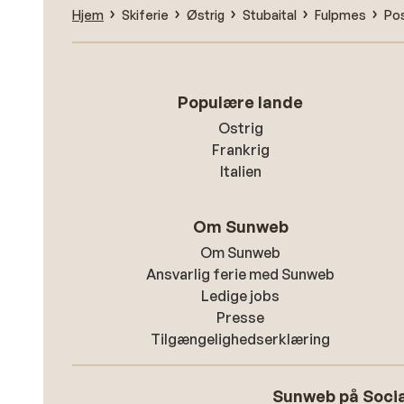
Hjem
Skiferie
Østrig
Stubaital
Fulpmes
Pos
Populære lande
Ostrig
Frankrig
Italien
Om Sunweb
Om Sunweb
Ansvarlig ferie med Sunweb
Ledige jobs
Presse
Tilgængelighedserklæring
Sunweb på Socia