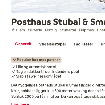
Posthaus Stubai & Sm
Hjem
Skiferie
Østrig
Stubaital
Fulpmes
Post
Generelt
Værelsestyper
Faciliteter
Pr
Populær hos med partner
Lille og autentisk hotel
Tag en dukkert i den indendørs pool
Slap af i wellnessområdet
Det hyggelige Posthaus Stubai & Smart ligger direkt
Kruzjochbahn ligger kun 300 meter væk, og denne lift
Schlick 2000 på få minutter. Du kan også tage skibuss
derfra. I det smukke wellnessområde på Posthaus St
Læs mere