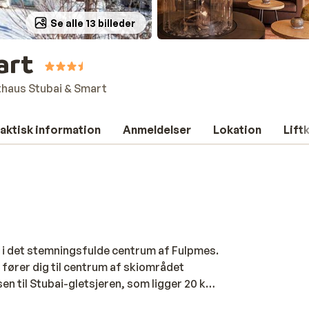
Se alle 13 billeder
art
haus Stubai & Smart
aktisk information
Anmeldelser
Lokation
Lift
e i det stemningsfulde centrum af Fulpmes.
 fører dig til centrum af skiområdet
en til Stubai-gletsjeren, som ligger 20 km
ubai & Smart kan du varme dig op og