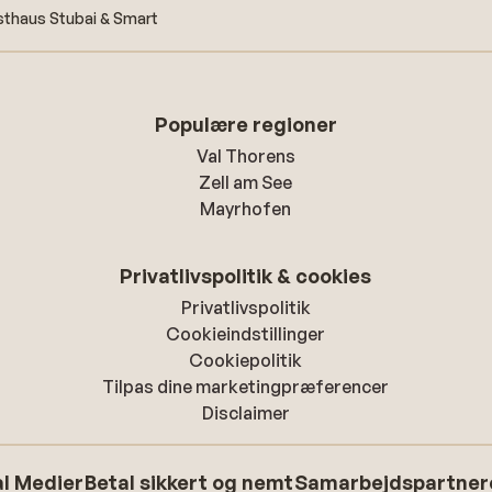
thaus Stubai & Smart
Populære regioner
Val Thorens
Zell am See
Mayrhofen
Privatlivspolitik & cookies
Privatlivspolitik
Cookieindstillinger
Cookiepolitik
Tilpas dine marketingpræferencer
Disclaimer
l Medier
Betal sikkert og nemt
Samarbejdspartner