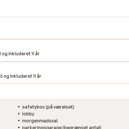
de dukkert i den dejlige opvarmede
f saunaerne!
 og inkluderet 11 år
l og inkluderet 11 år
safetybox (på værelset)
lobby
morgenmadssal
parkeringsgarage (begrænset antal)