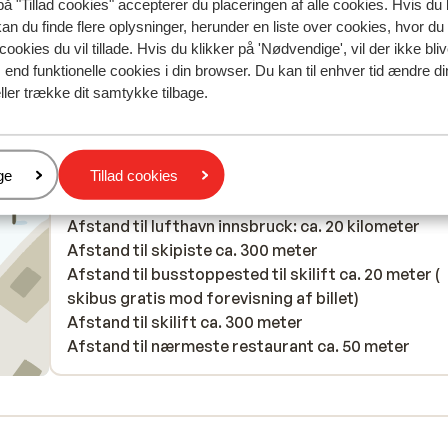
på "Tillad cookies" accepterer du placeringen af alle cookies. Hvis du 
Oversæt til dansk (DA)
kan du finde flere oplysninger, herunder en liste over cookies, hvor du
Ilse Schoof
Med partner
cookies du vil tillade. Hvis du klikker på 'Nødvendige', vil der ikke bli
end funktionelle cookies i din browser. Du kan til enhver tid ændre d
ller trække dit samtykke tilbage.
er
ge
Tillad cookies
I området
I centrum
Afstand til lufthavn innsbruck: ca. 20 kilometer
Afstand til skipiste ca. 300 meter
Afstand til busstoppested til skilift ca. 20 meter (
skibus gratis mod forevisning af billet)
Afstand til skilift ca. 300 meter
Afstand til nærmeste restaurant ca. 50 meter