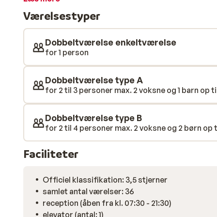
slappe af efter en dag på pisterne. Tag en afslappen
Værelsestyper
swimmingpool, eller lad dine muskler slappe af i en a
Dobbeltværelse enkeltværelse
for 1 person
Dobbeltværelse type A
for 2 til 3 personer max. 2 voksne og 1 barn op til
Dobbeltværelse type B
for 2 til 4 personer max. 2 voksne og 2 børn op ti
Faciliteter
Officiel klassifikation: 3,5 stjerner
samlet antal værelser: 36
reception (åben fra kl. 07:30 - 21:30)
elevator (antal: 1)