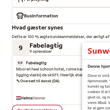
Businformation
Hvad gæster synes
Dette er 100 % ægte kundeanmeldelser, der ærligt af
Fabelagtig
9
9 oplevelser
Fabelagtig
7. feb.
9.9
Denne hjem
Mooi en heel schoon hotel, ruime kamers. Perfecte
Mooi en heel schoon hotel, ruime kamers. Perfecte
ligging vlakbij de skilift. Heerlijk eten.
ligging vlakbij de skilift. Heerlijk eten.
Disse er små t
Oversæt til dansk (DA)
hjemmeside. V
korrekt og fu
cookies til at
givet os, og 
Helma
Venner
vores tilbud. 
for at gøre vo