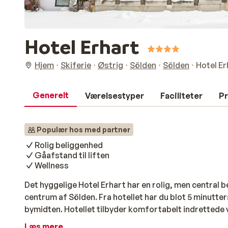
Hotel Erhart
Hjem
Skiferie
Østrig
Sölden
Sölden
Hotel Er
Generelt
Værelsestyper
Faciliteter
Pr
Populær hos med partner
Rolig beliggenhed
Gåafstand til liften
Wellness
Det hyggelige Hotel Erhart har en rolig, men central b
centrum af Sölden. Fra hotellet har du blot 5 minutte
bymidten. Hotellet tilbyder komfortabelt indrettede v
bekvemmeligheder og egen balkon. Opholdet er inkl. 
Læs mere