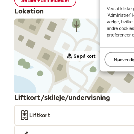
Se alle 9 anmeldelser
Ved at klikke 
Lokation
'Administrer' 
vælge, hvilke 
andre cookies 
præferencer e
Se på kort
Administr
Nødvendi
Liftkort/skileje/undervisning
Liftkort