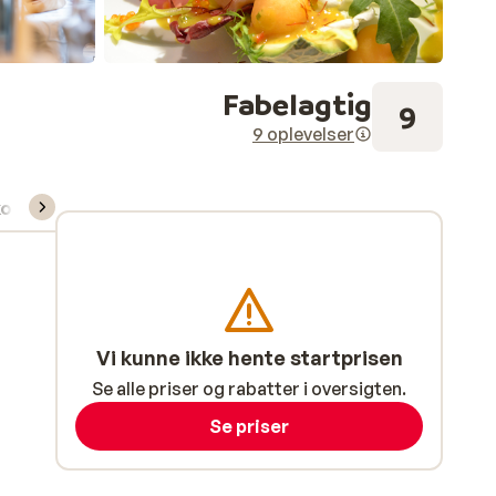
Fabelagtig
9
9 oplevelser
kort/skileje/undervisning
Vi kunne ikke hente startprisen
Se alle priser og rabatter i oversigten.
Se priser