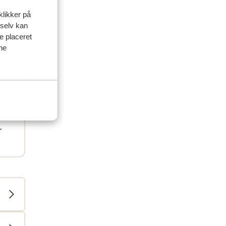
klikker på
 selv kan
ve placeret
ine
r