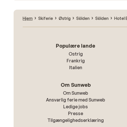
Hjem
Skiferie
Østrig
Sölden
Sölden
Hotel 
Populære lande
Ostrig
Frankrig
Italien
Om Sunweb
Om Sunweb
Ansvarlig ferie med Sunweb
Ledige jobs
Presse
Tilgængelighedserklæring