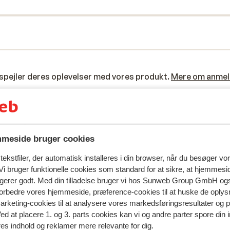
spejler deres oplevelser med vores produkt.
Mere om anmel
Mest booket af med p
 2026
Fabelagtig
10. jan.
9.9
meside bruger cookies
The transfers to and from the airport were superb
The transfers to and from the airport were superb
the hotel was super clean and the staff very friendl
the hotel was super clean and the staff very friendl
ekstfiler, der automatisk installeres i din browser, når du besøger vo
The standard of food was excellent which all made
The standard of food was excellent which all made
i bruger funktionelle cookies som standard for at sikre, at hjemmesi
ngerer godt. Med din tilladelse bruger vi hos Sunweb Group GmbH ogs
holiday a great one.
holiday a great one.
 forbedre vores hjemmeside, præference-cookies til at huske de oplys
Oversæt til dansk (DA)
marketing-cookies til at analysere vores markedsføringsresultater og 
Anonym
Venner
Ved at placere 1. og 3. parts cookies kan vi og andre parter spore din
res indhold og reklamer mere relevante for dig.