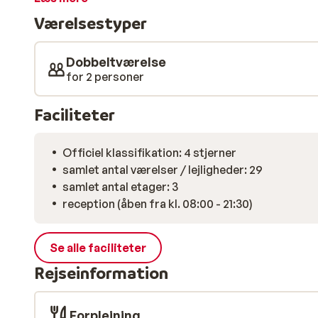
med vine fra hotellets vinkælder. Det vidunderlige we
Værelsestyper
Området omfatter en sauna, dampbad, infrarød kab
og solarium.
Dobbeltværelse
for 2 personer
Faciliteter
Officiel klassifikation: 4 stjerner
samlet antal værelser / lejligheder: 29
samlet antal etager: 3
reception (åben fra kl. 08:00 - 21:30)
Se alle faciliteter
Rejseinformation
Forplejning