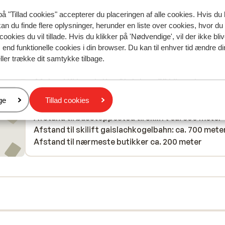
på "Tillad cookies" accepterer du placeringen af alle cookies. Hvis du 
kan du finde flere oplysninger, herunder en liste over cookies, hvor du
cookies du vil tillade. Hvis du klikker på 'Nødvendige', vil der ikke bli
I området
end funktionelle cookies i din browser. Du kan til enhver tid ændre d
Afstand til centrum: ca. 200 meter
ller trække dit samtykke tilbage.
Afstand til lufthavn innsbruck: ca. 80 kilometer
Afstand til togstation ôtztal: ca. 38 kilometer
Afstand til skipiste ca. 300 meter
er
ge
Tillad cookies
Afstand til langrendsløjpe ca. 200 meter
Afstand til busstoppested til skilift ca. 300 meter
Afstand til skilift gaislachkogelbahn: ca. 700 mete
Afstand til nærmeste butikker ca. 200 meter