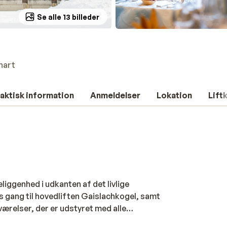
Se alle 13 billeder
hart
aktisk information
Anmeldelser
Lokation
Lift
eliggenhed i udkanten af det livlige
rs gang til hovedliften Gaislachkogel, samt
ærelser, der er udstyret med alle
god, østrigsk halvpension, der kan krydres