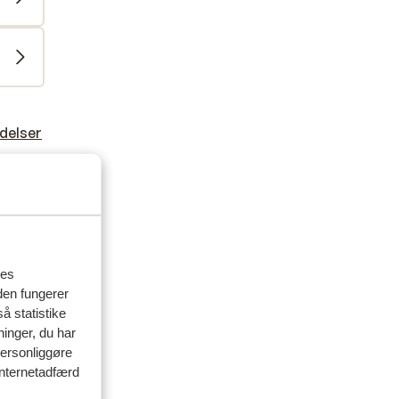
delser
artner
 2026
,
,
y.
y.
res
 our
 our
den fungerer
å statistike
ninger, du har
personliggøre
 internetadfærd