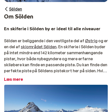
Sölden
Om Sölden
En skiferie i Sölden by er ideel til alle niveauer
Sölden er beliggende i den vestligste del af
Østrig
og er
en del af
skiområdet Sölden
. En skiferie i Sölden byder
på intet mindre end 142 kilometer sammenhængende
pister, hvor både nybegyndere og mere erfarne
skiløbere kan finde en passende piste. Du kan finde den
perfekte piste på Söldens pistekort her på siden. Hvis
du elsker høje sneklædte bjerge, er Sölden den ideelle
Læs mere
skidestination for dig. Sölden er nemlig det sted i
Alperne, hvor du kan finde flest bjerge over 3.000
meters højde.
Booker du med Sunweb, er dit liftkort altid inkluderet i