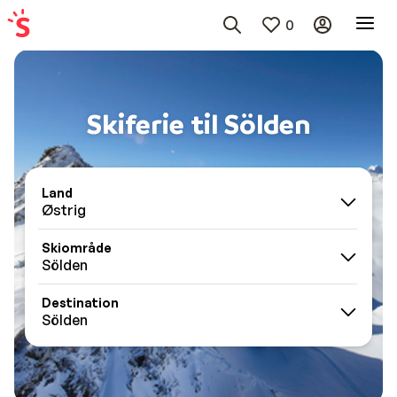
0
Skiferie til Sölden
Land
Østrig
Skiområde
Sölden
Destination
Sölden