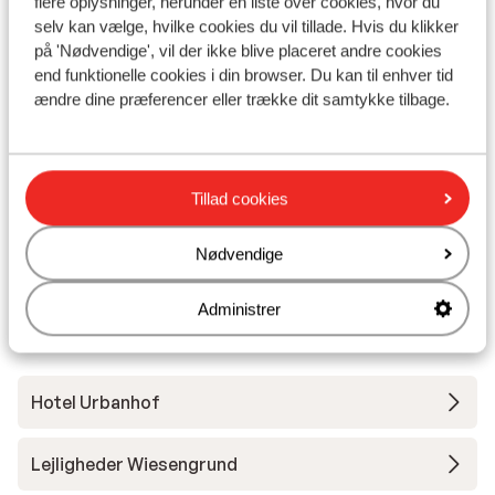
Pa
flere oplysninger, herunder en liste over cookies, hvor du
selv kan vælge, hvilke cookies du vil tillade. Hvis du klikker
Opført i 2016
Söl
på 'Nødvendige', vil der ikke blive placeret andre cookies
Værelser med plads til 6
4
Central beliggenhed
end funktionelle cookies i din browser. Du kan til enhver tid
Fantastisk udsigt
ændre dine præferencer eller trække dit samtykke tilbage.
H
Fra pris pr. person
Lør. 14. Nov. - Lør. 21. Nov.
Søn.
11.104 kr.
Halvpension
2
person
Mor
Se
Tillad cookies
Nødvendige
Administrer
Andre overnatningssteder i Sölden
Hotel Urbanhof
Lejligheder Wiesengrund