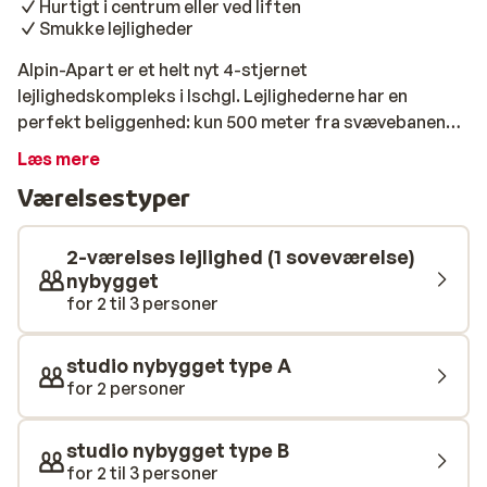
Hurtigt i centrum eller ved liften
Smukke lejligheder
Alpin-Apart er et helt nyt 4-stjernet
lejlighedskompleks i Ischgl. Lejlighederne har en
perfekt beliggenhed: kun 500 meter fra svævebanen
Fimbabahn. Komplekset har luksuriøse og rummelige
Læs mere
studiolejligheder med balkon eller terrasse, tekøkken
Værelsestyper
og et lækkert badeværelse. Alpin-Apart er den
perfekte base for en skiferie i Silvretta Arena.
Skiområdet kan prale af mere end 230 kilometer pister,
2-værelses lejlighed (1 soveværelse)
der spænder fra begyndere til eksperter.
nybygget
for 2 til 3 personer
Søsterhotellet, Hotel Alpina, ligger kun et stenkast fra
Alpin-Apart. Gæster på Alpin-Apart kan bruge
skiskabene og nyde spisefaciliteterne på hotellet.
studio nybygget type A
Desuden reserverer Alpin-Apart borde til deres
for 2 personer
hotelgæster. Godt at vide: Bygningen er i øjeblikket
under opførelse. De viste fotos er plantegninger af
studio nybygget type B
lejlighederne. Så snart billederne er tilgængelige,
for 2 til 3 personer