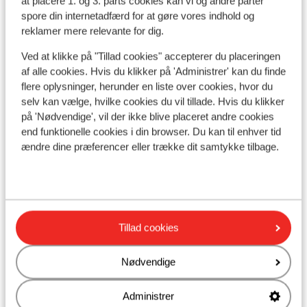
at placere 1. og 3. parts cookies kan vi og andre parter
Afstand til skipiste ca. 500 meter
spore din internetadfærd for at gøre vores indhold og
Afstand til skilift fimbabahn: ca. 500 meter
reklamer mere relevante for dig.
Afstand til nærmeste kiosk ca. 500 meter
Ved at klikke på "Tillad cookies" accepterer du placeringen
Liftkort/skileje/undervisning
af alle cookies. Hvis du klikker på 'Administrer' kan du finde
flere oplysninger, herunder en liste over cookies, hvor du
selv kan vælge, hvilke cookies du vil tillade. Hvis du klikker
Liftkort
på 'Nødvendige', vil der ikke blive placeret andre cookies
end funktionelle cookies i din browser. Du kan til enhver tid
Undervisning
ændre dine præferencer eller trække dit samtykke tilbage.
Skileje
Tillad cookies
Andre overnatningssteder i Ischgl
Nødvendige
Hotel Fliana
Administrer
Hotel Alpina Ischgl