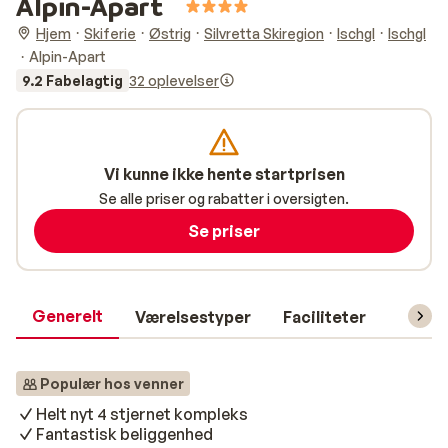
Alpin-Apart
Hjem
Skiferie
Østrig
Silvretta Skiregion
Ischgl
Ischgl
Alpin-Apart
9.2 Fabelagtig
32 oplevelser
Vi kunne ikke hente startprisen
Se alle priser og rabatter i oversigten.
Se priser
Generelt
Værelsestyper
Faciliteter
Prakti
Populær hos venner
Helt nyt 4 stjernet kompleks
Fantastisk beliggenhed