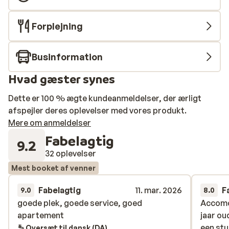
Forplejning
Businformation
Hvad gæster synes
Dette er 100 % ægte kundeanmeldelser, der ærligt
afspejler deres oplevelser med vores produkt.
Mere om anmeldelser
Fabelagtig
9.2
32 oplevelser
Mest booket af venner
Fabelagtig
11. mar. 2026
F
9.0
8.0
goede plek, goede service, goed
goede plek, goede service, goed
Accomod
Accomod
apartement
apartement
jaar ou
jaar ou
een stu
een stu
Oversæt til dansk (DA)