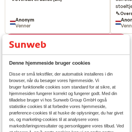
stoeltj
stoeltj
Overs
Anonym
Ano
Venner
Venn
Se alle 32 anmeldelser
Lokation
Denne hjemmeside bruger cookies
Disse er små tekstfiler, der automatisk installeres i din
browser, når du besøger vores hjemmeside. Vi
Se på kort
bruger funktionelle cookies som standard for at sikre, at
hjemmesiden fungerer korrekt og fungerer godt. Med din
tilladelse bruger vi hos Sunweb Group GmbH også
statistike cookies til at forbedre vores hjemmeside,
præference-cookies til at huske de oplysninger, du har givet
I området
os, og marketing-cookies til at analysere vores
markedsføringsresultater og personliggøre vores tilbud. Ved
Afstand til centrum: ca. 800 meter