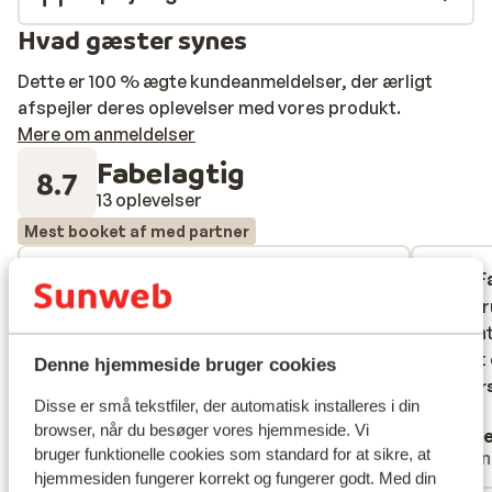
Hvad gæster synes
Dette er 100 % ægte kundeanmeldelser, der ærligt
afspejler deres oplevelser med vores produkt.
Mere om anmeldelser
Fabelagtig
8.7
13 oplevelser
Mest booket af med partner
Fabelagtig
8. mar. 2026
F
9.7
8.3
Goed en mooi hotel . Goede
Goed en mooi hotel . Goede
Prima r
Prima r
parkeerplaatsen en heerlijk vers eten :
parkeerplaatsen en heerlijk vers eten :
opzicht
opzicht
rosbief , grote garnalen , groente,
rosbief , grote garnalen , groente,
ontbijt
ontbijt
Denne hjemmeside bruger cookies
heerlijke nagerechten en een goed ontbijt
heerlijke nagerechten en een goed ontbijt
Overs
Disse er små tekstfiler, der automatisk installeres i din
Oversæt til dansk (DA)
browser, når du besøger vores hjemmeside. Vi
Anonym
Ann
bruger funktionelle cookies som standard for at sikre, at
Med partner
Venn
hjemmesiden fungerer korrekt og fungerer godt. Med din