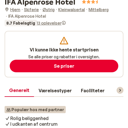
IFA Alpenrose Hotel
Hjem
Skiferie
Østrig
Kleinwalsertal
Mittelberg
IFA Alpenrose Hotel
8.7 Fabelagtig
13 oplevelser
Vi kunne ikke hente startprisen
Se alle priser og rabatter i oversigten.
Se priser
Generelt
Værelsestyper
Faciliteter
Prakti
Populær hos med partner
Rolig beliggenhed
I udkanten af centrum