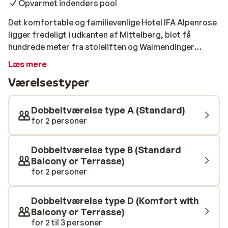
Opvarmet indendørs pool
Det komfortable og familievenlige Hotel IFA Alpenrose
ligger fredeligt i udkanten af Mittelberg, blot få
hundrede meter fra stoleliften og Walmendinger
Hornbahn-svævebanen. Hotellet har en opvarmet
Læs mere
indendørs pool og et indbydende wellness-område,
Værelsestyper
hvilket gør det til en perfekt base for en afslappende
skiferie i Kleinwalsertal. Værelserne er indrettet med
fokus på komfort og en hyggelig atmosfære og byder
Dobbeltværelse type A (Standard)
på smuk udsigt over dalen og de sneklædte
for 2 personer
bjergtoppe.
Dobbeltværelse type B (Standard
Balcony or Terrasse)
for 2 personer
Dobbeltværelse type D (Komfort with
Balcony or Terrasse)
for 2 til 3 personer