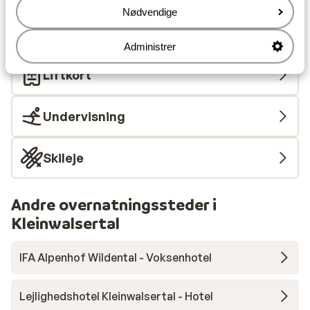
Nærmeste restaurant ca. 200 meter
Nødvendige
Liftkort/skileje/undervisning
Administrer
Liftkort
Undervisning
Skileje
Andre overnatningssteder i
Kleinwalsertal
IFA Alpenhof Wildental - Voksenhotel
Lejlighedshotel Kleinwalsertal - Hotel