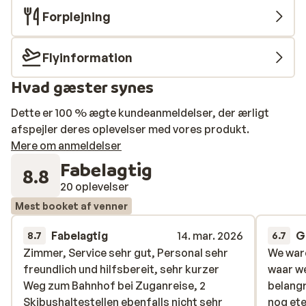
Forplejning
Flyinformation
Hvad gæster synes
Dette er 100 % ægte kundeanmeldelser, der ærligt
afspejler deres oplevelser med vores produkt.
Mere om anmeldelser
Fabelagtig
8.8
20 oplevelser
Mest booket af venner
Fabelagtig
14. mar. 2026
G
8.7
6.7
Zimmer, Service sehr gut, Personal sehr
Zimmer, Service sehr gut, Personal sehr
We ware
We ware
freundlich und hilfsbereit, sehr kurzer
freundlich und hilfsbereit, sehr kurzer
waar w
waar w
Weg zum Bahnhof bei Zuganreise, 2
Weg zum Bahnhof bei Zuganreise, 2
belangr
belangr
Skibushaltestellen ebenfalls nicht sehr
Skibushaltestellen ebenfalls nicht sehr
nog ete
nog ete