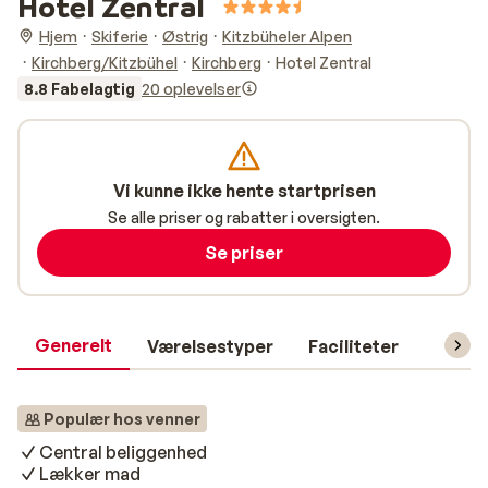
Hotel Zentral
Hjem
Skiferie
Østrig
Kitzbüheler Alpen
Kirchberg/Kitzbühel
Kirchberg
Hotel Zentral
8.8 Fabelagtig
20 oplevelser
Vi kunne ikke hente startprisen
Se alle priser og rabatter i oversigten.
Se priser
Generelt
Værelsestyper
Faciliteter
Prakti
Populær hos venner
Central beliggenhed
Lækker mad