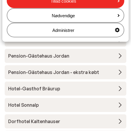
Tillad cookies
Andre overnatningssteder i
Nødvendige
Kirchberg/Kitzbühel
Administrer
Hotel Schweizerhof
Pension-Gästehaus Jordan
Pension-Gästehaus Jordan - ekstra købt
Hotel-Gasthof Bräurup
Hotel Sonnalp
Dorfhotel Kaltenhauser