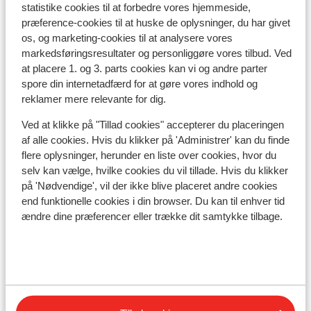
I området
statistike cookies til at forbedre vores hjemmeside,
I udkanten af centrum
præference-cookies til at huske de oplysninger, du har givet
Afstand til busstoppested ca. 150 meter
os, og marketing-cookies til at analysere vores
Afstand til skipiste ca. 500 meter
markedsføringsresultater og personliggøre vores tilbud. Ved
Afstand til skilift ca. 500 meter: maierlbahn: ca. 1
at placere 1. og 3. parts cookies kan vi og andre parter
spore din internetadfærd for at gøre vores indhold og
kilometer
reklamer mere relevante for dig.
Afstand til nærmeste butikker ca. 150 meter
Afstand til nærmeste kiosk ca. 80 meter
Ved at klikke på "Tillad cookies" accepterer du placeringen
Nærmeste restaurant ca. 200 meter
af alle cookies. Hvis du klikker på 'Administrer' kan du finde
Rolig beliggenhed
flere oplysninger, herunder en liste over cookies, hvor du
selv kan vælge, hvilke cookies du vil tillade. Hvis du klikker
Liftkort/skileje/undervisning
på 'Nødvendige', vil der ikke blive placeret andre cookies
end funktionelle cookies i din browser. Du kan til enhver tid
ændre dine præferencer eller trække dit samtykke tilbage.
Liftkort
Undervisning
Skileje