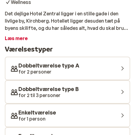
Wellness
Det dejlige Hotel Zentral ligger i en stille gade i den
livlige by, Kirchberg. Hotellet ligger desuden tæt på
byens skilifte, og du har således alt, hvad du skal bruge
til en god skiferie lige ved hånden. Det luksuriøse hotel
Læs mere
er fornyeligt blevet renoveret, og det fremstår lyst og
Værelsestyper
indbydende. Her er mange faciliteter, herunder en dejlig
wellness-afdeling som tilbyder bl.a. sauna, infrarød
kabine og massage (mod betaling). Hotellet er desuden
Dobbeltværelse type A
kendt for sit gode køkken, som serverer lækre
for 2 personer
gourmet-retter og smagfulde desserter.
Dobbeltværelse type B
for 2 til 3 personer
Enkeltværelse
for 1 person