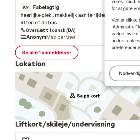
vores tilbud. 
Fabelagtig
1. feb.
9.9
for at gøre vo
heerlijke plek , makkelijk aan te rijden en heel dichtb
heerlijke plek , makkelijk aan te rijden en heel dichtb
Ved at klikke 
liften of de bus
liften of de bus
'Administrer' 
Oversæt til dansk (DA)
vælge, hvilke 
Anonym
Med partner
andre cookies 
præferencer e
Se alle 1 anmeldelser
Lokation
Administr
Nødvendi
Se på kort
Liftkort/skileje/undervisning