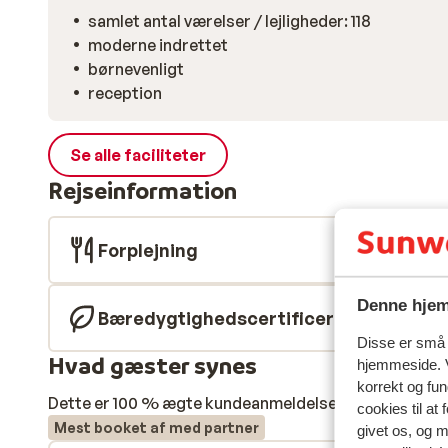
samlet antal værelser / lejligheder: 118
moderne indrettet
børnevenligt
reception
Se alle faciliteter
Rejseinformation
Forplejning
Denne hjem
Bæredygtighedscertificeret
Disse er små t
Hvad gæster synes
hjemmeside. V
korrekt og fu
Dette er 100 % ægte kundeanmeldelser, der ærligt af
cookies til at
Mest booket af med partner
givet os, og 