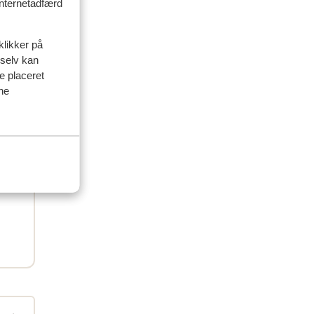
 internetadfærd
klikker på
 selv kan
ve placeret
ine