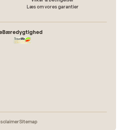
Læs om vores garantier
e
Bæredygtighed
isclaimer
Sitemap