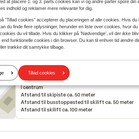
Ved at placere 1. og 3. parts cookies kan vi og andre parter spore din
 2026
res indhold og reklamer mere relevante for dig.
ij de
ij de
på "Tillad cookies" accepterer du placeringen af alle cookies. Hvis du 
kan du finde flere oplysninger, herunder en liste over cookies, hvor du
cookies du vil tillade. Hvis du klikker på 'Nødvendige', vil der ikke bli
end funktionelle cookies i din browser. Du kan til enhver tid ændre d
ller trække dit samtykke tilbage.
er
ge
Tillad cookies
I området
I centrum
Afstand til skipiste ca. 50 meter
Afstand til busstoppested til skilift ca. 50 meter
Afstand til skilift ca. 100 meter