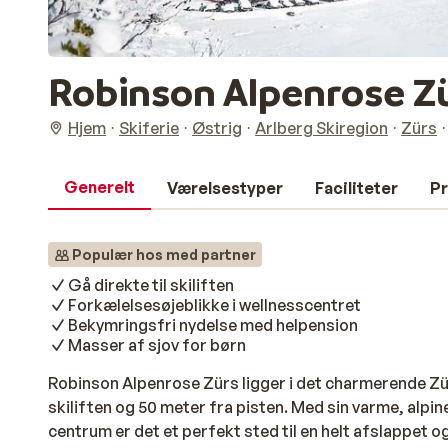
Robinson Alpenrose Z
Hjem
Skiferie
Østrig
Arlberg Skiregion
Zürs
Generelt
Værelsestyper
Faciliteter
Pr
Populær hos med partner
Gå direkte til skiliften
Forkælelsesøjeblikke i wellnesscentret
Bekymringsfri nydelse med helpension
Masser af sjov for børn
Robinson Alpenrose Zürs ligger i det charmerende Zür
skiliften og 50 meter fra pisten. Med sin varme, alp
centrum er det et perfekt sted til en helt afslappet og