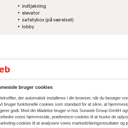
indtjekning
elevator
safetybox (på værelset)
lobby
meside bruger cookies
ekstfiler, der automatisk installeres i din browser, når du besøger vo
i bruger funktionelle cookies som standard for at sikre, at hjemmesi
ngerer godt. Med din tilladelse bruger vi hos Sunweb Group GmbH ogs
spejler deres oplevelser med vores produkt.
Mere om anmel
 forbedre vores hjemmeside, præference-cookies til at huske de oplys
marketing-cookies til at analysere vores markedsføringsresultater og 