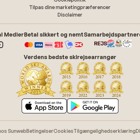
Tilpas dine marketingpræferencer
Disclaimer
l Medier
Betal sikkert og nemt
Samarbejdspartner
Verdens bedste skirejsearrangør
hos Sunweb
Betingelser
Cookies
Tilgængelighedserklæring
D