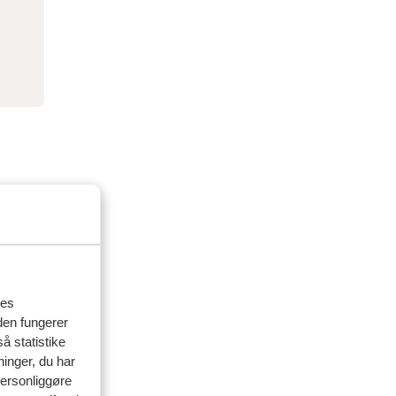
res
den fungerer
å statistike
delser
ninger, du har
personliggøre