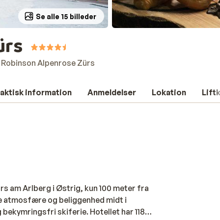
Se alle 15 billeder
ürs
Robinson Alpenrose Zürs
aktisk information
Anmeldelser
Lokation
Lift
s am Arlberg i Østrig, kun 100 meter fra
ine atmosfære og beliggenhed midt i
 bekymringsfri skiferie. Hotellet har 118