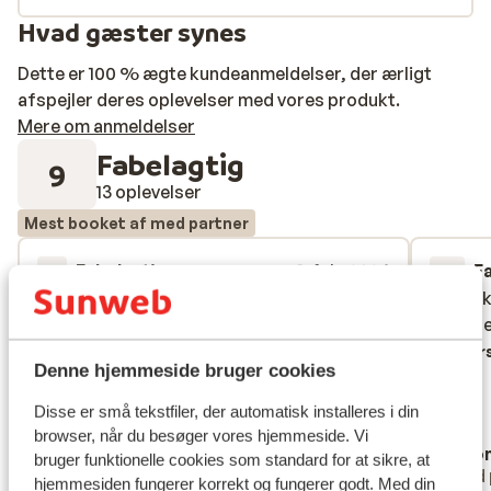
Hvad gæster synes
Dette er 100 % ægte kundeanmeldelser, der ærligt
afspejler deres oplevelser med vores produkt.
Mere om anmeldelser
Fabelagtig
9
13 oplevelser
Mest booket af med partner
Fabelagtig
1. feb. 2026
F
10
9.7
Brilliant Company to book a holiday
Brilliant Company to book a holiday
Heerlij
Heerlij
though, from start to finish. I can't fault
though, from start to finish. I can't fault
en geze
en geze
them. Everything we booked and extras
them. Everything we booked and extras
Overs
Denne hjemmeside bruger cookies
such as ski equipment, ski passes and
such as ski equipment, ski passes and
transfers, were in place when we arrived.
transfers, were in place when we arrived.
Disse er små tekstfiler, der automatisk installeres i din
Oversæt til dansk (DA)
browser, når du besøger vores hjemmeside. Vi
Anonym
Ano
bruger funktionelle cookies som standard for at sikre, at
Med partner
Med 
hjemmesiden fungerer korrekt og fungerer godt. Med din