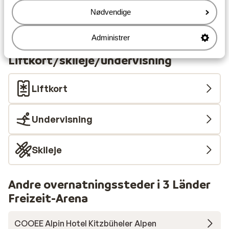
Afstand til skilift ca. 100 meter
Nødvendige
Afstand til nærmeste butikker ca. 350 meter
Afstand til nærmeste kiosk ca. 350 meter
Rolig beliggenhed
Administrer
Liftkort/skileje/undervisning
Liftkort
Undervisning
Skileje
Andre overnatningssteder i 3 Länder
Freizeit-Arena
COOEE Alpin Hotel Kitzbüheler Alpen