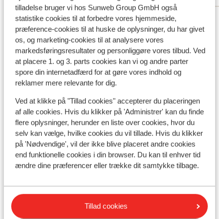
tilladelse bruger vi hos Sunweb Group GmbH også
Se alle 13 anmeldelser
statistike cookies til at forbedre vores hjemmeside,
præference-cookies til at huske de oplysninger, du har givet
Lokation
os, og marketing-cookies til at analysere vores
markedsføringsresultater og personliggøre vores tilbud. Ved
at placere 1. og 3. parts cookies kan vi og andre parter
spore din internetadfærd for at gøre vores indhold og
reklamer mere relevante for dig.
Se på kort
Ved at klikke på "Tillad cookies" accepterer du placeringen
af alle cookies. Hvis du klikker på 'Administrer' kan du finde
flere oplysninger, herunder en liste over cookies, hvor du
selv kan vælge, hvilke cookies du vil tillade. Hvis du klikker
på 'Nødvendige', vil der ikke blive placeret andre cookies
I området
end funktionelle cookies i din browser. Du kan til enhver tid
Afstand til centrum: ca. 350 meter
ændre dine præferencer eller trække dit samtykke tilbage.
Afstand til lufthavn ca. 65 kilometer
Afstand til togstation ca. 500 meter
Afstand til busstoppested ca. 500 meter
Tillad cookies
Afstand til skipiste ca. 100 meter