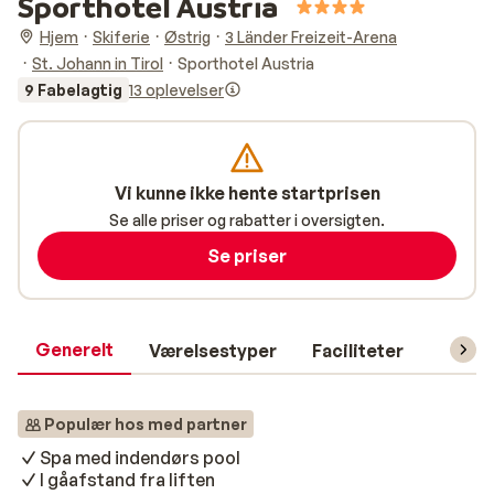
Sporthotel Austria
Hjem
Skiferie
Østrig
3 Länder Freizeit-Arena
St. Johann in Tirol
Sporthotel Austria
9 Fabelagtig
13 oplevelser
Vi kunne ikke hente startprisen
Se alle priser og rabatter i oversigten.
Se priser
Generelt
Værelsestyper
Faciliteter
Prakti
Populær hos med partner
Spa med indendørs pool
I gåafstand fra liften