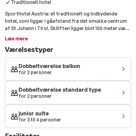
Traditionelt hotel
Sporthotel Austria: et traditionelt og indbydende
hotel, som ligger i gåafstand fra det smukke centrum
af St Johann i Tirol. Skiliften ligger blot 150 meter væk.
Samtlige værelser er smukt indrettede og har eget
Læs mere
badeværelse. Efter en dag på ski kan du slappe af i
Værelsestyper
spaen, som omfatter opvarmet indendørs pool, sauna
og infrarød kabine.
Dobbeltværelse balkon
for 2 personer
Dobbeltværelse standard type
for 2 personer
junior suite
for 3 til 4 personer
Faciliteter