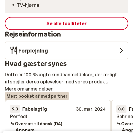
TV-hjørne
Se alle faciliteter
Rejseinformation
Forplejning
Hvad gæster synes
Dette er 100 % ægte kundeanmeldelser, der ærligt
afspejler deres oplevelser med vores produkt.
Mere om anmeldelser
Mest booket af med partner
Fabelagtig
30. mar. 2024
F
9.3
8.0
Perfect
Perfect
Sehr ne
Sehr ne
Oversæt til dansk (DA)
Overs
Anonym
Ano