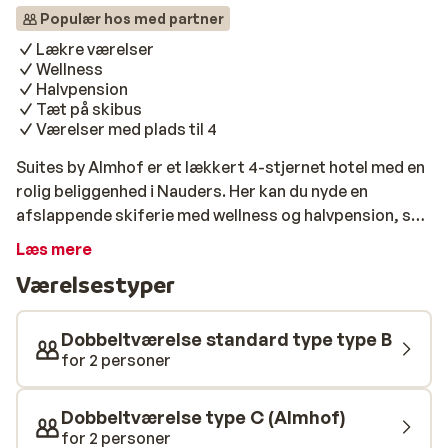
Populær hos med partner
Lækre værelser
Wellness
Halvpension
Tæt på skibus
Værelser med plads til 4
Suites by Almhof er et lækkert 4-stjernet hotel med en
rolig beliggenhed i Nauders. Her kan du nyde en
afslappende skiferie med wellness og halvpension, så
du bare kan læne dig tilbage og nyde ferien. Hotellet
Læs mere
byder på lyse og moderne indrettede værelser, hvoraf
Værelsestyper
de største kan rumme op til 4 personer. Efter en lang
dag på ski kan du besøge hotellets store
wellnessafdeling, der indbyder til afslapning og
Dobbeltværelse standard type type B
forkælelse. Her kan du bl.a. få massagebehandlinger
for 2 personer
(mod betaling) eller slappe af i saunaen. Du kan også
besøge fitnesslokalet eller tage en svømmetur i den
Dobbeltværelse type C (Almhof)
indendørs pool. Både morgen og aften kan du sætte
for 2 personer