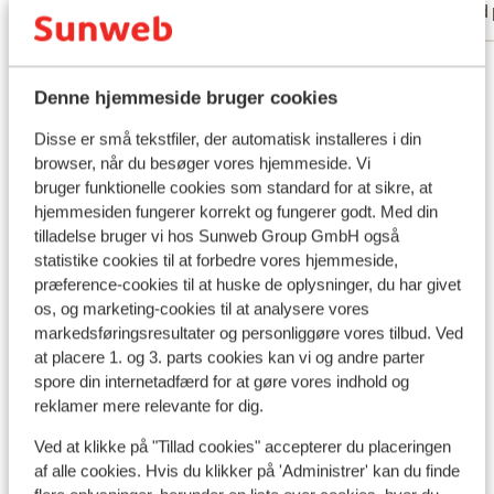
Med partner
Med 
Se alle 2 anmeldelser
Denne hjemmeside bruger cookies
Lokation
Disse er små tekstfiler, der automatisk installeres i din
browser, når du besøger vores hjemmeside. Vi
bruger funktionelle cookies som standard for at sikre, at
hjemmesiden fungerer korrekt og fungerer godt. Med din
Se på kort
tilladelse bruger vi hos Sunweb Group GmbH også
statistike cookies til at forbedre vores hjemmeside,
præference-cookies til at huske de oplysninger, du har givet
os, og marketing-cookies til at analysere vores
markedsføringsresultater og personliggøre vores tilbud. Ved
at placere 1. og 3. parts cookies kan vi og andre parter
I området
spore din internetadfærd for at gøre vores indhold og
Afstand til centrum: ca. 100 meter
reklamer mere relevante for dig.
Afstand til lufthavn Innsbruck: ca. 110 kilometer
Afstand til togstation Landeck: ca. 40 kilometer
Ved at klikke på "Tillad cookies" accepterer du placeringen
Afstand til langrendsløjpe ca. 400 meter
af alle cookies. Hvis du klikker på 'Administrer' kan du finde