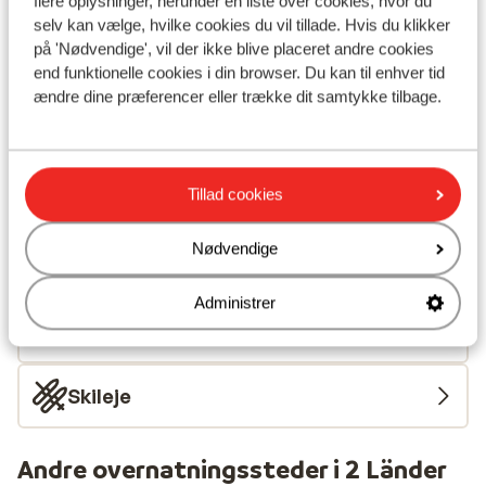
Skibus lige fra hotellet ( skibus gratis mod
flere oplysninger, herunder en liste over cookies, hvor du
selv kan vælge, hvilke cookies du vil tillade. Hvis du klikker
forevisning af billet)
på 'Nødvendige', vil der ikke blive placeret andre cookies
Afstand til skilift Bergkastel Seilbahn: ca. 2
end funktionelle cookies i din browser. Du kan til enhver tid
kilometer
ændre dine præferencer eller trække dit samtykke tilbage.
Afstand til nærmeste butikker ca. 50 meter
Afstand til nærmeste (mini)supermarked ca. 50
meter
Tillad cookies
Liftkort/skileje/undervisning
Nødvendige
Liftkort
Administrer
Undervisning
Skileje
Andre overnatningssteder i 2 Länder