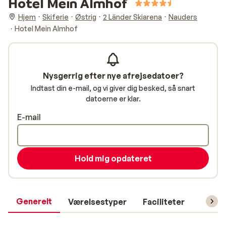
Hotel Mein Almhof
Hjem
Skiferie
Østrig
2 Länder Skiarena
Nauders
Hotel Mein Almhof
Nysgerrig efter nye afrejsedatoer?
Indtast din e-mail, og vi giver dig besked, så snart
datoerne er klar.
E-mail
Hold mig opdateret
Generelt
Værelsestyper
Faciliteter
Prakti