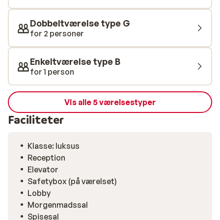
dig til rette i hotellets restaurant og nyde godt af
retterne. Skibussen holder tæt på hotellet og er gratis
Dobbeltværelse type G
ved fremvisning af liftkort. Vi anbefaler Suites by
for 2 personer
Almhof til par og familier, som gerne vil bo i lækre
omgivelser og have adgang til lækre wellnessfaciliteter
Enkeltværelse type B
på deres skiferie.
for 1 person
Vis alle 5 værelsestyper
Faciliteter
Klasse: luksus
Reception
Elevator
Safetybox (på værelset)
Lobby
Morgenmadssal
Spisesal