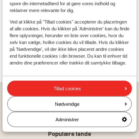
spore din internetadfærd for at gøre vores indhold og
Liftkort/skileje/undervisning
reklamer mere relevante for dig.
Ved at klikke på "Tillad cookies" accepterer du placeringen
Liftkort
af alle cookies. Hvis du klikker på 'Administrer' kan du finde
flere oplysninger, herunder en liste over cookies, hvor du
Undervisning
selv kan vælge, hvilke cookies du vil tillade. Hvis du klikker
på 'Nødvendige', vil der ikke blive placeret andre cookies
end funktionelle cookies i din browser. Du kan til enhver tid
Skileje
ændre dine præferencer eller trække dit samtykke tilbage.
Tillad cookies
Hjem
Skiferie
Norge
Trysil
Trysil
Skistar Lodge Trysil
Nødvendige
Administrer
Populære lande