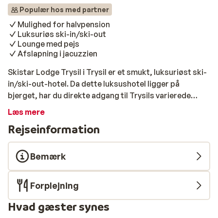
Populær hos med partner
Mulighed for halvpension
Luksuriøs ski-in/ski-out
Lounge med pejs
Afslapning i jacuzzien
Skistar Lodge Trysil i Trysil er et smukt, luksuriøst ski-
in/ski-out-hotel. Da dette luksushotel ligger på
bjerget, har du direkte adgang til Trysils varierede
skiområde herfra. Du bor i fine, rummelige lejligheder,
Læs mere
der er indrettede i norsk stil. Hver lejlighed består af en
Rejseinformation
rummelig opholdsstue med åbent køkken, to
komfortable soveværelser, et moderne badeværelse
og en balkon eller terrasse. Desuden har hotellet en
Bemærk
dejlig spa ved navn Kulpen Spa. Mod betaling kan du
bl.a. nyde 2 udendørs jacuzzier, hvor du kan slappe helt
Forplejning
af med udsigt til det unikke vinterlandskab. Der er også
fire saunaer og en opvarmet indendørs pool. På
Hvad gæster synes
Restaurant Tabben kan du nyde en lækker frokost,