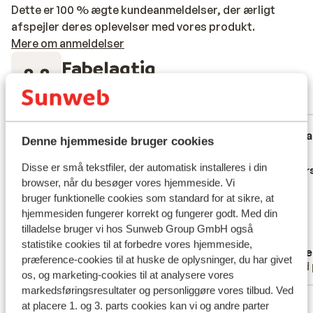
middag eller en god drink, og hvis du vil have et asiatisk
Dette er 100 % ægte kundeanmeldelser, der ærligt
måltid, kan du tage plads på Restaurant Mori. Der er
afspejler deres oplevelser med vores produkt.
også en fantastisk italiensk restaurant, hvor du kan
Mere om anmeldelser
bestille de lækreste italienske retter.
Fabelagtig
8.8
51 oplevelser
Mest booket af med partner
Fabelagtig
7. mar. 2026
Fa
9.1
9.1
Denne hjemmeside bruger cookies
Prima en schone accommodatie, keuken
Prima en schone accommodatie, keuken
No
No
Disse er små tekstfiler, der automatisk installeres i din
volledig voorzien en direct op de piste.
volledig voorzien en direct op de piste.
Overs
browser, når du besøger vores hjemmeside. Vi
Gezellige lounge, fijne sauna s en
Gezellige lounge, fijne sauna s en
bruger funktionelle cookies som standard for at sikre, at
zwembad. Vriendelijk personeel en skibus
zwembad. Vriendelijk personeel en skibus
hjemmesiden fungerer korrekt og fungerer godt. Med din
voor de deur.
voor de deur.
tilladelse bruger vi hos Sunweb Group GmbH også
Oversæt til dansk (DA)
statistike cookies til at forbedre vores hjemmeside,
Anonym
Owe
præference-cookies til at huske de oplysninger, du har givet
Med familie
Med 
os, og marketing-cookies til at analysere vores
markedsføringsresultater og personliggøre vores tilbud. Ved
Se alle 51 anmeldelser
at placere 1. og 3. parts cookies kan vi og andre parter