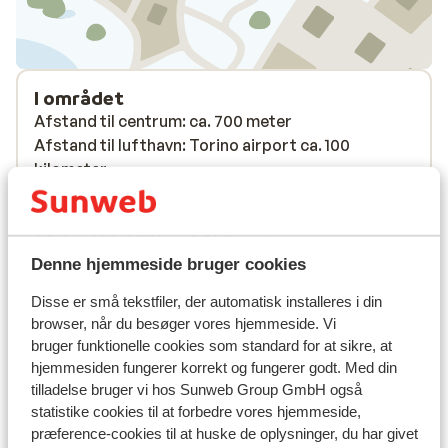
I området
Afstand til centrum: ca. 700 meter
Afstand til lufthavn: Torino airport ca. 100
kilometer
Afstand til skipiste ca. 1,5 kilometer
Afstand til busstoppested til skilift ca. 300 meter
Afstand til skilift ca. 1,5 kilometer
Denne hjemmeside bruger cookies
Rolig beliggenhed
Disse er små tekstfiler, der automatisk installeres i din
Liftkort/skileje/undervisning
browser, når du besøger vores hjemmeside. Vi
bruger funktionelle cookies som standard for at sikre, at
Liftkort
hjemmesiden fungerer korrekt og fungerer godt. Med din
tilladelse bruger vi hos Sunweb Group GmbH også
statistike cookies til at forbedre vores hjemmeside,
Undervisning
præference-cookies til at huske de oplysninger, du har givet