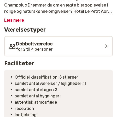
Champoluc Drømmer du om en ægte bjergoplevelse i
rolige og naturskønne omgivelser? Hotel Le Petit Abri
ligger perfekt i Champoluc – tæt på både byens
Læs mere
hyggelige centrum og svævebanen til det imponerende
Værelsestyper
Monterosa Ski-område. Her bor du i autentisk alpestil
med masser af træ, varme farver og en hyggelig
stemning, der inviterer til ren afslapning. Flere af
Dobbeltværelse
værelserne har balkon med en bjergtagende udsigt
for 2 til 4 personer
over Val d’Ayas og den majestætiske Monterosa-
gletsjer. Efter en dag på ski kan du nyde en stille stund i
Faciliteter
hotellets lille wellnessområde eller slå dig ned i den
hyggelige bar med en drink i hånden. Og bliver du
Officiel klassifikation: 3 stjerner
sulten? Så venter en aften med lokale specialiteter og
samlet antal værelser / lejligheder: 11
klassisk italiensk køkken, lavet med kærlighed og
samlet antal etager: 3
friske råvarer. Her får du den perfekte kombination af
samlet antal bygninger:
komfort, hygge og storslået natur – klar til at blive
autentisk atmosfære
opdaget.
reception
indtjekning