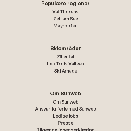
Populære regioner
Val Thorens
Zell am See
Mayrhofen
Skiområder
Zillertal
Les Trois Vallees
Ski Amade
Om Sunweb
Om Sunweb
Ansvarlig ferie med Sunweb
Ledige jobs
Presse
Tilgængelighedserklæring