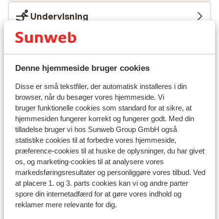
Undervisning
Skileje
Denne hjemmeside bruger cookies
Andre overnatningssteder i Kronplatz
Disse er små tekstfiler, der automatisk installeres i din
browser, når du besøger vores hjemmeside. Vi
Hotel Monte Paraccia
bruger funktionelle cookies som standard for at sikre, at
hjemmesiden fungerer korrekt og fungerer godt. Med din
tilladelse bruger vi hos Sunweb Group GmbH også
Hotel Autentis
statistike cookies til at forbedre vores hjemmeside,
præference-cookies til at huske de oplysninger, du har givet
Hotel Blitzburg
os, og marketing-cookies til at analysere vores
markedsføringsresultater og personliggøre vores tilbud. Ved
at placere 1. og 3. parts cookies kan vi og andre parter
Alpinhotel Keil
spore din internetadfærd for at gøre vores indhold og
reklamer mere relevante for dig.
Astor Lejligheder