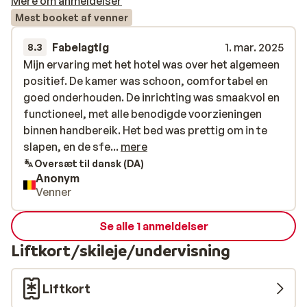
Mere om anmeldelser
Mest booket af venner
Fabelagtig
1. mar. 2025
8.3
Mijn ervaring met het hotel was over het algemeen
Mijn ervaring met het hotel was over het algemeen
positief. De kamer was schoon, comfortabel en
positief. De kamer was schoon, comfortabel en
goed onderhouden. De inrichting was smaakvol en
goed onderhouden. De inrichting was smaakvol en
functioneel, met alle benodigde voorzieningen
functioneel, met alle benodigde voorzieningen
binnen handbereik. Het bed was prettig om in te
binnen handbereik. Het bed was prettig om in te
slapen, en de sfeer was rustig, waardoor ik goed
slapen, en de sfe...
mere
heb kunnen ontspannen.
Oversæt til dansk (DA)
Anonym
Venner
Se alle 1 anmeldelser
Liftkort/skileje/undervisning
Liftkort