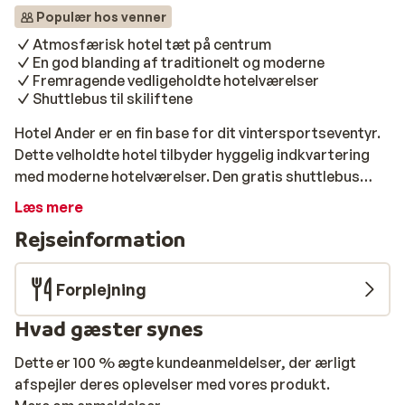
Populær hos venner
Atmosfærisk hotel tæt på centrum
En god blanding af traditionelt og moderne
Fremragende vedligeholdte hotelværelser
Shuttlebus til skiliftene
Hotel Ander er en fin base for dit vintersportseventyr.
Dette velholdte hotel tilbyder hyggelig indkvartering
med moderne hotelværelser. Den gratis shuttlebus
bringer dig til skiliften på ingen tid. Efter en lækker
Læs mere
morgenmad er du snart på pisterne, klar til at nyde de
Rejseinformation
smukke nedkørsler. For dem er der masser af i
Kronplatz skiområde. Efter en dag på ski eller
snowboard kan du slappe af i det hyggelige fællesrum.
Forplejning
Har du stadig lidt energi tilbage? Tag en afslappet
Hvad gæster synes
spadseretur mod Brunecks centrum. Denne hyggelige
landsby er kendt for sine livlige shoppinggader,
Dette er 100 % ægte kundeanmeldelser, der ærligt
hyggelige caféer og restauranter.
afspejler deres oplevelser med vores produkt.