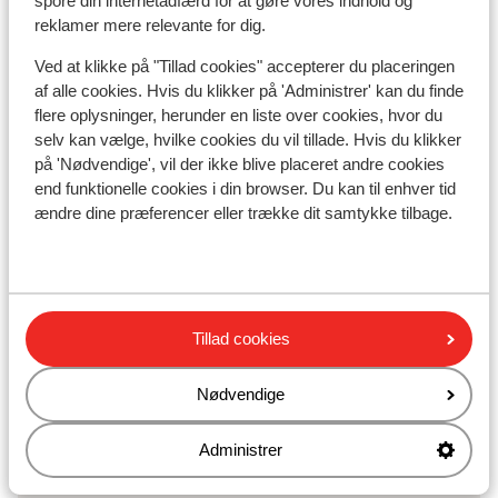
spore din internetadfærd for at gøre vores indhold og
Rolig beliggenhed
reklamer mere relevante for dig.
Liftkort/skileje/undervisning
Ved at klikke på "Tillad cookies" accepterer du placeringen
af alle cookies. Hvis du klikker på 'Administrer' kan du finde
flere oplysninger, herunder en liste over cookies, hvor du
Liftkort
selv kan vælge, hvilke cookies du vil tillade. Hvis du klikker
på 'Nødvendige', vil der ikke blive placeret andre cookies
Undervisning
end funktionelle cookies i din browser. Du kan til enhver tid
ændre dine præferencer eller trække dit samtykke tilbage.
Skileje
Andre overnatningssteder i Kronplatz
Tillad cookies
Hotel Monte Paraccia
Nødvendige
Hotel Autentis
Administrer