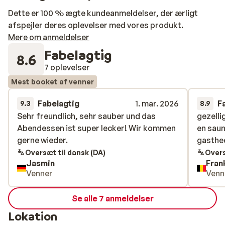
Dette er 100 % ægte kundeanmeldelser, der ærligt
afspejler deres oplevelser med vores produkt.
Mere om anmeldelser
Fabelagtig
8.6
7 oplevelser
Mest booket af venner
Fabelagtig
1. mar. 2026
F
9.3
8.9
Sehr freundlich, sehr sauber und das
Sehr freundlich, sehr sauber und das
gezelli
gezelli
Abendessen ist super lecker! Wir kommen
Abendessen ist super lecker! Wir kommen
en saun
en saun
gerne wieder.
gerne wieder.
gasthe
gasthe
Oversæt til dansk (DA)
Overs
Jasmin
Fran
Venner
Venn
Se alle 7 anmeldelser
Lokation