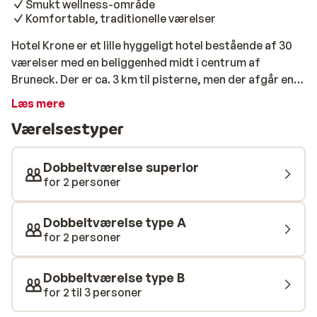
Smukt wellness-område
Komfortable, traditionelle værelser
Hotel Krone er et lille hyggeligt hotel bestående af 30
værelser med en beliggenhed midt i centrum af
Bruneck. Der er ca. 3 km til pisterne, men der afgår en
shuttlebus i nærheden af hotellet, som bringer dig
Læs mere
frem på ingen tid. Værelserne er komfortable og
Værelsestyper
simpelt indrettede med plads til 3 personer. Hotellet
tilbyder glimrende spafaciliteter med blandt andet
pool, sauna, solarium og jacuzzi. Dit ophold er med
Dobbeltværelse superior
halvpension så du både morgen og aften kan nyde et
for 2 personer
godt måltid med lokale specialiteter på Hotel Krone.
Dobbeltværelse type A
for 2 personer
Dobbeltværelse type B
for 2 til 3 personer