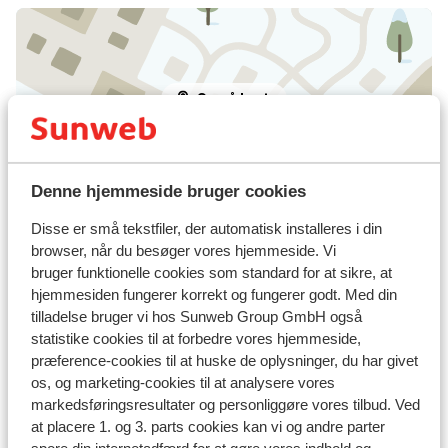
Se på kort
Denne hjemmeside bruger cookies
I området
Disse er små tekstfiler, der automatisk installeres i din
I centrum
browser, når du besøger vores hjemmeside. Vi
Afstand til lufthavn ca. 80 kilometer
bruger funktionelle cookies som standard for at sikre, at
Afstand til togstation ca. 500 meter
hjemmesiden fungerer korrekt og fungerer godt. Med din
Afstand til pengeautomat ca. 100 meter
tilladelse bruger vi hos Sunweb Group GmbH også
Afstand til skipiste ca. 3 kilometer
statistike cookies til at forbedre vores hjemmeside,
Afstand til busstoppested til skilift ca. 300 meter
præference-cookies til at huske de oplysninger, du har givet
os, og marketing-cookies til at analysere vores
Afstand til skilift ca. 3 kilometer
markedsføringsresultater og personliggøre vores tilbud. Ved
Afstand til nærmeste butikker ca. 100 meter
at placere 1. og 3. parts cookies kan vi og andre parter
Nærmeste restaurant ca. 100 meter