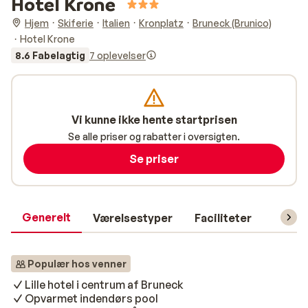
Hotel Krone
Hjem
Skiferie
Italien
Kronplatz
Bruneck (Brunico)
Hotel Krone
8.6 Fabelagtig
7 oplevelser
Vi kunne ikke hente startprisen
Se alle priser og rabatter i oversigten.
Se priser
Generelt
Værelsestyper
Faciliteter
Prakti
Populær hos venner
Lille hotel i centrum af Bruneck
Opvarmet indendørs pool