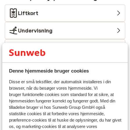
Liftkort
Undervisning
Skileje
Andre overnatningssteder i Arabba-
Denne hjemmeside bruger cookies
Marmolada
Disse er små tekstfiler, der automatisk installeres i din
browser, når du besøger vores hjemmeside. Vi
Hotel Pordoi
bruger funktionelle cookies som standard for at sikre, at
hjemmesiden fungerer korrekt og fungerer godt. Med din
Hotel Al Forte
tilladelse bruger vi hos Sunweb Group GmbH også
statistike cookies til at forbedre vores hjemmeside,
præference-cookies til at huske de oplysninger, du har givet
Lejligheder Evaldo
os, og marketing-cookies til at analysere vores