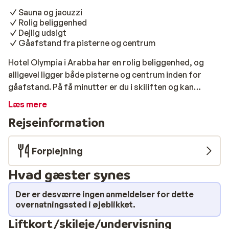
Sauna og jacuzzi
Rolig beliggenhed
Dejlig udsigt
Gåafstand fra pisterne og centrum
Hotel Olympia i Arabba har en rolig beliggenhed, og
alligevel ligger både pisterne og centrum inden for
gåafstand. På få minutter er du i skiliften og kan
begynde en sporty dag på pisterne. Værelserne er
Læs mere
traditionelt og hyggeligt indrettet. Du kan tage en
Rejseinformation
pause i saunaen og jacuzzien for at slappe lidt af. Du
kan også forkæle dig selv og book en afslappende
massage. I den hyggelige restaurant kan du nyde en
Forplejning
lækker italiensk middag i aftentimerne.
Hvad gæster synes
Der er desværre ingen anmeldelser for dette
overnatningssted i øjeblikket.
Liftkort/skileje/undervisning