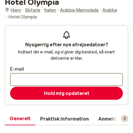
Hotel Olympia
Hjem
Skiferie
Italien
Arabba-Marmolada
Arabba
Hotel Olympia
Nysgerrig efter nye afrejsedatoer?
Indtast din e-mail, og vi giver dig besked, så snart
datoerne er klar.
E-mail
Hold mig opdateret
Generelt
Praktisk information
Anmeldelser