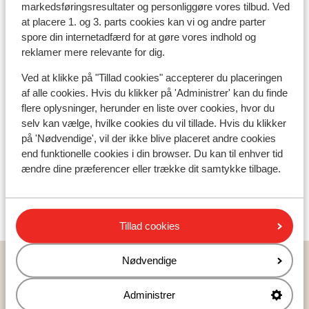
markedsføringsresultater og personliggøre vores tilbud. Ved
Hotel Evaldo
at placere 1. og 3. parts cookies kan vi og andre parter
spore din internetadfærd for at gøre vores indhold og
reklamer mere relevante for dig.
Sporthotel Arabba
Ved at klikke på "Tillad cookies" accepterer du placeringen
af alle cookies. Hvis du klikker på 'Administrer' kan du finde
Grifone Dolomiti Resort
flere oplysninger, herunder en liste over cookies, hvor du
selv kan vælge, hvilke cookies du vil tillade. Hvis du klikker
Lejligheder Chalet Royal
på 'Nødvendige', vil der ikke blive placeret andre cookies
end funktionelle cookies i din browser. Du kan til enhver tid
ændre dine præferencer eller trække dit samtykke tilbage.
Chalet Debby
Hotel Genziana
Tillad cookies
Nødvendige
Hjem
Skiferie
Italien
Arabba-Marmolada
Arabba
Hotel Olympia
Administrer