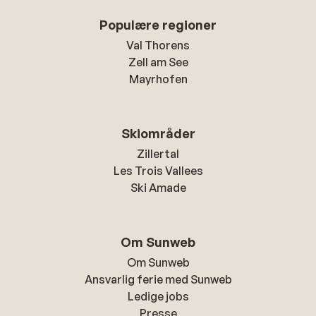
Populære regioner
Val Thorens
Zell am See
Mayrhofen
Skiområder
Zillertal
Les Trois Vallees
Ski Amade
Om Sunweb
Om Sunweb
Ansvarlig ferie med Sunweb
Ledige jobs
Presse