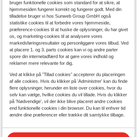
bruger funktionelle cookies som standard for at sikre, at
Undervisning
hjemmesiden fungerer korrekt og fungerer godt. Med din
tilladelse bruger vi hos Sunweb Group GmbH også
statistike cookies til at forbedre vores hjemmeside,
Skileje
præference-cookies til at huske de oplysninger, du har givet
os, og marketing-cookies til at analysere vores
markedsføringsresultater og personliggøre vores tilbud. Ved
Andre overnatningssteder i
at placere 1. og 3. parts cookies kan vi og andre parter
PontediLegno-Tonale
spore din internetadfærd for at gøre vores indhold og
reklamer mere relevante for dig.
Grand Hotel Miramonti
Ved at klikke på "Tillad cookies" accepterer du placeringen
af alle cookies. Hvis du klikker på 'Administrer' kan du finde
Hotel Adamello
flere oplysninger, herunder en liste over cookies, hvor du
selv kan vælge, hvilke cookies du vil tillade. Hvis du klikker
på 'Nødvendige', vil der ikke blive placeret andre cookies
Hotel Savoia
end funktionelle cookies i din browser. Du kan til enhver tid
ændre dine præferencer eller trække dit samtykke tilbage.
Hotel Piandineve