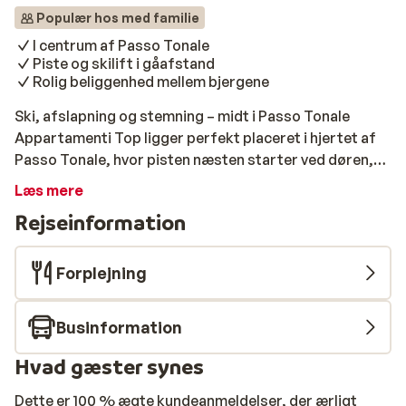
Populær hos med familie
I centrum af Passo Tonale
Piste og skilift i gåafstand
Rolig beliggenhed mellem bjergene
Ski, afslapning og stemning – midt i Passo Tonale
Appartamenti Top ligger perfekt placeret i hjertet af
Passo Tonale, hvor pisten næsten starter ved døren,
og liften ligger i gåafstand. Det her er stedet for dig,
Læs mere
der vil bruge mest mulig tid i sneen – og mindst muligt
Rejseinformation
på transport. Mellem bjergene finder du den perfekte
balance mellem ro og hygge. Efter skiløbet kan du lade
kroppen falde til ro i saunaen, tage en svømmetur i
Forplejning
poolen eller slappe af i loungen med en varm drik. Og
når sulten melder sig, står baren og
Businformation
morgenmadsområdet klar med noget lækkert. Her får
du alt, hvad du har brug for til en afslappet og
Hvad gæster synes
ubekymret vinterferie – fyldt med sne, bjergluft og
hyggelige stunder.
Dette er 100 % ægte kundeanmeldelser, der ærligt