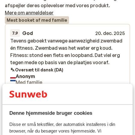
afspejler deres oplevelser med vores produkt.
Mere om anmeldelser
Mest booket af med familie
God
20. dec. 2025
7.9
Tevens geboekt vanwege aanwezigheid zwembad
Tevens geboekt vanwege aanwezigheid zwembad
én fitness. Zwembad was het water erg koud.
én fitness. Zwembad was het water erg koud.
Fitness: stond een fiets en loopband. Dat viel erg
Fitness: stond een fiets en loopband. Dat viel erg
tegen mede op basis van de plaatjes vooraf.
tegen mede op basis van de plaatjes vooraf.
Oversæt til dansk (DA)
Anonym
Med familie
Se alle 1 anmeldelser
Liftkort/skileje/undervisning
Denne hjemmeside bruger cookies
Liftkort
Disse er små tekstfiler, der automatisk installeres i din
browser, når du besøger vores hjemmeside. Vi