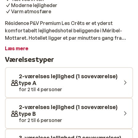
Moderne lejligheder
Varm atmosfære
Résidence P&V Premium Les Crêts er et yderst
komfortabelt lejlighedshotel beliggende i Méribel-
Mottaret. Hotellet ligger et par minutters gang fra
byens butikker og restauranter, og blot 100 meter væk
Læs mere
finder du skiliften. Lejlighederne er moderne og
Værelsestyper
smagfuldt indrettet. Her er brugt masser af træ og
varme farver i indretningen, hvilket giver lejlighederne
en hyggelig atmosfære. Hotellets centrale beliggenhed
2-værelses lejlighed (1 soveværelse)
og høje komfortniveau sikrer dig en god ferie.
type A
for 2 til 4 personer
2-værelses lejlighed (1 soveværelse)
type B
for 2 til 6 personer
3-værelses lejlighed (2 soveværelser)