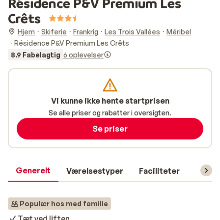
Résidence P&V Premium Les
Crêts
Hjem
Skiferie
Frankrig
Les Trois Vallées
Méribel
Résidence P&V Premium Les Crêts
8.9 Fabelagtig
6 oplevelser
Vi kunne ikke hente startprisen
Se alle priser og rabatter i oversigten.
Se priser
Generelt
Værelsestyper
Faciliteter
Prakti
Populær hos med familie
Tæt ved liften