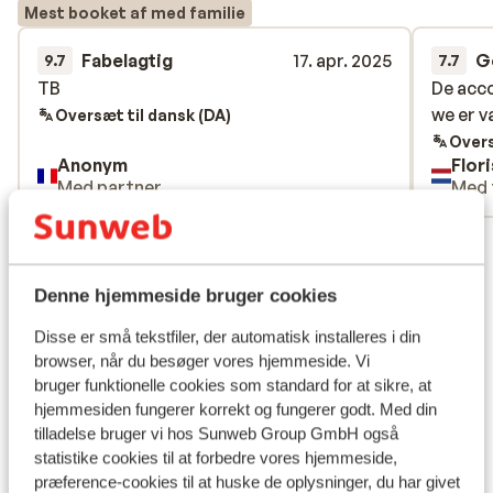
Mest booket af med familie
Fabelagtig
17. apr. 2025
G
9.7
7.7
TB
TB
De acc
De acc
we er v
we er v
Oversæt til dansk (DA)
Overs
Anonym
Flori
Med partner
Med 
Se alle 6 anmeldelser
Lokation
Denne hjemmeside bruger cookies
Disse er små tekstfiler, der automatisk installeres i din
browser, når du besøger vores hjemmeside. Vi
bruger funktionelle cookies som standard for at sikre, at
Se på kort
hjemmesiden fungerer korrekt og fungerer godt. Med din
tilladelse bruger vi hos Sunweb Group GmbH også
statistike cookies til at forbedre vores hjemmeside,
præference-cookies til at huske de oplysninger, du har givet