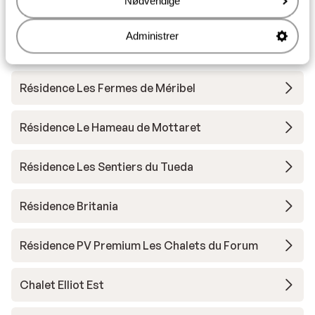
Nødvendige
Andre overnatningssteder i Les Trois
Administrer
Vallées
Résidence Les Fermes de Méribel
Résidence Le Hameau de Mottaret
Résidence Les Sentiers du Tueda
Résidence Britania
Résidence PV Premium Les Chalets du Forum
Chalet Elliot Est