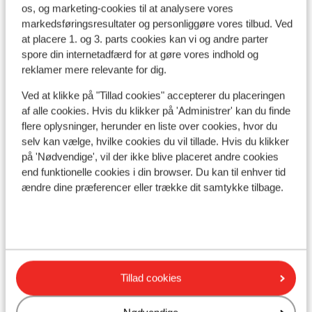
os, og marketing-cookies til at analysere vores
markedsføringsresultater og personliggøre vores tilbud. Ved
I området
at placere 1. og 3. parts cookies kan vi og andre parter
Afstand til centrum: ca. 500 meter
spore din internetadfærd for at gøre vores indhold og
Afstand til lufthavn chambery : ca. 95 kilometer
reklamer mere relevante for dig.
Afstand til togstation moutiers: ca. 18 kilometer
Afstand til busstoppested til skilift ca. 500 meter
Ved at klikke på "Tillad cookies" accepterer du placeringen
af alle cookies. Hvis du klikker på 'Administrer' kan du finde
Afstand til skilift ca. 100 meter
flere oplysninger, herunder en liste over cookies, hvor du
Afstand til skiskole ca. 200 meter
selv kan vælge, hvilke cookies du vil tillade. Hvis du klikker
Afstand til nærmeste butikker ca. 500 meter
på 'Nødvendige', vil der ikke blive placeret andre cookies
end funktionelle cookies i din browser. Du kan til enhver tid
Liftkort/skileje/undervisning
ændre dine præferencer eller trække dit samtykke tilbage.
Liftkort
Undervisning
Tillad cookies
Skileje