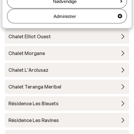
Nødvendige
Résidence PV Premium Les Chalets du Forum
Administrer
Chalet Elliot Est
Chalet Elliot Ouest
Chalet Morgane
Chalet L'Arclusaz
Chalet Teranga Meribel
Résidence Les Bleuets
Résidence Les Ravines