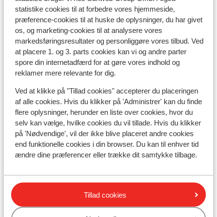
statistike cookies til at forbedre vores hjemmeside,
Skileje
præference-cookies til at huske de oplysninger, du har givet
os, og marketing-cookies til at analysere vores
markedsføringsresultater og personliggøre vores tilbud. Ved
Andre overnatningssteder i Les Trois
at placere 1. og 3. parts cookies kan vi og andre parter
Vallées
spore din internetadfærd for at gøre vores indhold og
reklamer mere relevante for dig.
Résidence P&V Premium Les Crêts
Ved at klikke på "Tillad cookies" accepterer du placeringen
af alle cookies. Hvis du klikker på 'Administrer' kan du finde
flere oplysninger, herunder en liste over cookies, hvor du
Résidence Les Fermes de Méribel
selv kan vælge, hvilke cookies du vil tillade. Hvis du klikker
på 'Nødvendige', vil der ikke blive placeret andre cookies
Résidence Le Hameau de Mottaret
end funktionelle cookies i din browser. Du kan til enhver tid
ændre dine præferencer eller trække dit samtykke tilbage.
Résidence Les Sentiers du Tueda
Résidence Britania
Tillad cookies