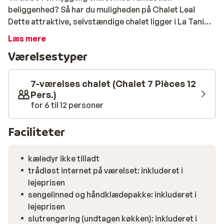
beliggenhed? Så har du muligheden på Chalet Lea!
Dette attraktive, selvstændige chalet ligger i La Tania,
super tæt på pisterne. Hytten er traditionelt indrettet,
Læs mere
og udstyret så du ikke mangler noget. Der er en jacuzzi
Værelsestyper
klar til dig på terrassen, og du har en dejlig pejs, hvor du
kan slå dig ned med gruppen. Det er fantastisk til at
slappe af efter en dag på pisterne. I det lille centrum af
7-værelses chalet (Chalet 7 Pièces 12
La Tania kan du shoppe, og det er nemt at nå dertil
Pers.)
for 6 til 12 personer
efter en kort gåtur.
Faciliteter
kæledyr ikke tilladt
trådløst internet på værelset: inkluderet i
lejeprisen
sengelinned og håndklædepakke: inkluderet i
lejeprisen
slutrengøring (undtagen køkken): inkluderet i