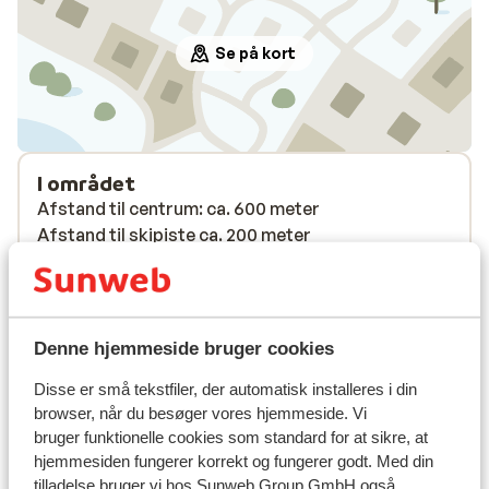
Se på kort
I området
Afstand til centrum: ca. 600 meter
Afstand til skipiste ca. 200 meter
Afstand til skilift ca. 200 meter
Afstand til nærmeste butikker ca. 600 meter
Liftkort/skileje/undervisning
Denne hjemmeside bruger cookies
Disse er små tekstfiler, der automatisk installeres i din
Liftkort
browser, når du besøger vores hjemmeside. Vi
bruger funktionelle cookies som standard for at sikre, at
Undervisning
hjemmesiden fungerer korrekt og fungerer godt. Med din
tilladelse bruger vi hos Sunweb Group GmbH også