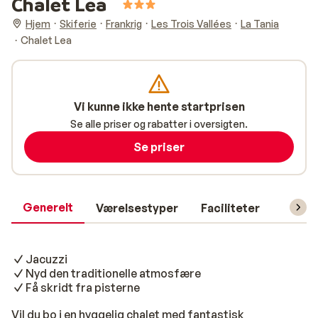
Chalet Lea
Hjem
Skiferie
Frankrig
Les Trois Vallées
La Tania
Chalet Lea
Vi kunne ikke hente startprisen
Se alle priser og rabatter i oversigten.
Se priser
Generelt
Værelsestyper
Faciliteter
Prakti
Jacuzzi
Nyd den traditionelle atmosfære
Få skridt fra pisterne
Vil du bo i en hyggelig chalet med fantastisk