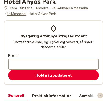
Hotel Anyos Park
Hjem
Skiferie
Andorra
Pal-Arinsal La Massana
La Massana
Hotel Anyos Park
Nysgerrig efter nye afrejsedatoer?
Indtast din e-mail, og vi giver dig besked, så snart
datoerne er klar.
E-mail
Hold mig opdateret
Generelt
Praktisk information
Anmeldelser