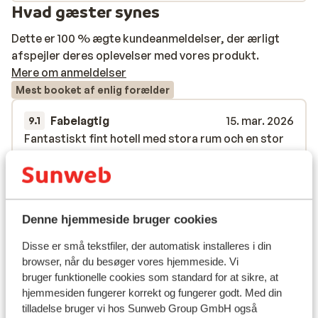
Hvad gæster synes
over andre standarder og godt skiløb i Andorra.
Dette er 100 % ægte kundeanmeldelser, der ærligt
afspejler deres oplevelser med vores produkt.
Mere om anmeldelser
Mest booket af enlig forælder
Fabelagtig
15. mar. 2026
9.1
Fantastiskt fint hotell med stora rum och en stor
Fantastiskt fint hotell med stora rum och en stor
fin inomhuspool. Middagsbuffén har stort utbud
fin inomhuspool. Middagsbuffén har stort utbud
med fräsch mat och det finns något för alla.
med fräsch mat och det finns något för alla.
Oversæt til dansk (DA)
Mark Sonesson
Enlig forælder
Denne hjemmeside bruger cookies
Disse er små tekstfiler, der automatisk installeres i din
Se alle 1 anmeldelser
browser, når du besøger vores hjemmeside. Vi
Liftkort/skileje/undervisning
bruger funktionelle cookies som standard for at sikre, at
hjemmesiden fungerer korrekt og fungerer godt. Med din
tilladelse bruger vi hos Sunweb Group GmbH også