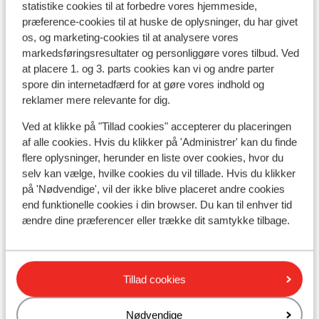
Liftkort
statistike cookies til at forbedre vores hjemmeside,
præference-cookies til at huske de oplysninger, du har givet
os, og marketing-cookies til at analysere vores
Undervisning
markedsføringsresultater og personliggøre vores tilbud. Ved
at placere 1. og 3. parts cookies kan vi og andre parter
spore din internetadfærd for at gøre vores indhold og
Skileje
reklamer mere relevante for dig.
Ved at klikke på "Tillad cookies" accepterer du placeringen
Andre overnatningssteder i Pal-
af alle cookies. Hvis du klikker på 'Administrer' kan du finde
Arinsal La Massana
flere oplysninger, herunder en liste over cookies, hvor du
selv kan vælge, hvilke cookies du vil tillade. Hvis du klikker
Hotel Magic La Massana
på 'Nødvendige', vil der ikke blive placeret andre cookies
end funktionelle cookies i din browser. Du kan til enhver tid
ændre dine præferencer eller trække dit samtykke tilbage.
Hotel Magic Ski
Hotel del Pui
Tillad cookies
Hotel Sant Gothard
Nødvendige