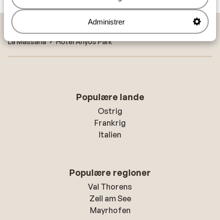
Administrer
Hjem
Skiferie
Andorra
Pal-Arinsal La Massana
La Massana
Hotel Anyos Park
Populære lande
Ostrig
Frankrig
Italien
Populære regioner
Val Thorens
Zell am See
Mayrhofen