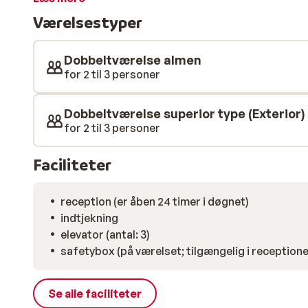
hver aften og efterfølgende få en drink i baren.
Værelsestyper
Dobbeltværelse almen
for 2 til 3 personer
Dobbeltværelse superior type (Exterior)
for 2 til 3 personer
Faciliteter
reception (er åben 24 timer i døgnet)
indtjekning
elevator (antal: 3)
safetybox (på værelset; tilgængelig i receptione
Se alle faciliteter