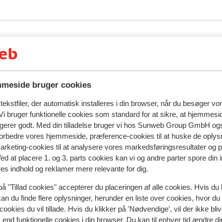
meside bruger cookies
ekstfiler, der automatisk installeres i din browser, når du besøger vo
i bruger funktionelle cookies som standard for at sikre, at hjemmesi
ngerer godt. Med din tilladelse bruger vi hos Sunweb Group GmbH ogs
 forbedre vores hjemmeside, præference-cookies til at huske de oplys
spejler deres oplevelser med vores produkt.
Mere om anmel
marketing-cookies til at analysere vores markedsføringsresultater og 
Ved at placere 1. og 3. parts cookies kan vi og andre parter spore din
res indhold og reklamer mere relevante for dig.
Mest booket af enlig fo
på "Tillad cookies" accepterer du placeringen af alle cookies. Hvis du 
kan du finde flere oplysninger, herunder en liste over cookies, hvor du
 2026
Fabelagtig
11. jan.
8.9
cookies du vil tillade. Hvis du klikker på 'Nødvendige', vil der ikke bli
sen
sen
Lille værelse med ringe udigt i forhold til andre
Lille værelse med ringe udigt i forhold til andre
end funktionelle cookies i din browser. Du kan til enhver tid ændre d