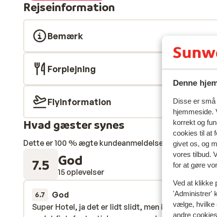
Rejseinformation
Bemærk
Forplejning
Denne hjem
Flyinformation
Disse er små t
hjemmeside. V
Hvad gæster synes
korrekt og fu
cookies til at
Dette er 100 % ægte kundeanmeldelser, der ærligt af
givet os, og 
vores tilbud. 
God
7.5
for at gøre vo
15 oplevelser
Ved at klikke 
'Administrer' 
God
8. feb.
6.7
vælge, hvilke 
Super Hotel, ja det er lidt slidt, men i forhold til pri
Super Hotel, ja det er lidt slidt, men i forhold til pri
andre cookies 