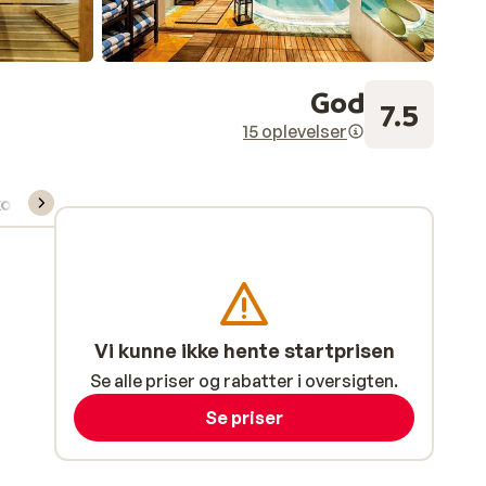
God
7.5
15 oplevelser
kort/skileje/undervisning
Vi kunne ikke hente startprisen
Se alle priser og rabatter i oversigten.
Se priser