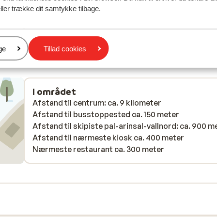
,
,
værelser. Rent og pænt. Fantastisk personale på
værelser. Rent og pænt. Fantastisk personale på
ller trække dit samtykke tilbage.
hotellet.
hotellet.
Anne
Med partner
er
ge
Tillad cookies
I området
Afstand til centrum: ca. 9 kilometer
Afstand til busstoppested ca. 150 meter
Afstand til skipiste pal-arinsal-vallnord: ca. 900 m
Afstand til nærmeste kiosk ca. 400 meter
Nærmeste restaurant ca. 300 meter