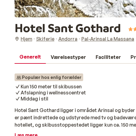
Hotel Sant Gothard
Hjem
Skiferie
Andorra
Pal-Arinsal La Massana
Generelt
Værelsestyper
Faciliteter
Pr
Populær hos enlig forælder
Kun 150 meter til skibussen
Afslapning i wellnesscentret
Middag i stil
Hotel Sant Gothard ligger i området Arinsal og byder
er pænt indrettede og udstyrede med tv og badeværels
hotellet, og skibusstoppestedet ligger kun ca. 150 me
du slappe af i spaen eller saunaen. I hotellets resta
Læs mere