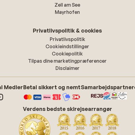
Zell am See
Mayrhofen
Privatlivspolitik & cookies
Privatlivspolitik
Cookieindstillinger
Cookiepolitik
Tilpas dine marketingpræferencer
Disclaimer
l Medier
Betal sikkert og nemt
Samarbejdspartner
Verdens bedste skirejsearrangør