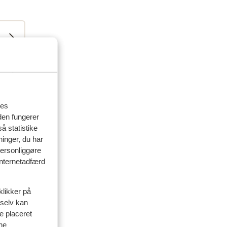
res
den fungerer
å statistike
ninger, du har
delser
personliggøre
 internetadfærd
rælder
klikker på
 selv kan
 2026
ve placeret
ine