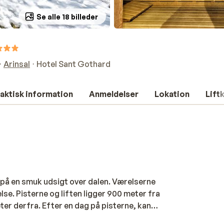
Se alle 18 billeder
Arinsal
Hotel Sant Gothard
aktisk information
Anmeldelser
Lokation
Lift
 på en smuk udsigt over dalen. Værelserne
e. Pisterne og liften ligger 900 meter fra
ter derfra. Efter en dag på pisterne, kan
urant kan du nyde en velsmagende middag