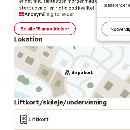
er det fint, fantastisk morgenmad og aften buffet
er det fint, fantastisk morgenmad og aften buffet
præferencer e
stort udvalg i en rigtig god kvalitet
stort udvalg i en rigtig god kvalitet
Anonym
Enlig forælder
Se alle 15 anmeldelser
Administr
Nødvendi
Lokation
Se på kort
Liftkort/skileje/undervisning
Liftkort