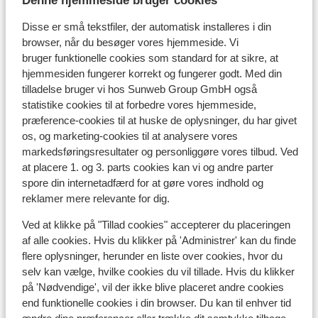
Denne hjemmeside bruger cookies
da det er et individuelt anliggende, og
drikkepengesystemet er en del af den kultur, som du
Disse er små tekstfiler, der automatisk installeres i din
vælger at besøge. Vi opfordrer til, at du følger og
browser, når du besøger vores hjemmeside. Vi
bruger funktionelle cookies som standard for at sikre, at
respekterer denne skik og giver drikkepenge til
hjemmesiden fungerer korrekt og fungerer godt. Med din
ansatte i servicefag, så som tjenere,
tilladelse bruger vi hos Sunweb Group GmbH også
rengøringspersonale, taxachauffører, lokalguider osv.
statistike cookies til at forbedre vores hjemmeside,
På hoteller, restauranter, cafeer osv. forventes det, at
præference-cookies til at huske de oplysninger, du har givet
du giver ca. 10 % af regningens pris i drikkepenge.
os, og marketing-cookies til at analysere vores
Bemærk, at der enkelte steder er lagt en ”service
markedsføringsresultater og personliggøre vores tilbud. Ved
charge” på regningen, i så tilfælde forventes du ikke at
at placere 1. og 3. parts cookies kan vi og andre parter
give yderligere drikkepenge.
spore din internetadfærd for at gøre vores indhold og
reklamer mere relevante for dig.
Elektricitet:
I Tyrkiet benyttes 220 Volt som i Danmark. Det kan
Ved at klikke på "Tillad cookies" accepterer du placeringen
anbefales at medbringe adapter til elektriske
af alle cookies. Hvis du klikker på 'Administrer' kan du finde
flere oplysninger, herunder en liste over cookies, hvor du
apparater med trebenet stik, da stikdåserne i Tyrkiet
selv kan vælge, hvilke cookies du vil tillade. Hvis du klikker
kun er til to ben.
på 'Nødvendige', vil der ikke blive placeret andre cookies
Mad og drikke:
end funktionelle cookies i din browser. Du kan til enhver tid