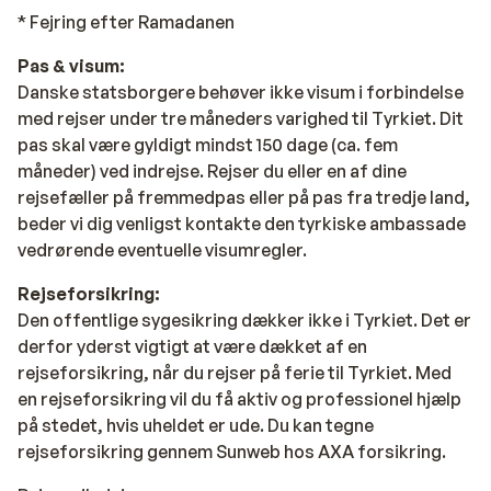
* Fejring efter Ramadanen
Pas & visum:
Danske statsborgere behøver ikke visum i forbindelse
med rejser under tre måneders varighed til Tyrkiet. Dit
pas skal være gyldigt mindst 150 dage (ca. fem
måneder) ved indrejse. Rejser du eller en af dine
rejsefæller på fremmedpas eller på pas fra tredje land,
beder vi dig venligst kontakte den tyrkiske ambassade
vedrørende eventuelle visumregler.
Rejseforsikring:
Den offentlige sygesikring dækker ikke i Tyrkiet. Det er
derfor yderst vigtigt at være dækket af en
rejseforsikring, når du rejser på ferie til Tyrkiet. Med
en rejseforsikring vil du få aktiv og professionel hjælp
på stedet, hvis uheldet er ude. Du kan tegne
rejseforsikring gennem Sunweb hos AXA forsikring.