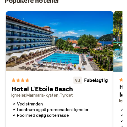
Populære hoteller
Fabelagtig
8.1
Ho
Hotel L'Etoile Beach
Ma
Içmeler
Marmaris-kysten
Tyrkiet
Içme
Ved stranden
M
I centrum og på promenaden i Içmeler
S
Pool med dejlig solterrasse
G
B