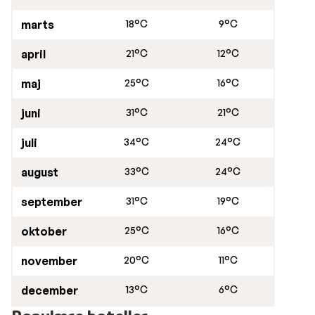
marts
18°C
9°C
april
21°C
12°C
maj
25°C
16°C
juni
31°C
21°C
juli
34°C
24°C
august
33°C
24°C
september
31°C
19°C
oktober
25°C
16°C
november
20°C
11°C
december
13°C
6°C