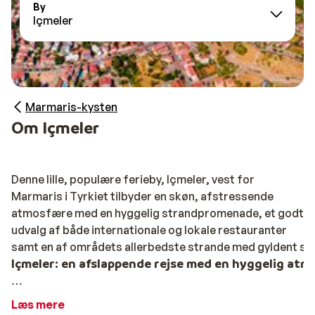
By
Içmeler
Marmaris-kysten
Om Içmeler
Denne lille, populære ferieby, Içmeler, vest for
Marmaris i Tyrkiet tilbyder en skøn, afstressende
atmosfære med en hyggelig strandpromenade, et godt
udvalg af både internationale og lokale restauranter
samt en af områdets allerbedste strande med gyldent sa
Içmeler: en afslappende rejse med en hyggelig at
Içmeler anbefales både til børnefamilier, der gerne vil
Læs mere
på strandferie i et roligere tempo, end Marmaris kan