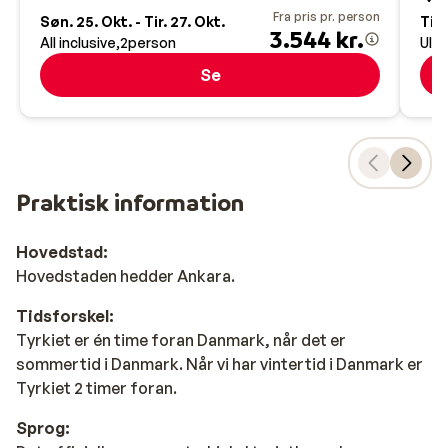
Fra pris pr. person
Søn. 25. Okt. - Tir. 27. Okt.
Tir.
3.544 kr.
All inclusive
2
person
Ultr
Se
Praktisk information
Hovedstad:
Hovedstaden hedder Ankara.
Tidsforskel:
Tyrkiet er én time foran Danmark, når det er
sommertid i Danmark. Når vi har vintertid i Danmark er
Tyrkiet 2 timer foran.
Sprog: