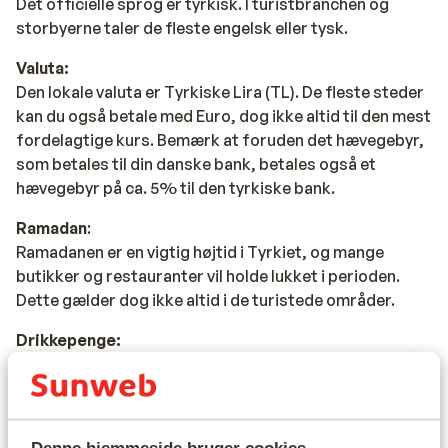
Det officielle sprog er tyrkisk. I turistbranchen og
storbyerne taler de fleste engelsk eller tysk.
Valuta:
Den lokale valuta er Tyrkiske Lira (TL). De fleste steder
kan du også betale med Euro, dog ikke altid til den mest
fordelagtige kurs. Bemærk at foruden det hævegebyr,
som betales til din danske bank, betales også et
hævegebyr på ca. 5% til den tyrkiske bank.
Ramadan
:
Ramadanen er en vigtig højtid i Tyrkiet, og mange
butikker og restauranter vil holde lukket i perioden.
Dette gælder dog ikke altid i de turistede områder.
Drikkepenge:
I Tyrkiet er det kutyme at give drikkepenge til ansatte i
servicebranchen. Lønningerne i servicebranchen er
lave, og de ansatte i servicefag lever delvist af deres
drikkepenge. Rejsens pris inkluderer ikke drikkepenge,