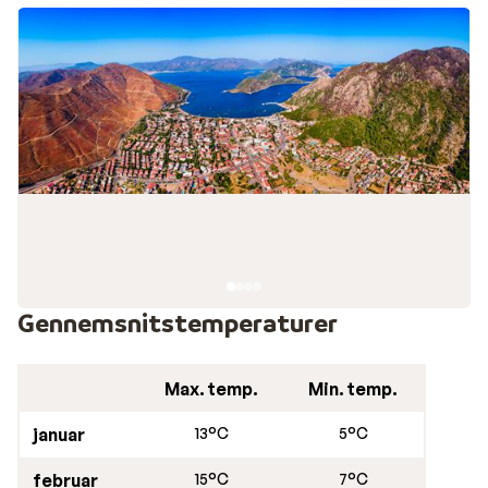
tilbyde, samt til voksne, der gerne vil holde en
afslappende ferie til lave priser. Kanalen Ozmangazi
løber gennem byen, hvis veje og torve er prydet af
farverige bourgonvillaer og grønne træer og buske.
Içmeler er en lille perle ved det Ægæiske Hav på
Tyrkiets sydkyst, kun 9 km fra den sprudlende ferieby, M
Rejs billigt sydpå til Içmeler
Vi tilbyder et lille, håndplukket udvalg af billige rejser
og hoteller i Içmeler. Vi har de hyggeligste
lejlighedskomplekser med en god, familiær
atmosfære, og vi har All Inclusive hoteller med gode
Gennemsnitstemperaturer
faciliteter til dem, der ønsker at holde en nem og
bekvem ferie til lave priser.
Max. temp.
Min. temp.
Guideservice
januar
13°C
5°C
Vi tilbyder engelsktalende guideservice på din ferie til Içm
februar
15°C
7°C