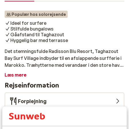
Populær hos solorejsende
Ideel for surfere
Stilfulde bungalows
Gåafstand til Taghazout
Hyggelig bar med terrasse
Det stemningsfulde Radisson Blu Resort, Taghazout
Bay Surf Village indbyder til en afslappende surfferie i
Marokko. Træhytterne med verandaer i den store have
skaber en helt unik atmosfære. Resortet ligger lige ved
Læs mere
stranden, hvor du kan fange Taghazouts bedste
Rejseinformation
bølger. Du kan naturligvis også bare slappe af på
stranden og nyde de smukkeste solnedgange.
Resortet har en autentisk surfstemning. Slap af i den
Forplejning
afslappede atmosfære i landsbyen Taghazout, hvor du
kan nyde lækker mad og drikke. Fra resortet kan du
Flyinformation
nemt gå ad en fodgængersti til Taghazout, en malerisk
landsby ved havet. Resortet har også sin egen