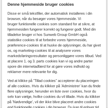
surfskole, hvor du kan tage lektioner eller leje udstyr.
Denne hjemmeside bruger cookies
Bæredygtighedscertificeret
For den ultimative ferieoplevelse kan du nyde en DJ-
Disse er små tekstfiler, der automatisk installeres i din
Hvad gæster synes
aften i resortets bar.
browser, når du besøger vores hjemmeside. Vi
bruger funktionelle cookies som standard for at sikre, at
Dette er 100 % ægte kundeanmeldelser, der ærligt
hjemmesiden fungerer korrekt og fungerer godt. Med din
afspejler deres oplevelser med vores produkt.
tilladelse bruger vi hos Sunweb Group GmbH også
Mere om anmeldelser
statistike cookies til at forbedre vores hjemmeside,
Mest booket af solorejsende
præference-cookies til at huske de oplysninger, du har givet
os, og marketing-cookies til at analysere vores
Fabelagtig
21. maj 2025
9.4
markedsføringsresultater og personliggøre vores tilbud. Ved
Prettige plek met heel veel aardige en service
Prettige plek met heel veel aardige en service
at placere 1. og 3. parts cookies kan vi og andre parter
gericht personeel!
gericht personeel!
spore din internetadfærd for at gøre vores indhold og
Oversæt til dansk (DA)
reklamer mere relevante for dig.
Anonym
Solorejsende
Ved at klikke på "Tillad cookies" accepterer du placeringen
af alle cookies. Hvis du klikker på 'Administrer' kan du finde
flere oplysninger, herunder en liste over cookies, hvor du
Se alle 1 anmeldelser
selv kan vælge, hvilke cookies du vil tillade. Hvis du klikker
på 'Nødvendige', vil der ikke blive placeret andre cookies
end funktionelle cookies i din browser. Du kan til enhver tid