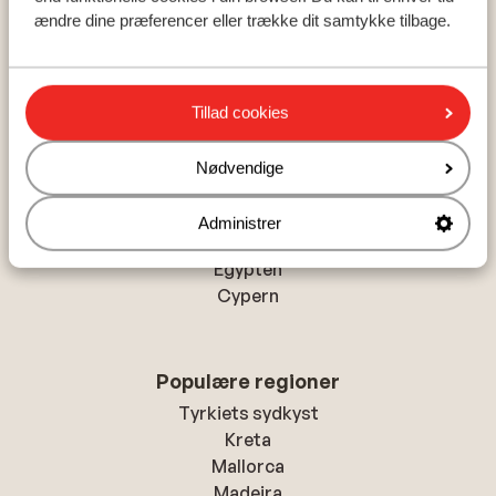
ændre dine præferencer eller trække dit samtykke tilbage.
Hjem
Rejser
Marokko
Agadir
Taghazout
Radisson Blu Resort, Taghazout Bay Surf Village
Tillad cookies
Nødvendige
Populære lande
Tyrkiet
Administrer
Grækenland
Egypten
Cypern
Populære regioner
Tyrkiets sydkyst
Kreta
Mallorca
Madeira