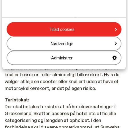
Mobiltelefon:
Din danske mobiltelefon virker også i Grækenland.
Rejsedokumenter:
Tillad cookies
Du skal være i besiddelse af et gyldigt pas.
Nødvendige
Scooterudlejning:
For at køre på scooter (og knallert) i Grækenland skal
Administrer
man være i besiddelse af et motorcykelkørekort. Men
de græske udlejningssteder accepterer ofte også et
knallertkørekort eller almindeligt bilkørekort. Hvis du
vælger at leje en scooter eller knallert uden at have et
motorcykelkørekort, er det på egen risiko.
Turistskat:
Der skal betales tursistskat på hotelovernatninger i
Grækenland. Skatten baseres på hotellets officielle
kategorisering og længden af opholdet. I den
forbindelse skal du være opmærksom på, at Sunwebs