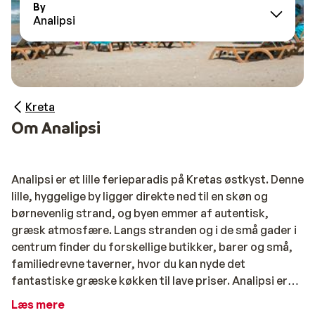
By
Analipsi
Kreta
Om Analipsi
Analipsi er et lille ferieparadis på Kretas østkyst. Denne
lille, hyggelige by ligger direkte ned til en skøn og
børnevenlig strand, og byen emmer af autentisk,
græsk atmosfære. Langs stranden og i de små gader i
centrum finder du forskellige butikker, barer og små,
familiedrevne taverner, hvor du kan nyde det
fantastiske græske køkken til lave priser. Analipsi er
omringet af smukke olivenlunde, og både byen,
Læs mere
stranden og omgivelserne danner de perfekte rammer