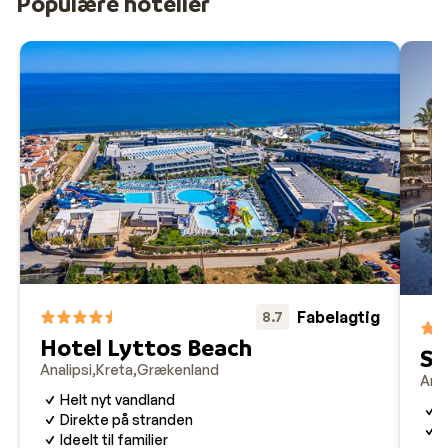
Populære hoteller
Fabelagtig
8.7
Hotel Lyttos Beach
St
Analipsi
Kreta
Grækenland
Anal
Helt nyt vandland
F
Direkte på stranden
R
Ideelt til familier