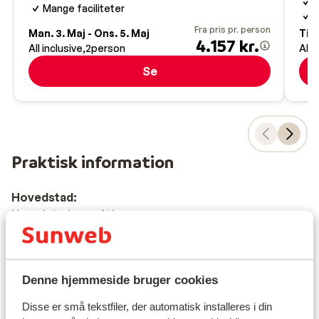
I
Mange faciliteter
N
Fra pris pr. person
Man. 3. Maj - Ons. 5. Maj
Tir.
4.157 kr.
All inclusive
2
person
All 
Se
Praktisk information
Hovedstad:
Hovedstaden er Athen.
Tid:
Grækenland er 1 time foran Danmark.
Denne hjemmeside bruger cookies
Sprog:
Disse er små tekstfiler, der automatisk installeres i din
Det officielle sprog er græsk. Men man kan sagtens