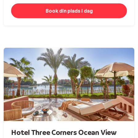
Uge 38: fra den 13. september til 20. september
Book din plads i dag
2026
Priser
- Rejse + ophold: fra 7.500* kr. pr. person (prisen er
inkl. fly, hotel, All Inclusive, samt ovenstående
ekstra 500 kr. i rabat pr. person)
- KimoseSport bootcamp: 1.999 kr. pr. person (husk at
tilføje bootcampen under "Tilvalg" i bookingtrin 1)
*Den billigste frapris gælder ved overnatning på Three
Corners Ocean View i
billigste værelseskategori ved 2
personer i delt dobbeltværelse, samt brugen af
rabatkoden "KIMOSE26" ved booking af rejse.
Du kan forvente en unik og uforglemmelig
træningsrejse. Helt unikt vil du have mulighed for at
deltage i både BoxFit & PilatesFit. Du kan også vælge én
af delene. Dette kan du oplyse, når vi sender den
indledende programinformation ud 4-6 uger inden
Hotel Three Corners Ocean View
afrejse.