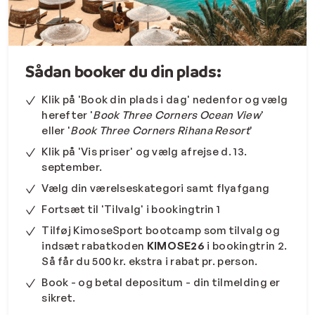
både kan udvikle dig og blive udfordret – uanset om du
er nybegynder eller erfaren atlet. Du kan vælge at
deltage i én træningsform eller kombinere begge.
Hvorfor deltage?
Eksklusive træninger med Danmarks bedste
Sådan booker du din plads:
instruktører.
Luksuriøs overnatning med All inclusive på Three
Klik på 'Book din plads i dag' nedenfor og vælg
Corners Ocean View eller Three Corners Rihana
herefter '
Book Three Corners Ocean View
'
Resort ved Det Røde Hav.
eller '
Book Three Corners Rihana Resort
'
En uge med fællesskab, nye venskaber og personlig
Klik på 'Vis priser' og vælg afrejse d. 13.
udvikling.
september.
Vælg din værelseskategori samt flyafgang
Praktisk info:
Maks. 20 deltagere pr. bootcamp.
Fortsæt til 'Tilvalg' i bookingtrin 1
Begrænset antal pladser – book din plads nu og tag
Tilføj KimoseSport bootcamp som tilvalg og
en ven, partner eller familiemedlem med!
indsæt rabatkoden
KIMOSE26
i bookingtrin 2.
Få ekstra rabat! Brug koden
KIMOSE26
og spar 500
Så får du 500 kr. ekstra i rabat pr. person.
kr. ekstra pr. person. Du tilføjer rabatkoden i
"bookingtrin 2", når du bestiller din rejse.
Book - og betal depositum - din tilmelding er
sikret.
Pris: