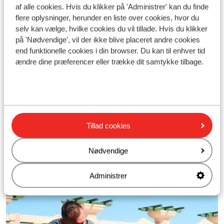
af alle cookies. Hvis du klikker på 'Administrer' kan du finde
flere oplysninger, herunder en liste over cookies, hvor du
Læs mere
selv kan vælge, hvilke cookies du vil tillade. Hvis du klikker
på 'Nødvendige', vil der ikke blive placeret andre cookies
end funktionelle cookies i din browser. Du kan til enhver tid
ændre dine præferencer eller trække dit samtykke tilbage.
Tag familien med mens du træner!
Ønsker du at medbringe både de store og små i
familien, kan vi nu også tilbyde overnatning på
Three Corners Rihana Resort
- et super lækkert
Tillad cookies
All Inclusive hotel kun 15 minutters gang fra Ocean
View. Tag hele familien med på ferie, mens du
Nødvendige
dyrker din passion for sport og velvære.
Administrer