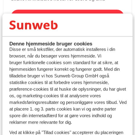
Book Three Corners Rihana Resort
Denne hjemmeside bruger cookies
Disse er små tekstfiler, der automatisk installeres i din
browser, når du besøger vores hjemmeside. Vi
bruger funktionelle cookies som standard for at sikre, at
hjemmesiden fungerer korrekt og fungerer godt. Med din
tilladelse bruger vi hos Sunweb Group GmbH også
statistike cookies til at forbedre vores hjemmeside,
præference-cookies til at huske de oplysninger, du har givet
os, og marketing-cookies til at analysere vores
markedsføringsresultater og personliggøre vores tilbud. Ved
at placere 1. og 3. parts cookies kan vi og andre parter
spore din internetadfærd for at gøre vores indhold og
Oplev magiske El Gouna
reklamer mere relevante for dig.
Eksklusivt ferieparadis og en unik grøn oase
Ved at klikke på "Tillad cookies" accepterer du placeringen