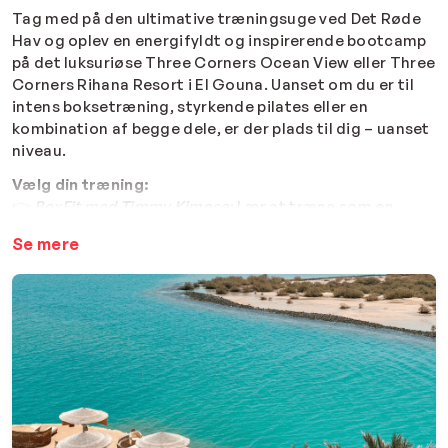
Tag med på den ultimative træningsuge ved Det Røde
Hav og oplev en energifyldt og inspirerende bootcamp
på det luksuriøse Three Corners Ocean View eller Three
Corners Rihana Resort i El Gouna. Uanset om du er til
intens boksetræning, styrkende pilates eller en
kombination af begge dele, er der plads til dig – uanset
niveau.
Vælg din træning:
👉
BoxFit med Timmy Kimose
: Lær at træne som en
elitebokser med Danmarks mest erfarne boksetræner.
Se mere
Forvent sved, høj intensitet og en træning, der styrker
både krop og sind.
👉
PilatesFit med Melinna
: Fokuser på styrke, smidighed
og balance med Melinna unikke tilgang til pilates. Du
forlader hver session mere rank, stærkere og med
fornyet energi.
Hvem kan deltage?
Alle niveauer er velkomne! Træningerne tilpasses, så du