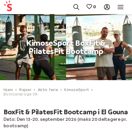
KimoseSport BoxFit &
PilatesFit Bootcamp
Hjem
Rejser
Aktiv ferie
KimoseSport
Bootcamp Uge 38
BoxFit & PilatesFit Bootcamp i El Gouna
Dato: Den 13-20. september 2026 (maks 20 deltagere pr.
bootcamp)