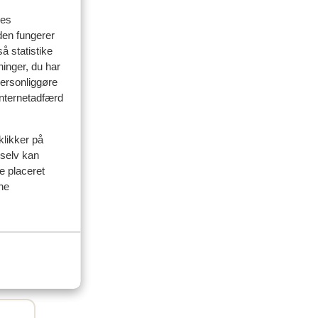
res
den fungerer
å statistike
ninger, du har
personliggøre
 internetadfærd
klikker på
 selv kan
ve placeret
ine