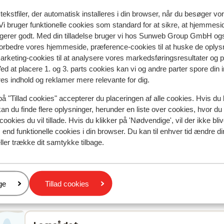
ekstfiler, der automatisk installeres i din browser, når du besøger vo
elevator
i bruger funktionelle cookies som standard for at sikre, at hjemmesi
safetybox
ngerer godt. Med din tilladelse bruger vi hos Sunweb Group GmbH ogs
spisesteder: restaurant
 forbedre vores hjemmeside, præference-cookies til at huske de oplys
barer: bar
marketing-cookies til at analysere vores markedsføringsresultater og 
Ved at placere 1. og 3. parts cookies kan vi og andre parter spore din
res indhold og reklamer mere relevante for dig.
på "Tillad cookies" accepterer du placeringen af alle cookies. Hvis du 
kan du finde flere oplysninger, herunder en liste over cookies, hvor du
cookies du vil tillade. Hvis du klikker på 'Nødvendige', vil der ikke bli
end funktionelle cookies i din browser. Du kan til enhver tid ændre d
ller trække dit samtykke tilbage.
natningssted i øjeblikket.
er
ge
Tillad cookies