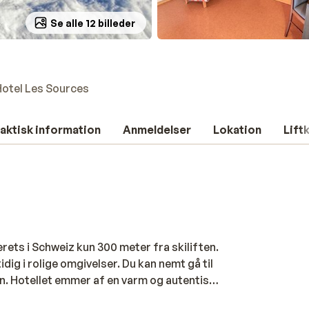
Se alle 12 billeder
Hotel Les Sources
aktisk information
Anmeldelser
Lokation
Lift
rets i Schweiz kun 300 meter fra skiliften.
ig i rolige omgivelser. Du kan nemt gå til
n. Hotellet emmer af en varm og autentisk
ærelser, hvor ro og enkelhed går hånd i