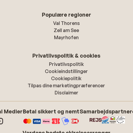
Populære regioner
Val Thorens
Zell am See
Mayrhofen
Privatlivspolitik & cookies
Privatlivspolitik
Cookieindstillinger
Cookiepolitik
Tilpas dine marketingpræferencer
Disclaimer
l Medier
Betal sikkert og nemt
Samarbejdspartner
Verdens bedste skirejsearrangør