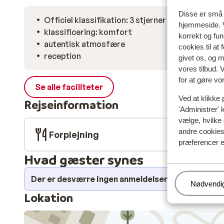
Disse er små t
Officiel klassifikation: 3 stjerner
hjemmeside. V
klassificering: komfort
korrekt og fu
autentisk atmosfære
cookies til at
reception
givet os, og 
vores tilbud. 
for at gøre vo
Se alle faciliteter
Ved at klikke 
Rejseinformation
'Administrer' 
vælge, hvilke 
andre cookies 
Forplejning
præferencer e
Hvad gæster synes
Der er desværre ingen anmeldelser for dette over
Administr
Nødvendi
Lokation