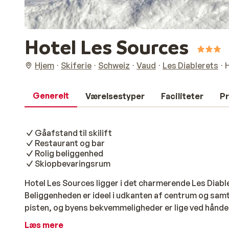
Hotel Les Sources
Hjem
Skiferie
Schweiz
Vaud
Les Diablerets
Generelt
Værelsestyper
Faciliteter
Pr
Gåafstand til skilift
Restaurant og bar
Rolig beliggenhed
Skiopbevaringsrum
Hotel Les Sources ligger i det charmerende Les Diable
Beliggenheden er ideel i udkanten af centrum og samtid
pisten, og byens bekvemmeligheder er lige ved hånde
atmosfære med masser af træ, hyggelige altaner og v
Læs mere