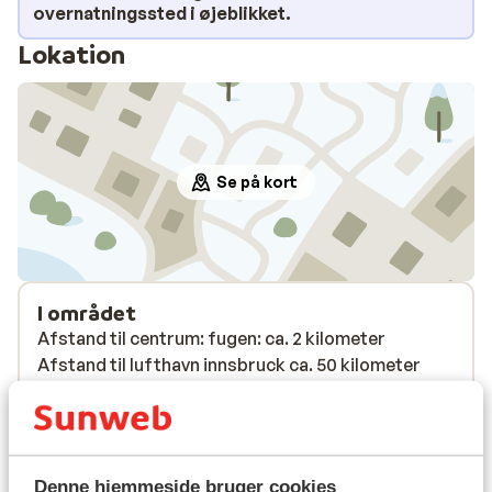
overnatningssted i øjeblikket.
Lokation
Se på kort
I området
Afstand til centrum: fugen: ca. 2 kilometer
Afstand til lufthavn innsbruck ca. 50 kilometer
Afstand til busstoppested til skilift ca. 200 meter
Afstand til skilift spieljoch fügen: ca. 3 kilometer
Afstand til nærmeste butikker ca. 300 meter
Afstand til nærmeste (mini)supermarked ca. 2
Denne hjemmeside bruger cookies