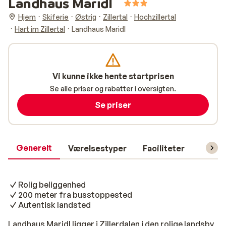
Landhaus Maridl
Hjem
Skiferie
Østrig
Zillertal
Hochzillertal
Hart im Zillertal
Landhaus Maridl
Vi kunne ikke hente startprisen
Se alle priser og rabatter i oversigten.
Se priser
Generelt
Værelsestyper
Faciliteter
Prakti
Rolig beliggenhed
200 meter fra busstoppested
Autentisk landsted
Landhaus Maridl ligger i Zillerdalen i den rolige landsby