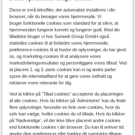
kilometer
Disse er små tekstfiler, der automatisk installeres i din
Liftkort/skileje/undervisning
browser, når du besøger vores hjemmeside. Vi
bruger funktionelle cookies som standard for at sikre, at
hjemmesiden fungerer korrekt og fungerer godt. Med din
Liftkort
tilladelse bruger vi hos Sunweb Group GmbH også
statistike cookies til at forbedre vores hjemmeside,
Undervisning
præference-cookies til at huske de oplysninger, du har givet
os, og marketing-cookies til at analysere vores
markedsføringsresultater og personliggøre vores tilbud. Ved
Skileje
at placere 1. og 3. parts cookies kan vi og andre parter
spore din internetadfærd for at gøre vores indhold og
reklamer mere relevante for dig.
Andre overnatningssteder i
Hochzillertal
Ved at klikke på "Tillad cookies" accepterer du placeringen
af alle cookies. Hvis du klikker på 'Administrer' kan du finde
flere oplysninger, herunder en liste over cookies, hvor du
Lejlighed Höllwarth
selv kan vælge, hvilke cookies du vil tillade. Hvis du klikker
på 'Nødvendige', vil der ikke blive placeret andre cookies
Lejligheder Emma
end funktionelle cookies i din browser. Du kan til enhver tid
ændre dine præferencer eller trække dit samtykke tilbage.