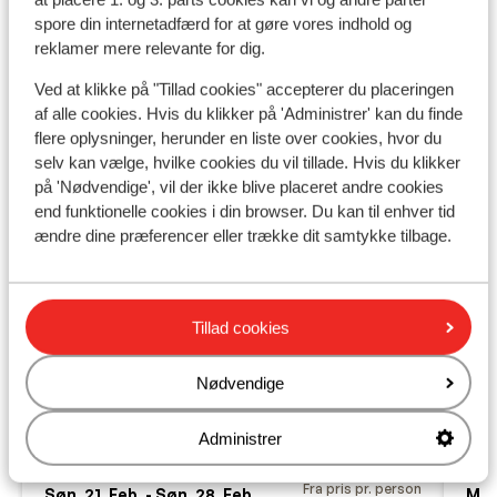
spore din internetadfærd for at gøre vores indhold og
reklamer mere relevante for dig.
Ved at klikke på "Tillad cookies" accepterer du placeringen
af alle cookies. Hvis du klikker på 'Administrer' kan du finde
flere oplysninger, herunder en liste over cookies, hvor du
selv kan vælge, hvilke cookies du vil tillade. Hvis du klikker
på 'Nødvendige', vil der ikke blive placeret andre cookies
end funktionelle cookies i din browser. Du kan til enhver tid
ændre dine præferencer eller trække dit samtykke tilbage.
Fabelagtig
9.4
Gut Raunerhof
Tillad cookies
Pichl (Schladming)
Ho
Schladming-Dachstein - Ski Amadé
Østrig
Pich
Nødvendige
På pisten
Sch
Halvpension
T
Dejlig udsigt
Administrer
S
Wellness
L
Fra pris pr. person
Søn. 21. Feb. - Søn. 28. Feb.
Man.