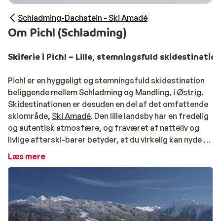
Schladming-Dachstein - Ski Amadé
Om Pichl (Schladming)
Skiferie i Pichl – Lille, stemningsfuld skidestinatio
Pichl er en hyggeligt og stemningsfuld skidestination
beliggende mellem Schladming og Mandling, i
Østrig
.
Skidestinationen er desuden en del af det omfattende
skiområde,
Ski Amadé
. Den lille landsby har en fredelig
og autentisk atmosfære, og fraværet af natteliv og
livlige afterski-barer betyder, at du virkelig kan nyde de
fredelige omgivelser efter en dag på ski.
Læs mere
Skulle der opstå en lyst for at udforske lidt større byer,
så ligger Schladming og Dachstein kun med kort
afstand fra Pichl, som er let at nå med enten bil, taxa
eller skibussen.