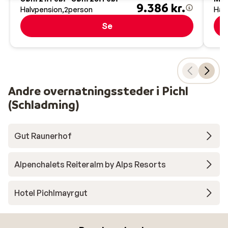
9.386 kr.
Halvpension
2
person
Hal
Se
Andre overnatningssteder i Pichl
(Schladming)
Gut Raunerhof
Alpenchalets Reiteralm by Alps Resorts
Hotel Pichlmayrgut