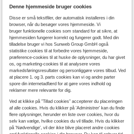
Lokation
Denne hjemmeside bruger cookies
Disse er små tekstfiler, der automatisk installeres i din
browser, når du besøger vores hjemmeside. Vi
bruger funktionelle cookies som standard for at sikre, at
hjemmesiden fungerer korrekt og fungerer godt. Med din
Se på kort
tilladelse bruger vi hos Sunweb Group GmbH også
statistike cookies til at forbedre vores hjemmeside,
præference-cookies til at huske de oplysninger, du har givet
os, og marketing-cookies til at analysere vores
markedsføringsresultater og personliggøre vores tilbud. Ved
I området
at placere 1. og 3. parts cookies kan vi og andre parter
Afstand til centrum: ca. 100 meter, ischgl: ca. 9
spore din internetadfærd for at gøre vores indhold og
kilometer
reklamer mere relevante for dig.
Afstand til lufthavn innsbruck: ca. 113 kilometer:
Ved at klikke på "Tillad cookies" accepterer du placeringen
münchen: ca. 325 kilometer, zürich ca. 206
af alle cookies. Hvis du klikker på 'Administrer' kan du finde
kilometer
flere oplysninger, herunder en liste over cookies, hvor du
Afstand til togstation bahnhof landeck: ca. 40
selv kan vælge, hvilke cookies du vil tillade. Hvis du klikker
kilometer
på 'Nødvendige', vil der ikke blive placeret andre cookies
Afstand til busstoppested til skilift ca. 100 meter