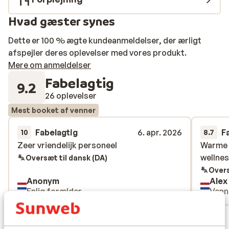
Hvad gæster synes
Dette er 100 % ægte kundeanmeldelser, der ærligt
afspejler deres oplevelser med vores produkt.
Mere om anmeldelser
Fabelagtig
9.2
26 oplevelser
Mest booket af venner
Fabelagtig
6. apr. 2026
F
10
8.7
Zeer vriendelijk personeel
Zeer vriendelijk personeel
Warme s
Warme s
wellnes
wellnes
Oversæt til dansk (DA)
Overs
Anonym
Alex
Enlig forælder
Venn
Se alle 26 anmeldelser