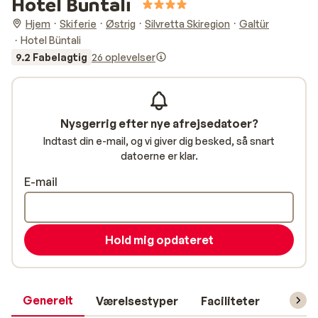
Hotel Büntali
Hjem
Skiferie
Østrig
Silvretta Skiregion
Galtür
Hotel Büntali
9.2 Fabelagtig
26 oplevelser
Nysgerrig efter nye afrejsedatoer?
Indtast din e-mail, og vi giver dig besked, så snart
datoerne er klar.
E-mail
Hold mig opdateret
Generelt
Værelsestyper
Faciliteter
Prakti