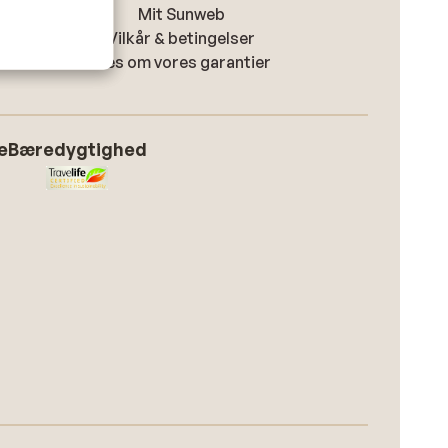
Mit Sunweb
Vilkår & betingelser
Læs om vores garantier
e
Bæredygtighed