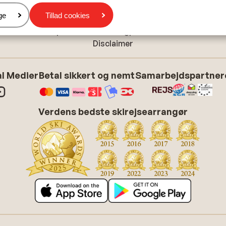
Cookieindstillinger
er
ge
Tillad cookies
Cookiepolitik
Tilpas dine marketingpræferencer
Disclaimer
l Medier
Betal sikkert og nemt
Samarbejdspartner
Verdens bedste skirejsearrangør