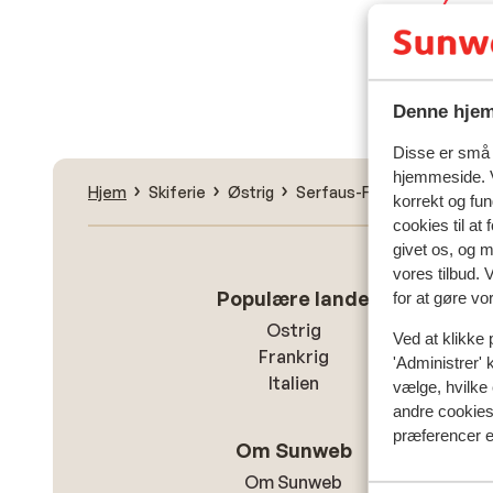
Fin
Denne hjem
Disse er små t
hjemmeside. V
Hjem
Skiferie
Østrig
Serfaus-Fiss-Ladis
Serf
korrekt og fu
cookies til at
givet os, og 
vores tilbud. 
Populære lande
for at gøre vo
Ostrig
Ved at klikke 
Frankrig
'Administrer' 
Italien
vælge, hvilke 
andre cookies 
præferencer e
Om Sunweb
Om Sunweb