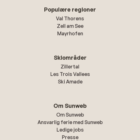
Populære regioner
Val Thorens
Zell am See
Mayrhofen
Skiområder
Zillertal
Les Trois Vallees
Ski Amade
Om Sunweb
Om Sunweb
Ansvarlig ferie med Sunweb
Ledige jobs
Presse