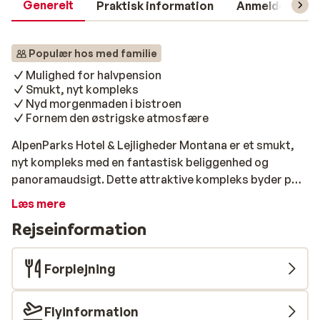
Generelt
Praktisk information
Anmeldelser
Populær hos med familie
Mulighed for halvpension
Smukt, nyt kompleks
Nyd morgenmaden i bistroen
Fornem den østrigske atmosfære
AlpenParks Hotel & Lejligheder Montana er et smukt,
nyt kompleks med en fantastisk beliggenhed og
panoramaudsigt. Dette attraktive kompleks byder på
luksuriøse studios og lejligheder, en fantastisk udsigt
Læs mere
og en hyggelig bistro, hvor du kan spise morgenmad.
Rejseinformation
Alle studios og lejligheder er rummelige og
velindrettede. Desuden har alle lejlighederne et dejligt
tekøkken og en balkon eller terrasse med udsigt over
Forplejning
de smukke omgivelser. AlpenParks Hotel & Lejligheder
Montana ligger i Matrei i Østtyrol, blot 5 minutters
Flyinformation
gang fra landsbyens centrum og 400 meter fra