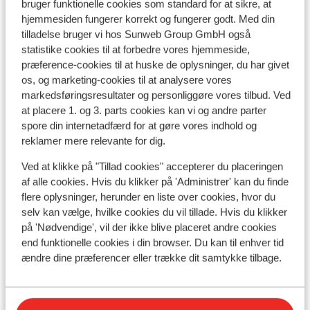
bruger funktionelle cookies som standard for at sikre, at
Se alle 4 anmeldelser
hjemmesiden fungerer korrekt og fungerer godt. Med din
Liftkort/skileje/undervisning
tilladelse bruger vi hos Sunweb Group GmbH også
statistike cookies til at forbedre vores hjemmeside,
præference-cookies til at huske de oplysninger, du har givet
Liftkort
os, og marketing-cookies til at analysere vores
markedsføringsresultater og personliggøre vores tilbud. Ved
at placere 1. og 3. parts cookies kan vi og andre parter
Undervisning
spore din internetadfærd for at gøre vores indhold og
reklamer mere relevante for dig.
Skileje
Ved at klikke på "Tillad cookies" accepterer du placeringen
af alle cookies. Hvis du klikker på 'Administrer' kan du finde
flere oplysninger, herunder en liste over cookies, hvor du
Andre overnatningssteder i
selv kan vælge, hvilke cookies du vil tillade. Hvis du klikker
Grossglockner Resort Kals-Matrei
på 'Nødvendige', vil der ikke blive placeret andre cookies
end funktionelle cookies i din browser. Du kan til enhver tid
SCOL Sporthotel Großglockner
ændre dine præferencer eller trække dit samtykke tilbage.
SUN Matrei