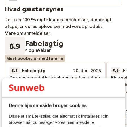
skiliften.
Hvad gæster synes
Dette er 100 % ægte kundeanmeldelser, der ærligt
afspejler deres oplevelser med vores produkt.
Mere om anmeldelser
Fabelagtig
8.9
4 oplevelser
Mest booket af med familie
Fabelagtig
20. dec. 2025
F
8.4
9.8
De accommodatie is schoon, netjes, ruime
De accommodatie is schoon, netjes, ruime
Eine se
Eine se
kamers en prima Oostenrijks ontbijt. Maar
kamers en prima Oostenrijks ontbijt. Maar
uns seh
uns seh
wel 2 klein minpuntje, de bedden waren
wel 2 klein minpuntje, de bedden waren
Overs
echt te hard.
echt te hard.
Oversæt til dansk (DA)
Denne hjemmeside bruger cookies
M.V.
Ano
Disse er små tekstfiler, der automatisk installeres i din
Med familie
Med 
browser, når du besøger vores hjemmeside. Vi