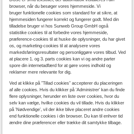
browser, når du besøger vores hjemmeside. Vi
Wellness Hotel Luna
bruger funktionelle cookies som standard for at sikre, at
hjemmesiden fungerer korrekt og fungerer godt. Med din
Hotel Ariston - Halvpension
tilladelse bruger vi hos Sunweb Group GmbH også
statistike cookies til at forbedre vores hjemmeside,
præference-cookies til at huske de oplysninger, du har givet
Hotel Eccher
os, og marketing-cookies til at analysere vores
markedsføringsresultater og personliggøre vores tilbud. Ved
Armon Greenblu Hotel & Wellness
at placere 1. og 3. parts cookies kan vi og andre parter
spore din internetadfærd for at gøre vores indhold og
reklamer mere relevante for dig.
Hotel Caminetto
Ved at klikke på "Tillad cookies" accepterer du placeringen
af alle cookies. Hvis du klikker på 'Administrer' kan du finde
Residence Ambiez
flere oplysninger, herunder en liste over cookies, hvor du
selv kan vælge, hvilke cookies du vil tillade. Hvis du klikker
Hotel Garden - Voksenhotel
på 'Nødvendige', vil der ikke blive placeret andre cookies
end funktionelle cookies i din browser. Du kan til enhver tid
ændre dine præferencer eller trække dit samtykke tilbage.
Park Hotel Folgarida