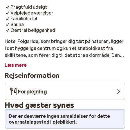
Pragtfuld udsigt
Velplejede værelser
Familiehotel
Sauna
Central beliggenhed
Hotel Folgarida, som bringer dig tæt på naturen, ligger
i det hyggelige centrum og kun et sneboldkast fra
skiliftene, som fører dig til det store skiområde. Den
gæstfrie familie Semprini-Pin er dine værter og
Læs mere
behjælpelige under dit ophold. De offentlige områder
Rejseinformation
er rummelige og indrettet med omhu. Det gælder også
de komfortable værelser. Her er der tænkt på alle.
Børnene kan hygge sig i spillerummet, og de voksne kan
Forplejning
nyde en drink i baren med smuk udsigt over
Hvad gæster synes
Dolomitterne eller slappe af i saunaen eller dampbadet.
Hotellet tilbyder halvpension, så om morgenen er der
Der er desværre ingen anmeldelser for dette
en omfattende buffet med søde og salte retter, og om
overnatningssted i øjeblikket.
aftenen serverer kokken specialiteter fra Trentino-