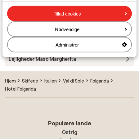
TH Marilleva Hotel
Tillad cookies
Hotel Solaria
Nødvendige
Residence Kristall
Administrer
Lejligheder Maso Margherita
Hjem
Skiferie
Italien
Val di Sole
Folgarida
Hotel Folgarida
Populære lande
Ostrig