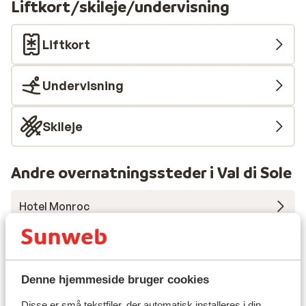
Liftkort/skileje/undervisning
regionen. Fra restauranten har du en smuk udsigt over
Dolomitternes høje bjergtoppe.
Liftkort
Undervisning
Skileje
Andre overnatningssteder i Val di Sole
Hotel Monroc
Hotel Alaska
Denne hjemmeside bruger cookies
Holiday Mountain Boutique Hotel
Disse er små tekstfiler, der automatisk installeres i din