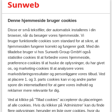
Ho
Sei
Hotel Seiser Alm Plaza
B
Seiser Alm (Compatsch)
Seiser Alm
Italien
K
Denne hjemmeside bruger cookies
A
I gåafstand til pisten
M
Disse er små tekstfiler, der automatisk installeres i din
Afslappende wellness efter skiløb
browser, når du besøger vores hjemmeside. Vi
Rolig beliggenhed på Seiser Alm
Med restaurant og bar
bruger funktionelle cookies som standard for at sikre, at
Fra pris pr. person
hjemmesiden fungerer korrekt og fungerer godt. Med din
Søn. 21. Mar. - Søn. 28. Mar.
Fre.
10.443 kr.
Halvpension
2
person
Hal
tilladelse bruger vi hos Sunweb Group GmbH også
statistike cookies til at forbedre vores hjemmeside,
Se
præference-cookies til at huske de oplysninger, du har givet
os, og marketing-cookies til at analysere vores
markedsføringsresultater og personliggøre vores tilbud. Ved
at placere 1. og 3. parts cookies kan vi og andre parter
spore din internetadfærd for at gøre vores indhold og
Andre overnatningssteder i Seiser Alm
reklamer mere relevante for dig.
(Compatsch)
Ved at klikke på "Tillad cookies" accepterer du placeringen
af alle cookies. Hvis du klikker på 'Administrer' kan du finde
flere oplysninger, herunder en liste over cookies, hvor du