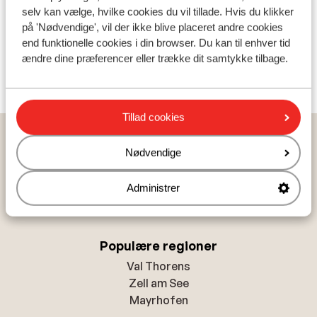
Hotel Seiser Alm Plaza
selv kan vælge, hvilke cookies du vil tillade. Hvis du klikker
på 'Nødvendige', vil der ikke blive placeret andre cookies
end funktionelle cookies i din browser. Du kan til enhver tid
Hotel Seiser Alm Urthaler
ændre dine præferencer eller trække dit samtykke tilbage.
Hotel Steger - Dellai
Tillad cookies
Populære lande
Nødvendige
Ostrig
Frankrig
Administrer
Italien
Populære regioner
Val Thorens
Zell am See
Mayrhofen