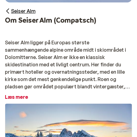
Seiser Alm
Om Seiser Alm (Compatsch)
Seiser Alm ligger på Europas største
sammenhængende alpine område midt i skiområdet i
Dolomitterne. Seiser Alm er ikke en klassisk
skidestination med et livligt centrum. Her finder du
primært hoteller og overnatningssteder, med en lille
kirke som det mest genkendelige punkt. Roen og
pladsen gør området populært blandt vintergæster,
der bevidst vælger en stille og afslappet atmosfære.
Læs mere
Seiser Alm er et bilbegrænset naturområde. Vejen op til
alpen er dagligt lukket mellem kl. 09.00 og 17.00 og kun
tilgængelig for tilladte køretøjer. Gæster, der bor på
hotel i Seiser Alm, kan via receptionen få en undtagelse